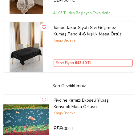
384
,90 TL
41,05 TL'den Başlayan Taksitlerle
Jumbo Jakar Siyah Sıvı Geçirmez
Kumaş Pano 4-6 Kişilik Masa Örtüsü
(140x180)
Kargo Bedava
Sepet Fiyatı
643
,40 TL
Son Gezdikleriniz
Pivoine Kırmızı Ekoseli Yılbaşı
Konsepli Masa Örtüsü
Kargo Bedava
859
,00 TL