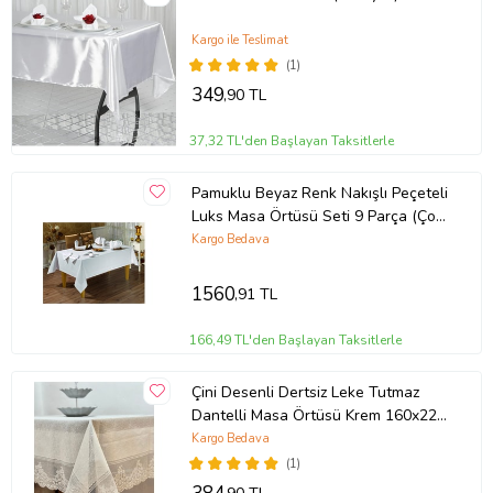
Kargo ile Teslimat
(1)
349
,90 TL
37,32 TL'den Başlayan Taksitlerle
Pamuklu Beyaz Renk Nakışlı Peçeteli
Luks Masa Örtüsü Seti 9 Parça (Çok
Renkli)
Kargo Bedava
1560
,91 TL
166,49 TL'den Başlayan Taksitlerle
Çini Desenli Dertsiz Leke Tutmaz
Dantelli Masa Örtüsü Krem 160x220
Cm
Kargo Bedava
(1)