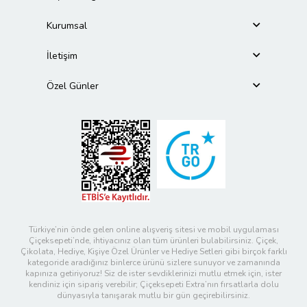
Kurumsal
İletişim
Özel Günler
Türkiye’nin önde gelen online alışveriş sitesi ve mobil uygulaması
Çiçeksepeti’nde, ihtiyacınız olan tüm ürünleri bulabilirsiniz. Çiçek,
Çikolata, Hediye, Kişiye Özel Ürünler ve Hediye Setleri gibi birçok farklı
kategoride aradığınız binlerce ürünü sizlere sunuyor ve zamanında
kapınıza getiriyoruz! Siz de ister sevdiklerinizi mutlu etmek için, ister
kendiniz için sipariş verebilir; Çiçeksepeti Extra’nın fırsatlarla dolu
dünyasıyla tanışarak mutlu bir gün geçirebilirsiniz.