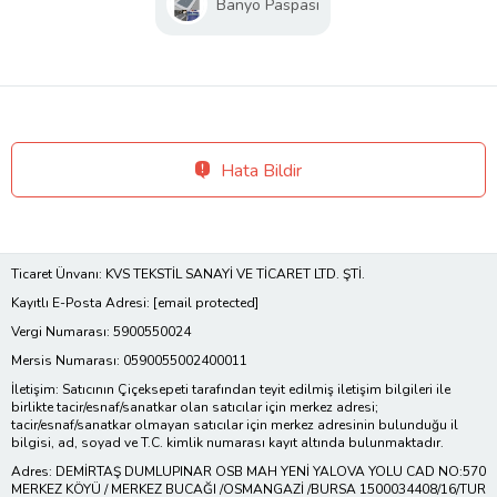
Banyo Paspası
Hata Bildir
Ticaret Ünvanı: KVS TEKSTİL SANAYİ VE TİCARET LTD. ŞTİ.
Kayıtlı E-Posta Adresi:
[email protected]
Vergi Numarası: 5900550024
Mersis Numarası: 0590055002400011
İletişim: Satıcının Çiçeksepeti tarafından teyit edilmiş iletişim bilgileri ile
birlikte tacir/esnaf/sanatkar olan satıcılar için merkez adresi;
tacir/esnaf/sanatkar olmayan satıcılar için merkez adresinin bulunduğu il
bilgisi, ad, soyad ve T.C. kimlik numarası kayıt altında bulunmaktadır.
Adres: DEMİRTAŞ DUMLUPINAR OSB MAH YENİ YALOVA YOLU CAD NO:570
MERKEZ KÖYÜ / MERKEZ BUCAĞI /OSMANGAZİ /BURSA 1500034408/16/TUR