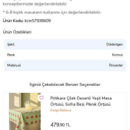
konseptlerinizde değerlendirilebilir.
* 6-8 kişilik masaların kullanımı için değerlendirilebilir.
Ürün Kodu:
kcm57938409
Ürün Özellikleri
Şekil
Dikdörtgen
Renk
Kırmızı
Materyal
Polyester
İlginizi Çekebilecek Benzer Seçenekler
Pötikare Çilek Desenli Yeşil Masa
Örtüsü, Sofra Bezi, Piknik Örtüsü
Kargo Bedava
479
,90 TL