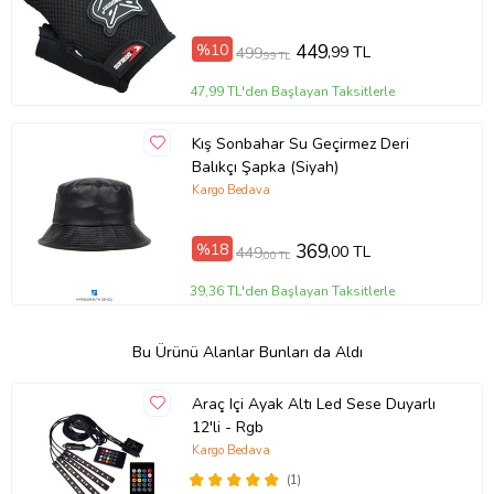
%10
449
,99 TL
499
,99 TL
47,99 TL'den Başlayan Taksitlerle
Kış Sonbahar Su Geçirmez Deri
Balıkçı Şapka (Siyah)
Kargo Bedava
%18
369
,00 TL
449
,00 TL
39,36 TL'den Başlayan Taksitlerle
Bu Ürünü Alanlar Bunları da Aldı
Araç Içi Ayak Altı Led Sese Duyarlı
12'li - Rgb
Kargo Bedava
(1)