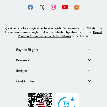
Çiçeksepeti olarak kişisel verilerinizin gizliliğini önemsiyoruz. Şirketimizin
kişisel veri işleme süreçleri hakkında detaylı bilgi almak için lütfen
Kişisel
Verilerin Korunması ve Gizlilik Politikası
’nı inceleyiniz.
Faydalı Bilgiler
Kurumsal
İletişim
Özel Günler