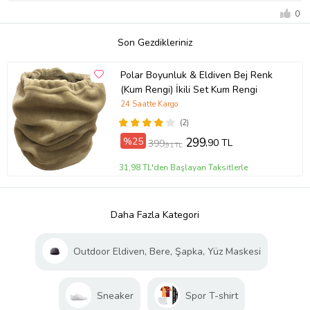
0
Son Gezdikleriniz
Polar Boyunluk & Eldiven Bej Renk
(Kum Rengi) İkili Set Kum Rengi
24 Saatte Kargo
(2)
%25
299
,90 TL
399
,91 TL
31,98 TL'den Başlayan Taksitlerle
Daha Fazla Kategori
Outdoor Eldiven, Bere, Şapka, Yüz Maskesi
Sneaker
Spor T-shirt