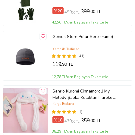
%20
399
,00 TL
499
,00 TL
42,56 TL'den Başlayan Taksitlerle
Genıus Store Polar Bere (Füme)
Kargo ile Teslimat
(41)
119
,90 TL
12,78 TL'den Başlayan Taksitlerle
Sanrio Kuromi Cinnamoroll My
Melody Şapka Kulakları Hareket
Eden Şapka Işıklı Modlu Peluş Bere
Kargo Bedava
Şapka
(1)
%18
359
,00 TL
439
,00 TL
38,29 TL'den Başlayan Taksitlerle