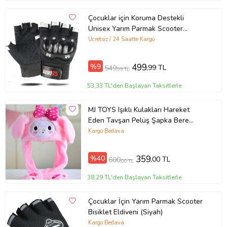
Çocuklar için Koruma Destekli
Unisex Yarım Parmak Scooter
Bisiklet Eldiveni (Siyah)
Ücretsiz / 24 Saatte Kargo
%9
499
,99 TL
549
,99 TL
53,33 TL'den Başlayan Taksitlerle
MJ TOYS Işıklı Kulakları Hareket
Eden Tavşan Pelüş Şapka Bere
Bunny pembe
Kargo Bedava
%40
359
,00 TL
600
,00 TL
38,29 TL'den Başlayan Taksitlerle
Çocuklar İçin Yarım Parmak Scooter
Bisiklet Eldiveni (Siyah)
Kargo Bedava