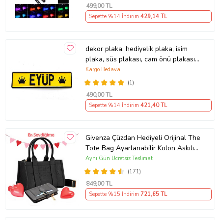
499
,00 TL
Sepette %14 İndirim
429
,14 TL
dekor plaka, hediyelik plaka, isim
plaka, süs plakası, cam önü plakası,
tırcı plakası (Sarı-Siyah)
Kargo Bedava
(1)
490
,00 TL
Sepette %14 İndirim
421
,40 TL
Givenza Çüzdan Hediyeli Orijinal The
Tote Bag Ayarlanabilir Kolon Askılı
Yumuşak Deri Çapraz Mini El Kol ve
Aynı Gün Ücretsiz Teslimat
Omuz Çantası (Siyah)
(171)
849
,00 TL
Sepette %15 İndirim
721
,65 TL