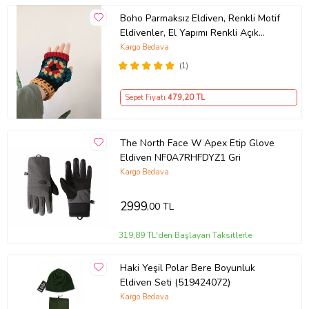
Boho Parmaksız Eldiven, Renkli Motif
Eldivenler, El Yapımı Renkli Açık
Parmak Eldiveni, Kemzey Handmade
Kargo Bedava
Giyim Aksesuarları (Siyah)
(1)
Sepet Fiyatı
479
,20 TL
The North Face W Apex Etip Glove
Eldiven NF0A7RHFDYZ1 Gri
Kargo Bedava
2999
,00 TL
319,89 TL'den Başlayan Taksitlerle
Haki Yeşil Polar Bere Boyunluk
Eldiven Seti (519424072)
Kargo Bedava