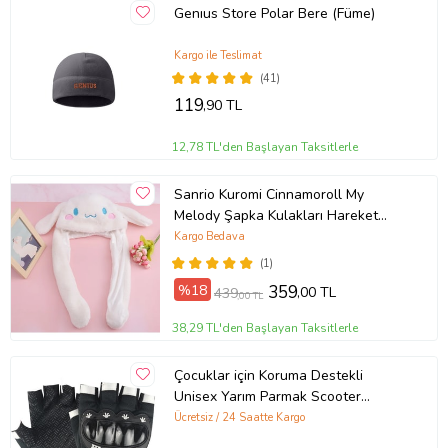
Genıus Store Polar Bere (Füme)
Kargo ile Teslimat
(41)
119
,90 TL
12,78 TL'den Başlayan Taksitlerle
Sanrio Kuromi Cinnamoroll My
Melody Şapka Kulakları Hareket
Eden Şapka Işıklı Modlu Peluş Bere
Kargo Bedava
Şapka
(1)
%18
359
,00 TL
439
,00 TL
38,29 TL'den Başlayan Taksitlerle
Çocuklar için Koruma Destekli
Unisex Yarım Parmak Scooter
Bisiklet Eldiveni (Siyah)
Ücretsiz / 24 Saatte Kargo