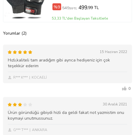
%9
499
,99 TL
549
,99 TL
53,33 TL'den Başlayan Taksitlerle
Yorumlar (2)
15 Haziran 2022
Hızlı,kaliteli tam aradığım gibi ayrıca hediyeniz için çok
teşekkür ederim
R*** K***
KOCAELİ
0
30 Aralık 2021
Ürün göründüğü gibiydi hizli da geldi fakat not yazmistim onu
koymayi unutmussunuz.
G*** T***
ANKARA