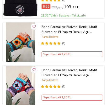
(4)
%33
199
,90 TL
299
,90 TL
21,32 TL'den Başlayan Taksitlerle
Boho Parmaksız Eldiven, Renkli Motif
Eldivenler, El Yapımı Renkli Açık
Parmak Eldiveni, Kemzey Handmade
Kargo Bedava
Giyim Aksesuarları (Kahverengi)
(1)
Sepet Fiyatı
479
,20 TL
Boho Parmaksız Eldiven, Renkli Motif
Eldivenler, El Yapımı Renkli Açık
Parmak Eldiveni, Kemzey Handmade
Kargo Bedava
Giyim Aksesuarları (Mor)
(1)
Sepet Fiyatı
479
,20 TL