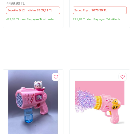
(Çok Renkli)
4499
,90 TL
Sepette %12 İndirim
3959
,91 TL
Sepet Fiyatı
2079
,20 TL
422,39 TL'den Başlayan Taksitlerle
221,78 TL'den Başlayan Taksitlerle