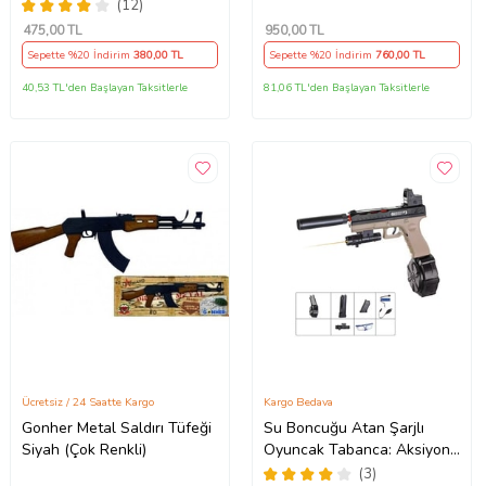
Tabancası Köpük Tabancası
Otomatik Baloncuk Makinesi
(12)
Bubble Gun Ördek
Bubble Gun Sürekli
475
,00 TL
950
,00 TL
Baloncuk Çıkar
Sepette %20 İndirim
380
,00 TL
Sepette %20 İndirim
760
,00 TL
40,53 TL'den Başlayan Taksitlerle
81,06 TL'den Başlayan Taksitlerle
Ücretsiz / 24 Saatte Kargo
Kargo Bedava
Gonher Metal Saldırı Tüfeği
Su Boncuğu Atan Şarjlı
Siyah (Çok Renkli)
Oyuncak Tabanca: Aksiyon
Dolu Oyunların Yeni Adresi!
(3)