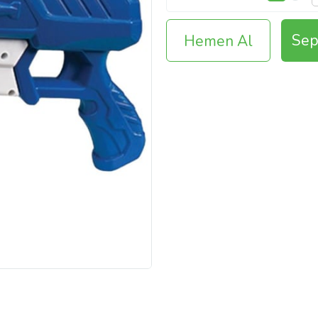
Sep
Hemen Al