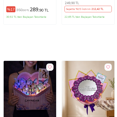
Oyuncağı Su Savaşı Oyunu
249
,90 TL
50 cm.
289
%17
Sepette %15 İndirim
212
,42 TL
350
,90 TL
,00 TL
30,92 TL'den Başlayan Taksitlerle
22,65 TL'den Başlayan Taksitlerle