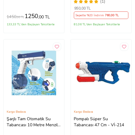
Otomatik Baloncuk Makinesi
(1)
Bubble Gun Sürekli
950
,00 TL
Baloncuk Çıkar
1250
Sepette %20 İndirim
760
,00 TL
1450
,00 TL
,00 TL
133,33 TL'den Başlayan Taksitlerle
81,06 TL'den Başlayan Taksitlerle
Kargo Bedava
Kargo Bedava
Şarjlı Tam Otomatik Su
Pompalı Süper Su
Tabancası 10 Metre Menzil
Tabancası 47 Cm - Vİ-214
2 Yedek Hazneli Havuz