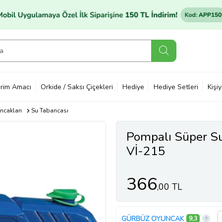
rim Amacı
Orkide / Saksı Çiçekleri
Hediye
Hediye Setleri
Kişi
ncakları
Su Tabancası
Pompalı Süper S
Vİ-215
366
,00 TL
GÜRBÜZ OYUNCAK
9,3