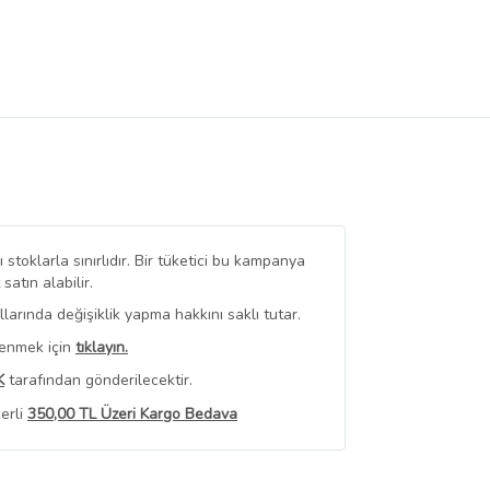
stoklarla sınırlıdır. Bir tüketici bu kampanya
tın alabilir.
arında değişiklik yapma hakkını saklı tutar.
renmek için
tıklayın.
K
tarafından gönderilecektir.
erli
350,00 TL Üzeri Kargo Bedava
 Görüntüle
iyat bilgileri, satıcı tarafından