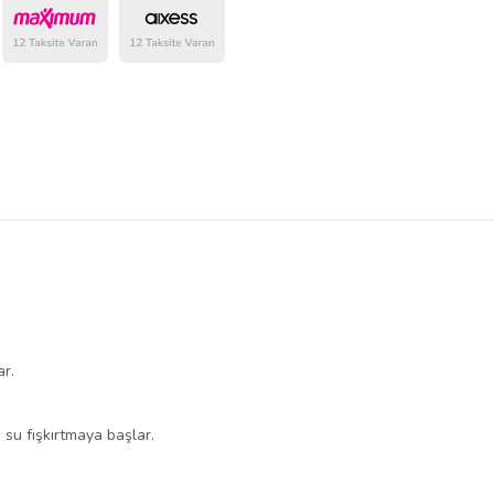
belirlenmektedir.
ar.
su fışkırtmaya başlar.