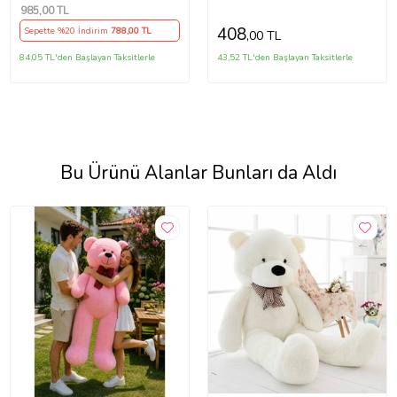
Deniz Oyuncağı (Mavi)
985
,00 TL
408
Sepette %20 İndirim
788
,00 TL
,00 TL
84,05 TL'den Başlayan Taksitlerle
43,52 TL'den Başlayan Taksitlerle
Bu Ürünü Alanlar Bunları da Aldı