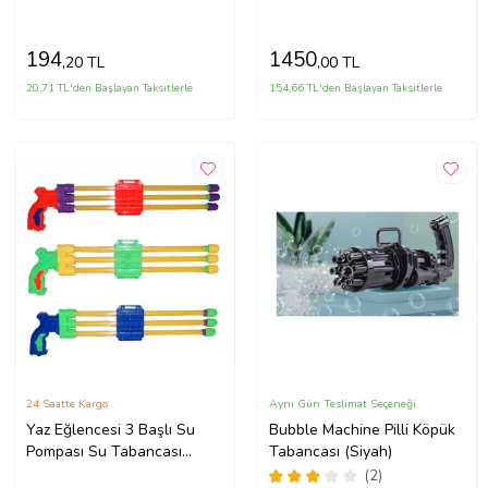
194
1450
,20 TL
,00 TL
20,71 TL'den Başlayan Taksitlerle
154,66 TL'den Başlayan Taksitlerle
24 Saatte Kargo
Aynı Gün Teslimat Seçeneği
Yaz Eğlencesi 3 Başlı Su
Bubble Machine Pilli Köpük
Pompası Su Tabancası
Tabancası (Siyah)
Havuz Sahil Deniz Plaj
(2)