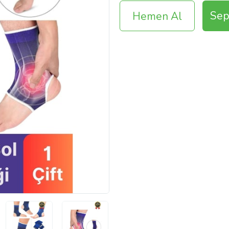
Sep
Hemen Al