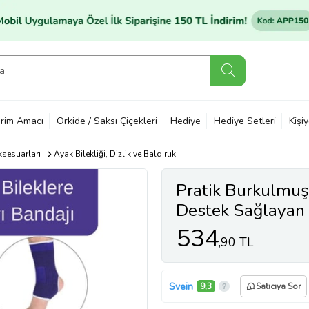
rim Amacı
Orkide / Saksı Çiçekleri
Hediye
Hediye Setleri
Kişi
ksesuarları
Ayak Bilekliği, Dizlik ve Baldırlık
Pratik Burkulmuş
Destek Sağlayan 
Sol Ayak Bilekliğ
534
,90 TL
Svein
9,3
Satıcıya Sor