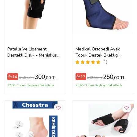
Patella Ve Ligament
Medikal Ortopedi Ayak
Destekli Dizlik - Menisküs
Topuk Destek Bilekliği
Ağrıları Için - Fleksible
Bileklik Bilek Bandı
(1)
Balenli Dizlik (A.Siyah)
Koruyucu Malleol Destekli
Bileklik (Siyah-Mavi)
300
250
%14
%17
350
300
,00 TL
,00 TL
,00 TL
,00 TL
32,00 TL'den Başlayan Taksitlerle
26,66 TL'den Başlayan Taksitlerle