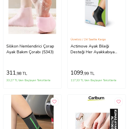
Ücretsiz / 24 Saatte Kargo
Silikon Nemlendirici Çorap
Actimove Ayak Bileği
Ayak Bakım Çorabı (5343)
Desteği Her Ayakkabıya
Uygunluk İçin Dar Kesim
(Siyah)
311
1099
,98 TL
,99 TL
33,27 TL'den Başlayan Taksitlerle
117,33 TL'den Başlayan Taksitlerle