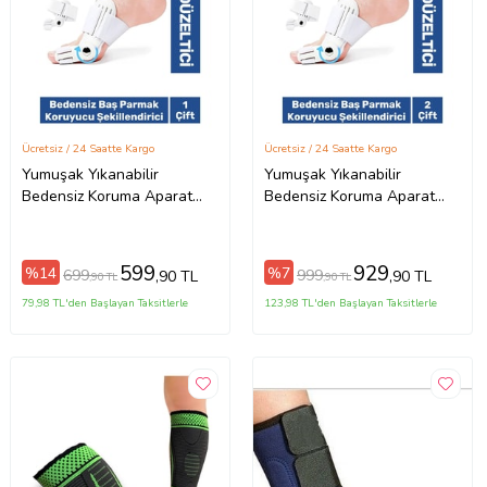
Ücretsiz / 24 Saatte Kargo
Ücretsiz / 24 Saatte Kargo
Yumuşak Yıkanabilir
Yumuşak Yıkanabilir
Bedensiz Koruma Aparat
Bedensiz Koruma Aparat
Sağ Sol Ayak Uyumlu Baş
Sağ Sol Ayak Uyumlu Baş
Parmak Kemik Düzeltici 2
Parmak Kemik Düzeltici 4
Adet
Adet
599
929
%14
%7
699
999
,90 TL
,90 TL
,90 TL
,90 TL
79,98 TL'den Başlayan Taksitlerle
123,98 TL'den Başlayan Taksitlerle