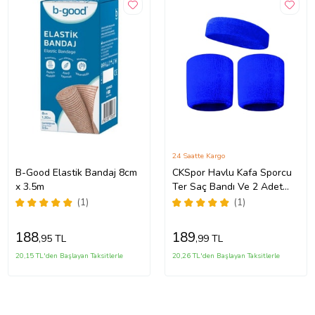
24 Saatte Kargo
B-Good Elastik Bandaj 8cm
CKSpor Havlu Kafa Sporcu
x 3.5m
Ter Saç Bandı Ve 2 Adet
Havlu Bileklik Seti (Mavi)
(1)
(1)
188
189
,95 TL
,99 TL
20,15 TL'den Başlayan Taksitlerle
20,26 TL'den Başlayan Taksitlerle