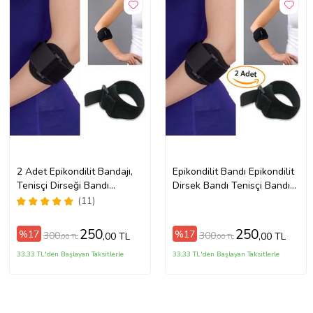
2 Adet Epikondilit Bandajı,
Epikondilit Bandı Epikondilit
Tenisçi Dirseği Bandı
Dirsek Bandı Tenisçi Bandı
Epikondilit Dirsekliği
Epikondilit Bandaj Kaliteli
(11)
Ücretsiz Kargo Dirsek Bandı
Kumaş 2 Adet
250
250
%17
%17
300
300
,00 TL
,00 TL
,00 TL
,00 TL
33,33 TL'den Başlayan Taksitlerle
33,33 TL'den Başlayan Taksitlerle