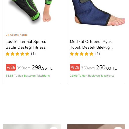
24 Saatte Kargo
Lastikli Termal Sporcu
Medikal Ortopedi Ayak
Baldır Desteği Fitness
Topuk Destek Bilekliği
Egzersiz Tendon Koruyucu
Bileklik Bilek Bandı
(1)
(1)
Medikal Bandaj N805
Koruyucu Malleol Destekli
(Siyah-Yeşil)
Bileklik (Mavi)
298
250
%25
%29
399
350
,95 TL
,00 TL
,00 TL
,00 TL
31,88 TL'den Başlayan Taksitlerle
26,66 TL'den Başlayan Taksitlerle