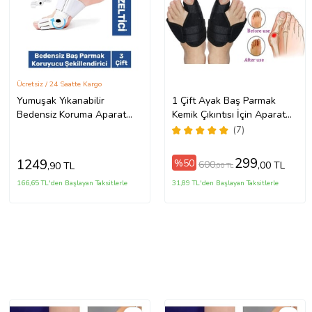
Ücretsiz / 24 Saatte Kargo
Yumuşak Yıkanabilir
1 Çift Ayak Baş Parmak
Bedensiz Koruma Aparat
Kemik Çıkıntısı İçin Aparat
Sağ Sol Ayak Uyumlu Baş
Ayak Parmağı Bunyonu
(7)
Parmak Kemik Düzeltici 6
Bunyon Atel Halluks Valgus
Adet
299
1249
%50
600
,00 TL
,90 TL
,00 TL
166,65 TL'den Başlayan Taksitlerle
31,89 TL'den Başlayan Taksitlerle