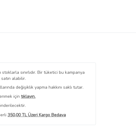
stoklarla sınırlıdır. Bir tüketici bu kampanya
tın alabilir.
arında değişiklik yapma hakkını saklı tutar.
renmek için
tıklayın.
nderilecektir.
erli
350,00 TL Üzeri Kargo Bedava
 Görüntüle
iyat bilgileri, satıcı tarafından