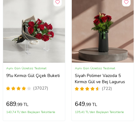
Aynı Gün Ücretsiz Teslimat
Aynı Gün Ücretsiz Teslimat
9'lu Kırmızı Gül Çiçek Buketi
Siyah Polimer Vazoda 5
Kırmızı Gül ve Bej Lagurus
(37027)
(722)
689
649
,99 TL
,99 TL
143,74 TL'den Başlayan Taksitlerle
135,41 TL'den Başlayan Taksitlerle