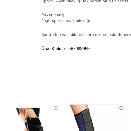
Sporcu Ayak Bilekliği, tek beden olup unisex kul
Paket İçeriği
1 çift sporcu ayak bilekliği
Kontrolleri yapıldıktan sonra özenle paketlenerek
Ürün Kodu:
kcm87098959