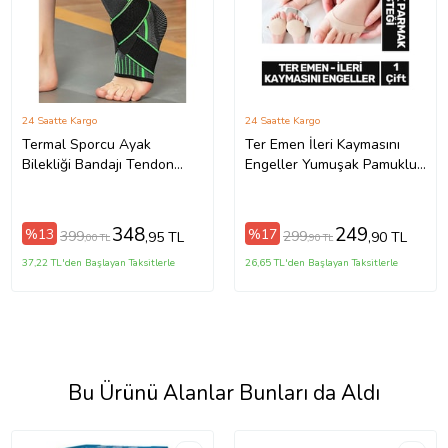
24 Saatte Kargo
24 Saatte Kargo
Termal Sporcu Ayak
Ter Emen İleri Kaymasını
Bilekliği Bandajı Tendon
Engeller Yumuşak Pamuklu
Koruyucu Fitness Medikal
Kumaş Ayak Parmak Altı
Ayak Bilek Koruyucu N815
Desteği - 1 Çift
(Siyah-Yeşil)
348
249
%13
%17
399
299
,95 TL
,90 TL
,00 TL
,90 TL
37,22 TL'den Başlayan Taksitlerle
26,65 TL'den Başlayan Taksitlerle
Bu Ürünü Alanlar Bunları da Aldı