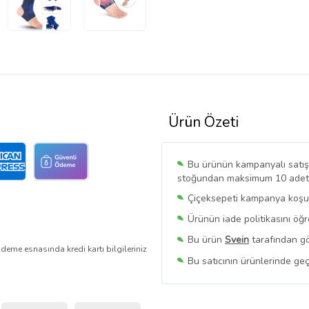
Ürün Özeti
Bu ürünün kampanyalı satışı 
stoğundan maksimum 10 adet sa
Çiçeksepeti kampanya koşull
Ürünün iade politikasını öğ
Bu ürün
Svein
tarafından gö
deme esnasında kredi kartı bilgileriniz
Bu satıcının ürünlerinde geç
Bu Satıcının
Tüm Ürünlerini
Ürün sayfasında gördüğünüz f