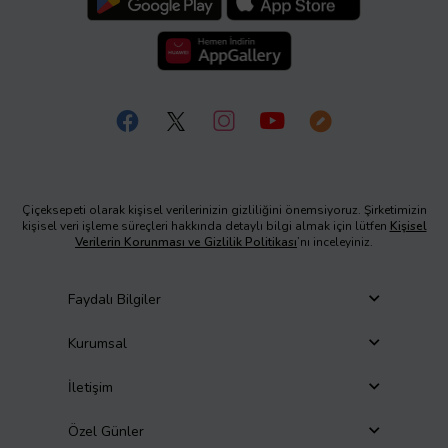
Çiçeksepeti olarak kişisel verilerinizin gizliliğini önemsiyoruz. Şirketimizin
kişisel veri işleme süreçleri hakkında detaylı bilgi almak için lütfen
Kişisel
Verilerin Korunması ve Gizlilik Politikası
’nı inceleyiniz.
Faydalı Bilgiler
Kurumsal
İletişim
Özel Günler