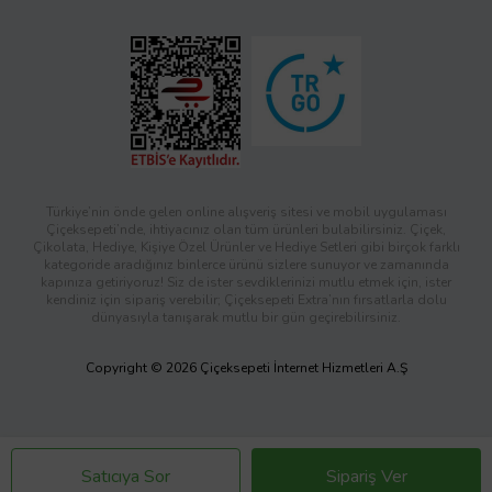
Türkiye’nin önde gelen online alışveriş sitesi ve mobil uygulaması
Çiçeksepeti’nde, ihtiyacınız olan tüm ürünleri bulabilirsiniz. Çiçek,
Çikolata, Hediye, Kişiye Özel Ürünler ve Hediye Setleri gibi birçok farklı
kategoride aradığınız binlerce ürünü sizlere sunuyor ve zamanında
kapınıza getiriyoruz! Siz de ister sevdiklerinizi mutlu etmek için, ister
kendiniz için sipariş verebilir; Çiçeksepeti Extra’nın fırsatlarla dolu
dünyasıyla tanışarak mutlu bir gün geçirebilirsiniz.
Copyright © 2026 Çiçeksepeti İnternet Hizmetleri A.Ş
Satıcıya Sor
Sipariş Ver