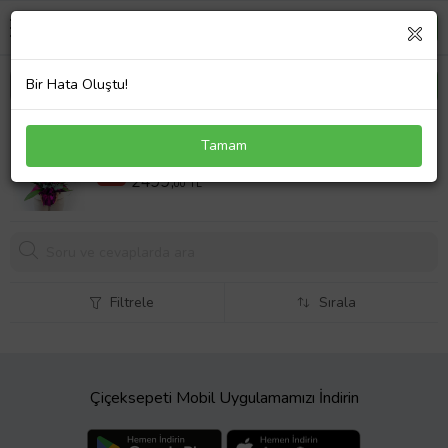
Bir Hata Oluştu!
Premium Çift Dal Mor Orkide Kokulu Okaliptuslar ve
Tamam
Egzotik Dallar
2799,00 TL
%11
2499,
00 TL
Filtrele
Sırala
Çiçeksepeti Mobil Uygulamamızı İndirin