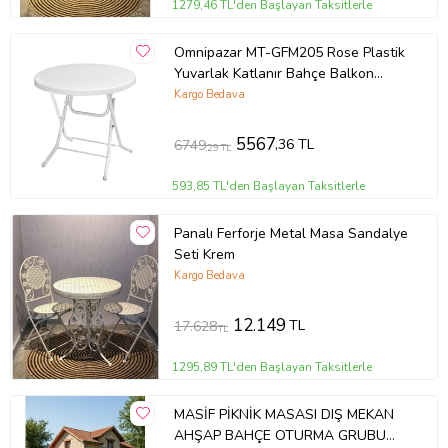
1279,46 TL'den Başlayan Taksitlerle
Omnipazar MT-GFM205 Rose Plastik
Yuvarlak Katlanır Bahçe Balkon
Masa Ø75 cm Beyaz
Kargo Bedava
5567
,36 TL
6749
,29 TL
593,85 TL'den Başlayan Taksitlerle
Panalı Ferforje Metal Masa Sandalye
Seti Krem
Kargo Bedava
12.149
TL
17.628
TL
1295,89 TL'den Başlayan Taksitlerle
MASİF PİKNİK MASASI DIŞ MEKAN
AHŞAP BAHÇE OTURMA GRUBU