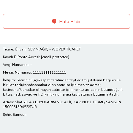
Hata Bildir
Ticaret Ünvanı: SEVİM AĞIÇ - WOVEX TİCARET
Kayıtlı E-Posta Adresi:
[email protected]
Vergi Numarası: -
Mersis Numarası: 1111111111111111
İletişim: Satıcının Çiçeksepeti tarafından teyit edilmiş iletişim bilgileri ile
birlikte tacir/esnaf/sanatkar olan satıcılar için merkez adresi;
tacir/esnaf/sanatkar olmayan satıcılar için merkez adresinin bulunduğu il
bilgisi, ad, soyad ve T.C. kimlik numarası kayıt altında bulunmaktadır.
Adres: SİVASLILAR BÜYÜKARIM NO: 41 İÇ KAPI NO: 1 TERME/ SAMSUN
1500061594/55/TUR
Şehir: Samsun