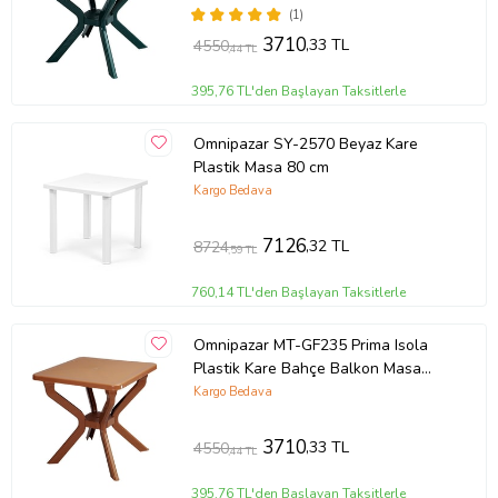
(1)
3710
,33 TL
4550
,44 TL
395,76 TL'den Başlayan Taksitlerle
Omnipazar SY-2570 Beyaz Kare
Plastik Masa 80 cm
Kargo Bedava
7126
,32 TL
8724
,59 TL
760,14 TL'den Başlayan Taksitlerle
Omnipazar MT-GF235 Prima Isola
Plastik Kare Bahçe Balkon Masa
70x70 cm
Kargo Bedava
3710
,33 TL
4550
,44 TL
395,76 TL'den Başlayan Taksitlerle