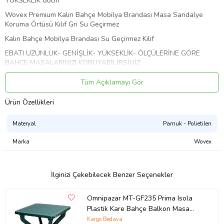
YÜKSEKLİK 80cm
Wovex Premium Kalın Bahçe Mobilya Brandası Masa Sandalye
Koruma Örtüsü Kılıf Gri Su Geçirmez
Kalın Bahçe Mobilya Brandası Su Geçirmez Kılıf
EBATI UZUNLUK- GENİŞLİK- YÜKSEKLİK- ÖLÇÜLERİNE GÖRE
BAHÇE MASALARINIZI KORUYABİLİRSİNİZ
4 MEVSİM KULLANILABİLİR BAHÇE BRANDASI
Tüm Açıklamayı Gör
Brandanın Alt Kısmında Lastikli Dikiş Vardır Ve İple Bağlamak İçin
Masa Ayak Köşelerinde Bağlantı Yeri Vardır Bu Sayede Brandanızın
Ürün Özellikleri
rüzgarlı havalarda çıkmasını önler
Materyal
Pamuk - Polietilen
Masanızı daha iyi sararak düzenli durmasını sağlar dört mevsim
kullanabilirsiniz güneşe karşı uvlidir su geçirmezdir görsel resim
Marka
Wovex
örnek olarak temsilidir renk gri dir
MASANIZIN BOYUTLARINI DİKKATE ALARAK SİPARİŞ
OLUŞTURUNUZ
İlginizi Çekebilecek Benzer Seçenekler
Ürün Kodu:
kcm88972592
Omnipazar MT-GF235 Prima Isola
Plastik Kare Bahçe Balkon Masa
70x70 cm
Kargo Bedava