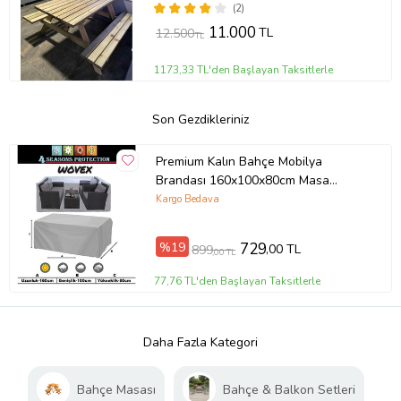
(2)
11.000
TL
12.500
TL
1173,33 TL'den Başlayan Taksitlerle
Son Gezdikleriniz
Premium Kalın Bahçe Mobilya
Brandası 160x100x80cm Masa
Sandalye Koruma Örtüsü Kılıf Gri Su
Kargo Bedava
Geçirmez
%19
729
,00 TL
899
,00 TL
77,76 TL'den Başlayan Taksitlerle
Daha Fazla Kategori
Bahçe Masası
Bahçe & Balkon Setleri