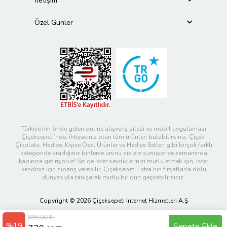
İletişim
Özel Günler
Türkiye’nin önde gelen online alışveriş sitesi ve mobil uygulaması
Çiçeksepeti’nde, ihtiyacınız olan tüm ürünleri bulabilirsiniz. Çiçek,
Çikolata, Hediye, Kişiye Özel Ürünler ve Hediye Setleri gibi birçok farklı
kategoride aradığınız binlerce ürünü sizlere sunuyor ve zamanında
kapınıza getiriyoruz! Siz de ister sevdiklerinizi mutlu etmek için, ister
kendiniz için sipariş verebilir; Çiçeksepeti Extra’nın fırsatlarla dolu
dünyasıyla tanışarak mutlu bir gün geçirebilirsiniz.
Copyright © 2026 Çiçeksepeti İnternet Hizmetleri A.Ş
899,00 TL
%19
Sepete Ekle