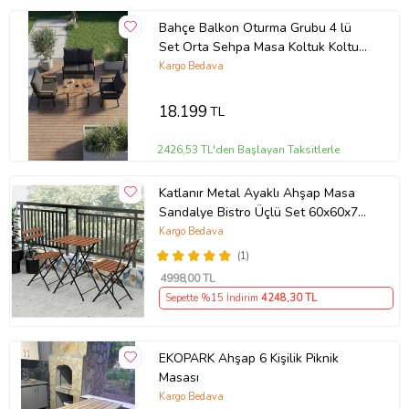
Bahçe Balkon Oturma Grubu 4 lü
Set Orta Sehpa Masa Koltuk Koltuk
Minderli Balkon Teras Cafe Mobilya
Kargo Bedava
18.199
TL
2426,53 TL'den Başlayan Taksitlerle
Katlanır Metal Ayaklı Ahşap Masa
Sandalye Bistro Üçlü Set 60x60x75
Balkon Masası Sandalye
Kargo Bedava
(1)
4998
,00 TL
Sepette %15 İndirim
4248
,30 TL
EKOPARK Ahşap 6 Kişilik Piknik
Masası
Kargo Bedava