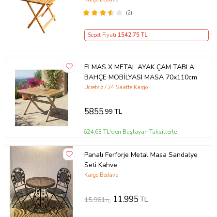
(2)
Sepet Fiyatı
1542
,75 TL
ELMAS X METAL AYAK ÇAM TABLA
BAHÇE MOBİLYASI MASA 70x110cm
Ücretsiz / 24 Saatte Kargo
5855
,99 TL
624,63 TL'den Başlayan Taksitlerle
Panalı Ferforje Metal Masa Sandalye
Seti Kahve
Kargo Bedava
11.995
TL
15.961
TL