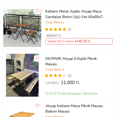
Katlanır Metal Ayaklı Ahşap Masa
Sandalye Bistro Üçlü Set 60x60x75
Balkon Masası Sandalye
Kargo Bedava
(1)
4998
,00 TL
Sepette %15 İndirim
4248
,30 TL
EKOPARK Ahşap 6 Kişilik Piknik
Masası
Kargo Bedava
(2)
11.000
TL
12.500
TL
1173,33 TL'den Başlayan Taksitlerle
Ahşap Katlanır Masa Piknik Masası
Balkon Masası
Kargo Bedava