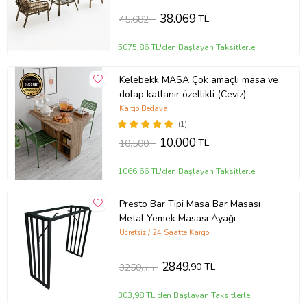
38.069
TL
45.682
TL
5075,86 TL'den Başlayan Taksitlerle
Kelebekk MASA Çok amaçlı masa ve
dolap katlanır özellikli (Ceviz)
Kargo Bedava
(1)
10.000
TL
10.500
TL
1066,66 TL'den Başlayan Taksitlerle
Presto Bar Tipi Masa Bar Masası
Metal Yemek Masası Ayağı
Ücretsiz / 24 Saatte Kargo
2849
,90 TL
3250
,00 TL
303,98 TL'den Başlayan Taksitlerle