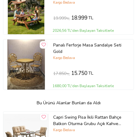
(Kahverengi-Kahve)
Kargo Bedava
18.999
TL
19.999
TL
2026,56 TL'den Başlayan Taksitlerle
Panalı Ferforje Masa Sandalye Seti
Gold
Kargo Bedava
15.750
TL
17.850
TL
1680,00 TL'den Başlayan Taksitlerle
Bu Ürünü Alanlar Bunları da Aldı
Capri Swing Pisa İkili Rattan Bahçe
Balkon Oturma Grubu Açık Kahve
753 (Kahverengi)
Kargo Bedava