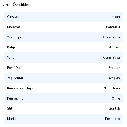
Ürün Özellikleri
Cinsiyet
Kadın
Malzeme
Pamuklu
Yaka Tipi
Geniş Yaka
Kalıp
Normal
Yaka
Geniş Yaka
Presmono
Boy / Ölçü
Regular
Kalıp:
Normal Kesim
Yaş Grubu
Yetişkin
%100 Pamuklu. 1. Kalite Penye
Kumaş Teknolojisi
Nefes Alan
(NOT: Uygun bedeni bulamadınız mı? Mağaza sayfamızda
bulabilirsiniz.)
Kumaş Tipi
Örme
Yıkama Talimatı:
30° dir. Tersten Yıkanması Tavsiye Edilir.
Stil
Günlük
Dijital Baskı ile üretilmektedir.(OKEO-TEX® ECO PASSPORT
Marka
Presmono
sertifikalı, CPSIA uyumlu, GOTS onaylı, Su Bazlı Pigment Boya)