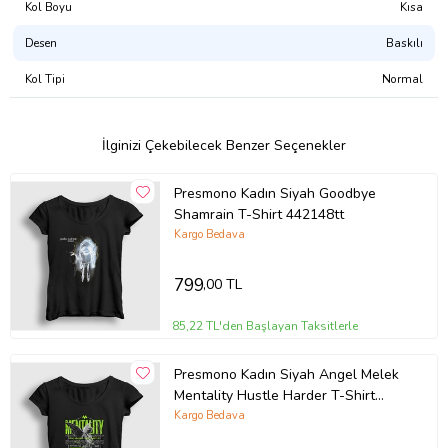
Kol Boyu
Kısa
Tasarımı Şu Ürünlerde Satın Alabilirsiniz:
Desen
Baskılı
Atlet
Erkek Tişört
Kol Tipi
Normal
Kadın Tişört
Çocuk Tişört
Çocuk Kapşonlu Sweatshirt
Kapşonsuz Sweatshirt
İlginizi Çekebilecek Benzer Seçenekler
Kapşonlu Sweatshirt
Fermuarlı Kapşonlu Sweatshirt
Presmono Kadın Siyah Goodbye
Ürün Kodu:
kcm75048599
Shamrain T-Shirt 442148tt
Kargo Bedava
799
,00 TL
85,22 TL'den Başlayan Taksitlerle
Presmono Kadın Siyah Angel Melek
Mentality Hustle Harder T-Shirt
441293tt
Kargo Bedava