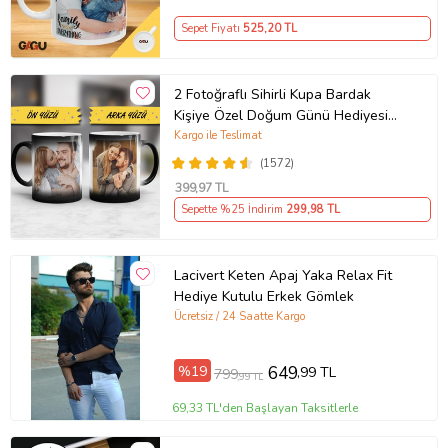
Sepet Fiyatı
525
,20 TL
2 Fotoğraflı Sihirli Kupa Bardak
Kişiye Özel Doğum Günü Hediyesi
Sevgiliye Hediye Anneye Babaya
Kargo ile Teslimat
Ablaya Abiye Kız Erkek Kardeşe
(1572)
Arkadaşa Resimli Günü Yıl Dönümü
399
,97 TL
Hediyesi
Sepette %25 İndirim
299
,98 TL
Lacivert Keten Apaj Yaka Relax Fit
Hediye Kutulu Erkek Gömlek
Ücretsiz / 24 Saatte Kargo
%19
649
,99 TL
799
,99 TL
69,33 TL'den Başlayan Taksitlerle