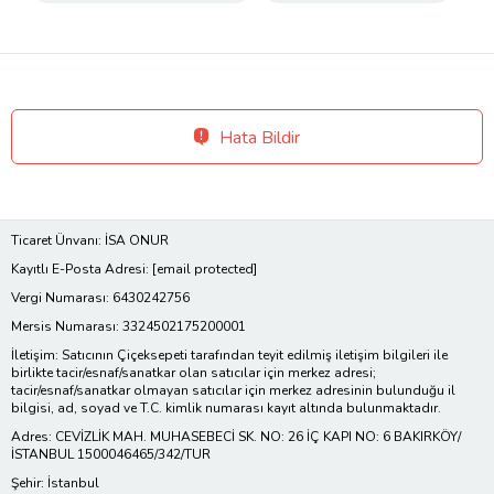
Hata Bildir
Ticaret Ünvanı: İSA ONUR
Kayıtlı E-Posta Adresi:
[email protected]
Vergi Numarası: 6430242756
Mersis Numarası: 3324502175200001
İletişim: Satıcının Çiçeksepeti tarafından teyit edilmiş iletişim bilgileri ile
birlikte tacir/esnaf/sanatkar olan satıcılar için merkez adresi;
tacir/esnaf/sanatkar olmayan satıcılar için merkez adresinin bulunduğu il
bilgisi, ad, soyad ve T.C. kimlik numarası kayıt altında bulunmaktadır.
Adres: CEVİZLİK MAH. MUHASEBECİ SK. NO: 26 İÇ KAPI NO: 6 BAKIRKÖY/
İSTANBUL 1500046465/342/TUR
Şehir: İstanbul