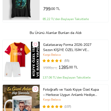
799
,00 TL
85,22 TL'den Başlayan Taksitlerle
Bu Ürünü Alanlar Bunları da Aldı
Galatasaray Forma 2026-2027
Sezon KİŞİYE ÖZEL İSİM VE
NUMARA BASKILI Çocuk Futbol
Kargo Bedava
Forması pp46
(55)
1285
,00 TL
1500
,00 TL
137,06 TL'den Başlayan Taksitlerle
Fotoğraflı ve Yazılı Kişiye Özel Kupa
– Herkese Uygun Anlamlı Hediye
Porselen Baskılı Kupa (Beyaz)
Kargo Bedava
(107)