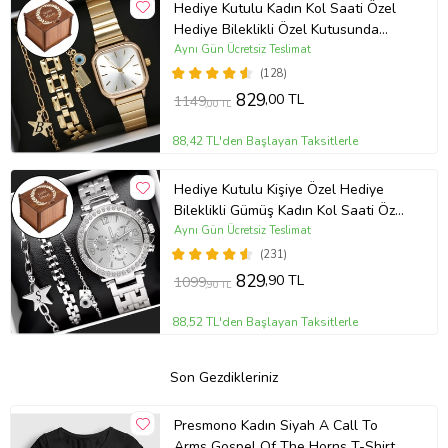
Hediye Kutulu Kadın Kol Saati Özel
Hediye Bileklikli Özel Kutusunda
(Gold)
Aynı Gün Ücretsiz Teslimat
(128)
829
,00 TL
1149
,00 TL
88,42 TL'den Başlayan Taksitlerle
Hediye Kutulu Kişiye Özel Hediye
Bileklikli Gümüş Kadın Kol Saati Özel
Kutusunda (Gümüş)
Aynı Gün Ücretsiz Teslimat
(231)
829
,90 TL
1099
,90 TL
88,52 TL'den Başlayan Taksitlerle
Son Gezdikleriniz
Presmono Kadın Siyah A Call To
Arms Gospel Of The Horns T-Shirt