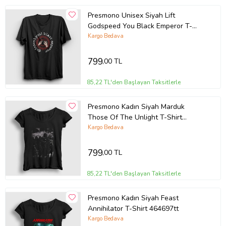
Presmono Unisex Siyah Lift
Godspeed You Black Emperor T-
Shirt 465533tt
Kargo Bedava
799
,00 TL
85,22 TL'den Başlayan Taksitlerle
Presmono Kadın Siyah Marduk
Those Of The Unlight T-Shirt
436910tt
Kargo Bedava
799
,00 TL
85,22 TL'den Başlayan Taksitlerle
Presmono Kadın Siyah Feast
Annihilator T-Shirt 464697tt
Kargo Bedava