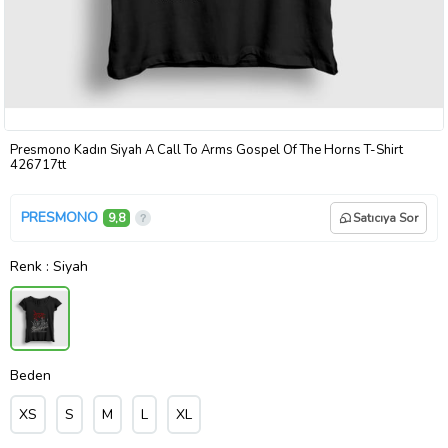
Presmono Kadın Siyah A Call To Arms Gospel Of The Horns T-Shirt
426717tt
PRESMONO
9,8
Satıcıya Sor
Renk
: Siyah
Beden
XS
S
M
L
XL