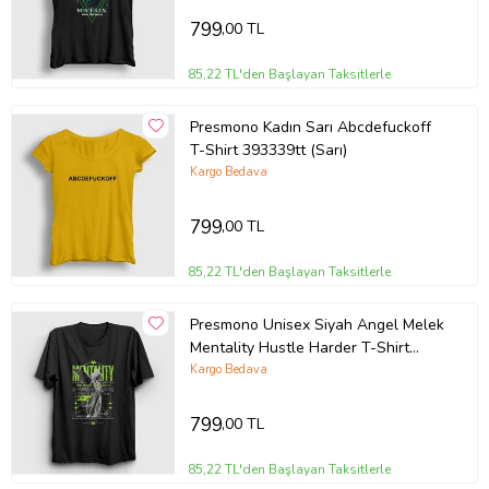
799
,00 TL
85,22 TL'den Başlayan Taksitlerle
Presmono Kadın Sarı Abcdefuckoff
T-Shirt 393339tt (Sarı)
Kargo Bedava
799
,00 TL
85,22 TL'den Başlayan Taksitlerle
Presmono Unisex Siyah Angel Melek
Mentality Hustle Harder T-Shirt
441260tt
Kargo Bedava
799
,00 TL
85,22 TL'den Başlayan Taksitlerle