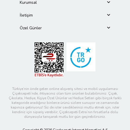
Kurumsal
İletişim
Özel Günler
Türkiye’nin önde gelen online alışveriş sitesi ve mobil uygulaması
Çiçeksepeti’nde, ihtiyacınız olan tüm ürünleri bulabilirsiniz. Çiçek,
Çikolata, Hediye, Kişiye Özel Ürünler ve Hediye Setleri gibi birçok farklı
kategoride aradığınız binlerce ürünü sizlere sunuyor ve zamanında
kapınıza getiriyoruz! Siz de ister sevdiklerinizi mutlu etmek için, ister
kendiniz için sipariş verebilir; Çiçeksepeti Extra’nın fırsatlarla dolu
dünyasıyla tanışarak mutlu bir gün geçirebilirsiniz.