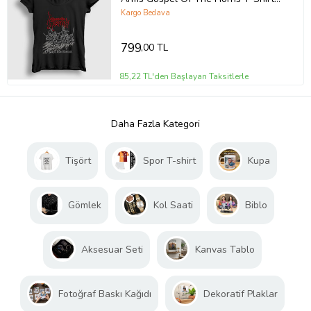
426717tt
Kargo Bedava
799
,00 TL
85,22 TL'den Başlayan Taksitlerle
Daha Fazla Kategori
Tişört
Spor T-shirt
Kupa
Gömlek
Kol Saati
Biblo
Aksesuar Seti
Kanvas Tablo
Fotoğraf Baskı Kağıdı
Dekoratif Plaklar