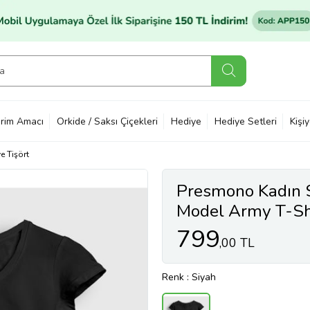
rim Amacı
Orkide / Saksı Çiçekleri
Hediye
Hediye Setleri
Kişi
e Tişört
Presmono Kadın 
Model Army T-Sh
799
,00 TL
Renk
: Siyah