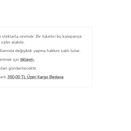
stoklarla sınırlıdır. Bir tüketici bu kampanya
tın alabilir.
arında değişiklik yapma hakkını saklı tutar.
renmek için
tıklayın.
dan gönderilecektir.
erli
350,00 TL Üzeri Kargo Bedava
 Görüntüle
iyat bilgileri, satıcı tarafından