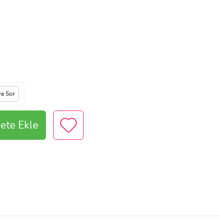
ya Sor
ete Ekle