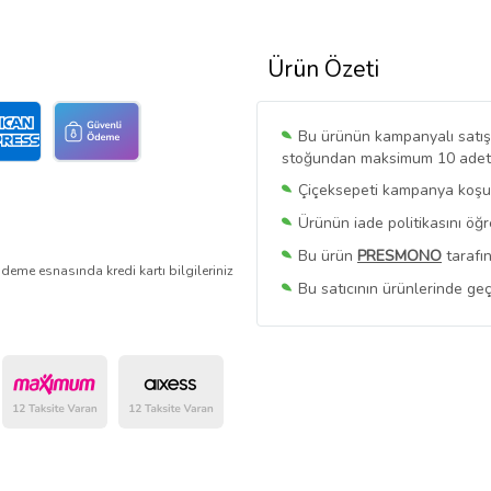
Ürün Özeti
Bu ürünün kampanyalı satışı 
stoğundan maksimum 10 adet sa
Çiçeksepeti kampanya koşull
Ürünün iade politikasını öğ
Bu ürün
PRESMONO
tarafın
deme esnasında kredi kartı bilgileriniz
Bu satıcının ürünlerinde geç
Bu Satıcının
Tüm Ürünlerini
Ürün sayfasında gördüğünüz f
belirlenmektedir.