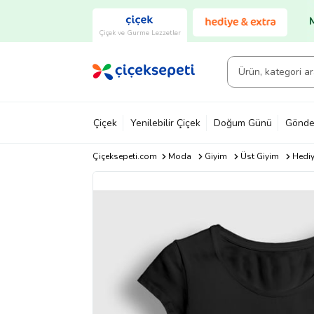
Çiçek ve Gurme Lezzetler
Çiçek
Yenilebilir Çiçek
Doğum Günü
Gönde
Çiçeksepeti.com
Moda
Giyim
Üst Giyim
Hediy