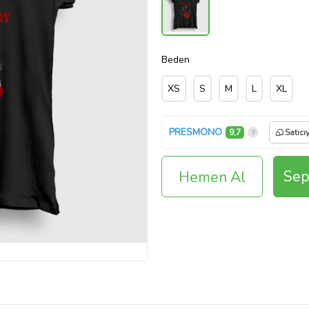
Beden
XS
S
M
L
XL
PRESMONO
9,7
Satıcı
Sep
Hemen Al