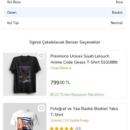
sertifikalı, CPSIA uyumlu, GOTS onaylı, Su Bazlı Pigment Boya)
Kol Boyu
Kısa
Desen
Baskılı
Tasarımı Şu Ürünlerde Satın Alabilirsiniz:
Atlet
Kol Tipi
Normal
Erkek Tişört
Kadın Tişört
Çocuk Tişört
Çocuk Kapşonlu Sweatshirt
İlginizi Çekebilecek Benzer Seçenekler
Kapşonsuz Sweatshirt
Kapşonlu Sweatshirt
Presmono Unisex Siyah Lelouch
Fermuarlı Kapşonlu Sweatshirt
Anime Code Geass T-Shirt 510188tt
Ürün Kodu:
kcm82399384
Kargo Bedava
799
,00 TL
85,22 TL'den Başlayan Taksitlerle
Fotoğraf ve Yazı Baskılı Bisiklet Yaka
T-Shirt
Ücretsiz / 24 Saatte Kargo
(41)