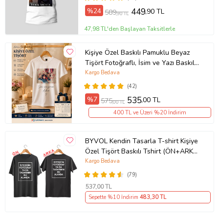
%24
449
,90 TL
589
,90 TL
47,98 TL'den Başlayan Taksitlerle
Kişiye Özel Baskılı Pamuklu Beyaz
Tişört Fotoğraflı, İsim ve Yazı Baskılı
Unisex Bisiklet Yaka
Kargo Bedava
(42)
%7
535
,00 TL
575
,00 TL
400 TL ve Üzeri %20 İndirim
BYVOL Kendin Tasarla T-shirt Kişiye
Özel Tişört Baskılı Tshirt (ÖN+ARKA
BASKI) (Siyah)
Kargo Bedava
(79)
537
,00 TL
Sepette %10 İndirim
483
,30 TL