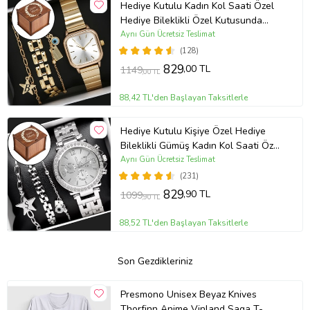
Hediye Kutulu Kadın Kol Saati Özel
Hediye Bileklikli Özel Kutusunda
(Gold)
Aynı Gün Ücretsiz Teslimat
(128)
829
,00 TL
1149
,00 TL
88,42 TL'den Başlayan Taksitlerle
Hediye Kutulu Kişiye Özel Hediye
Bileklikli Gümüş Kadın Kol Saati Özel
Kutusunda (Gümüş)
Aynı Gün Ücretsiz Teslimat
(231)
829
,90 TL
1099
,90 TL
88,52 TL'den Başlayan Taksitlerle
Son Gezdikleriniz
Presmono Unisex Beyaz Knives
Thorfinn Anime Vinland Saga T-