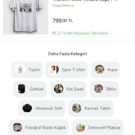
Shirt 470083tt
Kargo Bedava
799
,00 TL
85,22 TL'den Başlayan Taksitlerle
Daha Fazla Kategori
Tişört
Spor T-shirt
Kupa
Gömlek
Kol Saati
Biblo
Aksesuar Seti
Kanvas Tablo
Fotoğraf Baskı Kağıdı
Dekoratif Plaklar