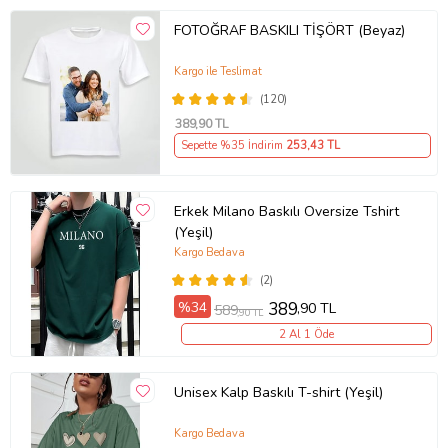
FOTOĞRAF BASKILI TİŞÖRT (Beyaz)
Kargo ile Teslimat
(120)
389
,90 TL
Sepette %35 İndirim
253
,43 TL
Erkek Milano Baskılı Oversize Tshirt
(Yeşil)
Kargo Bedava
(2)
%34
389
,90 TL
589
,90 TL
2 Al 1 Öde
Unisex Kalp Baskılı T-shirt (Yeşil)
Kargo Bedava