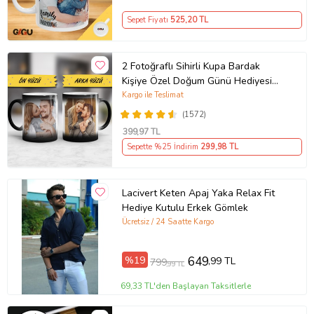
Sepet Fiyatı
525
,20 TL
2 Fotoğraflı Sihirli Kupa Bardak
Kişiye Özel Doğum Günü Hediyesi
Sevgiliye Hediye Anneye Babaya
Kargo ile Teslimat
Ablaya Abiye Kız Erkek Kardeşe
(1572)
Arkadaşa Resimli Günü Yıl Dönümü
399
,97 TL
Hediyesi
Sepette %25 İndirim
299
,98 TL
Lacivert Keten Apaj Yaka Relax Fit
Hediye Kutulu Erkek Gömlek
Ücretsiz / 24 Saatte Kargo
%19
649
,99 TL
799
,99 TL
69,33 TL'den Başlayan Taksitlerle