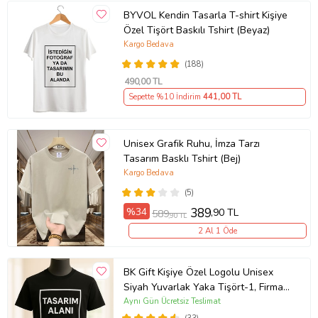
BYVOL Kendin Tasarla T-shirt Kişiye
Özel Tişört Baskılı Tshirt (Beyaz)
Kargo Bedava
(188)
490
,00 TL
Sepette %10 İndirim
441
,00 TL
Unisex Grafik Ruhu, İmza Tarzı
Tasarım Basklı Tshirt (Bej)
Kargo Bedava
(5)
%34
389
,90 TL
589
,90 TL
2 Al 1 Öde
BK Gift Kişiye Özel Logolu Unisex
Siyah Yuvarlak Yaka Tişört-1, Firma
T-shirt, Logolu T-shirt, Sevgiliye
Aynı Gün Ücretsiz Teslimat
Hediye