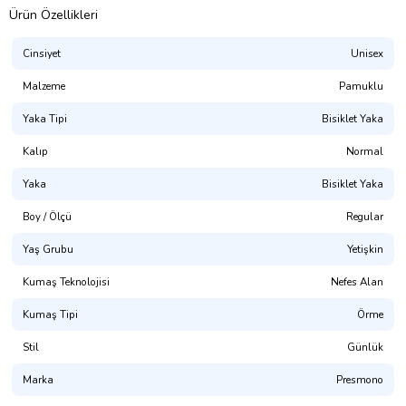
Ürün Özellikleri
Cinsiyet
Unisex
Malzeme
Pamuklu
Yaka Tipi
Bisiklet Yaka
Kalıp
Normal
Yaka
Bisiklet Yaka
Presmono
Boy / Ölçü
Regular
Kalıp:
Normal Kesim (Unisex. Hem Erkek Hem Kadın Giyime
Uygundur)
Yaş Grubu
Yetişkin
%100 Pamuklu. 1. Kalite Penye
Kumaş Teknolojisi
Nefes Alan
(NOT: Uygun bedeni bulamadınız mı? Mağaza sayfamızda
Kumaş Tipi
Örme
bulabilirsiniz.)
Stil
Günlük
Yıkama Talimatı:
30° dir. Tersten Yıkanması Tavsiye Edilir.
Marka
Presmono
Dijital Baskı ile üretilmektedir.(OKEO-TEX® ECO PASSPORT