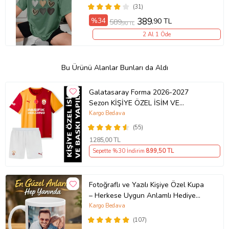
(31)
%34
389
,90 TL
589
,90 TL
2 Al 1 Öde
Bu Ürünü Alanlar Bunları da Aldı
Galatasaray Forma 2026-2027
Sezon KİŞİYE ÖZEL İSİM VE
NUMARA BASKILI Çocuk Futbol
Kargo Bedava
Forması pp46
(55)
1285
,00 TL
Sepette %30 İndirim
899
,50 TL
Fotoğraflı ve Yazılı Kişiye Özel Kupa
– Herkese Uygun Anlamlı Hediye
Porselen Baskılı Kupa (Beyaz)
Kargo Bedava
(107)