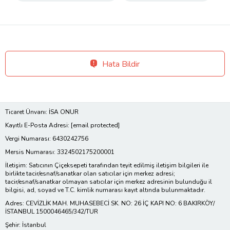
Hata Bildir
Ticaret Ünvanı: İSA ONUR
Kayıtlı E-Posta Adresi:
[email protected]
Vergi Numarası: 6430242756
Mersis Numarası: 3324502175200001
İletişim: Satıcının Çiçeksepeti tarafından teyit edilmiş iletişim bilgileri ile
birlikte tacir/esnaf/sanatkar olan satıcılar için merkez adresi;
tacir/esnaf/sanatkar olmayan satıcılar için merkez adresinin bulunduğu il
bilgisi, ad, soyad ve T.C. kimlik numarası kayıt altında bulunmaktadır.
Adres: CEVİZLİK MAH. MUHASEBECİ SK. NO: 26 İÇ KAPI NO: 6 BAKIRKÖY/
İSTANBUL 1500046465/342/TUR
Şehir: İstanbul