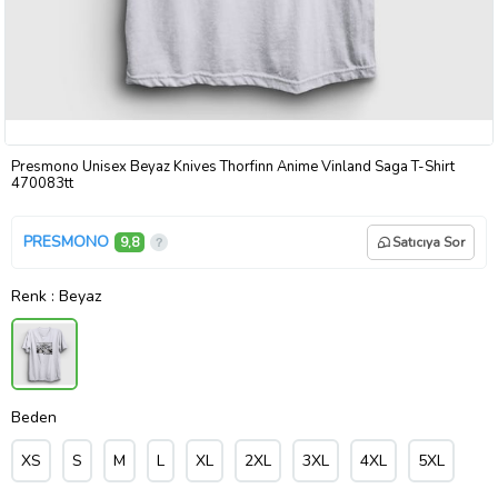
Presmono Unisex Beyaz Knives Thorfinn Anime Vinland Saga T-Shirt
470083tt
PRESMONO
9,8
Satıcıya Sor
Renk
: Beyaz
Beden
XS
S
M
L
XL
2XL
3XL
4XL
5XL