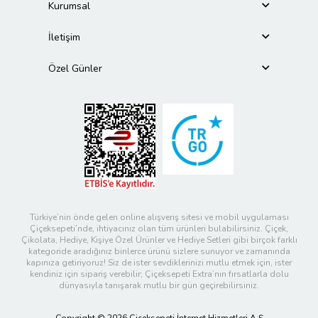
Kurumsal
İletişim
Özel Günler
Türkiye’nin önde gelen online alışveriş sitesi ve mobil uygulaması
Çiçeksepeti’nde, ihtiyacınız olan tüm ürünleri bulabilirsiniz. Çiçek,
Çikolata, Hediye, Kişiye Özel Ürünler ve Hediye Setleri gibi birçok farklı
kategoride aradığınız binlerce ürünü sizlere sunuyor ve zamanında
kapınıza getiriyoruz! Siz de ister sevdiklerinizi mutlu etmek için, ister
kendiniz için sipariş verebilir; Çiçeksepeti Extra’nın fırsatlarla dolu
dünyasıyla tanışarak mutlu bir gün geçirebilirsiniz.