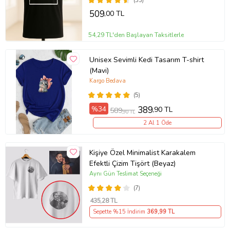
(33)
509
,00 TL
54,29 TL'den Başlayan Taksitlerle
Unisex Sevimli Kedi Tasarım T-shirt
(Mavi)
Kargo Bedava
(5)
%34
389
,90 TL
589
,90 TL
2 Al 1 Öde
Kişiye Özel Minimalist Karakalem
Efektli Çizim Tişört (Beyaz)
Aynı Gün Teslimat Seçeneği
(7)
435
,28 TL
Sepette %15 İndirim
369
,99 TL