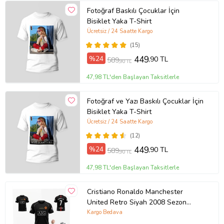
Fotoğraf Baskılı Çocuklar İçin
Bisiklet Yaka T-Shirt
Ücretsiz / 24 Saatte Kargo
(15)
%24
449
,90 TL
589
,90 TL
47,98 TL'den Başlayan Taksitlerle
Fotoğraf ve Yazı Baskılı Çocuklar İçin
Bisiklet Yaka T-Shirt
Ücretsiz / 24 Saatte Kargo
(12)
%24
449
,90 TL
589
,90 TL
47,98 TL'den Başlayan Taksitlerle
Cristiano Ronaldo Manchester
United Retro Siyah 2008 Sezon
Çocuk Forma Takımı 4 Parça
Kargo Bedava