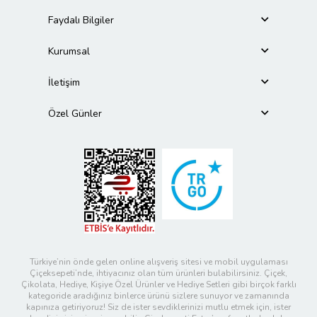
Faydalı Bilgiler
Kurumsal
İletişim
Özel Günler
Türkiye’nin önde gelen online alışveriş sitesi ve mobil uygulaması
Çiçeksepeti’nde, ihtiyacınız olan tüm ürünleri bulabilirsiniz. Çiçek,
Çikolata, Hediye, Kişiye Özel Ürünler ve Hediye Setleri gibi birçok farklı
kategoride aradığınız binlerce ürünü sizlere sunuyor ve zamanında
kapınıza getiriyoruz! Siz de ister sevdiklerinizi mutlu etmek için, ister