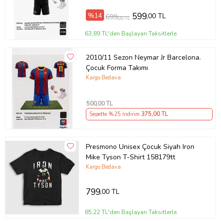
%14
599
,00 TL
699
,00 TL
63,89 TL'den Başlayan Taksitlerle
2010/11 Sezon Neymar Jr Barcelona.
Çocuk Forma Takımı
Kargo Bedava
500
,00 TL
Sepette %25 İndirim
375
,00 TL
Presmono Unisex Çocuk Siyah Iron
Mike Tyson T-Shirt 158179tt
Kargo Bedava
799
,00 TL
85,22 TL'den Başlayan Taksitlerle