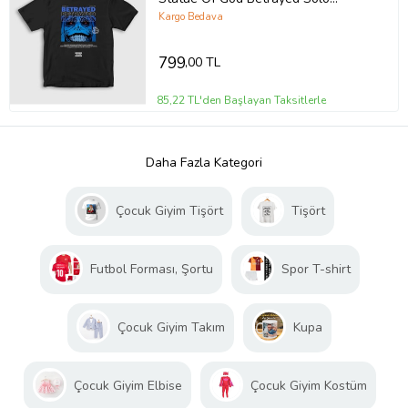
Leveling T-Shirt 437138tt
Kargo Bedava
799
,00 TL
85,22 TL'den Başlayan Taksitlerle
Daha Fazla Kategori
Çocuk Giyim Tişört
Tişört
Futbol Forması, Şortu
Spor T-shirt
Çocuk Giyim Takım
Kupa
Çocuk Giyim Elbise
Çocuk Giyim Kostüm