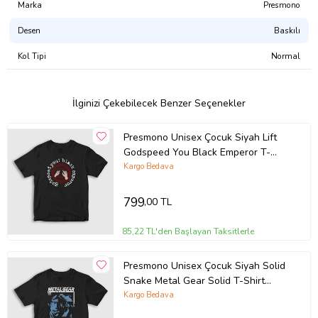
sertifikalı, CPSIA uyumlu, GOTS onaylı, Su Bazlı Pigment Boya)
Marka
Presmono
Desen
Baskılı
Tasarımı Şu Ürünlerde Satın Alabilirsiniz:
Atlet
Kol Tipi
Normal
Erkek Tişört
Kadın Tişört
Çocuk Tişört
Çocuk Kapşonlu Sweatshirt
İlginizi Çekebilecek Benzer Seçenekler
Kapşonsuz Sweatshirt
Kapşonlu Sweatshirt
Presmono Unisex Çocuk Siyah Lift
Fermuarlı Kapşonlu Sweatshirt
Godspeed You Black Emperor T-
Ürün Kodu:
kcm95430235
Shirt 465562tt
Kargo Bedava
799
,00 TL
85,22 TL'den Başlayan Taksitlerle
Presmono Unisex Çocuk Siyah Solid
Snake Metal Gear Solid T-Shirt
467159tt
Kargo Bedava