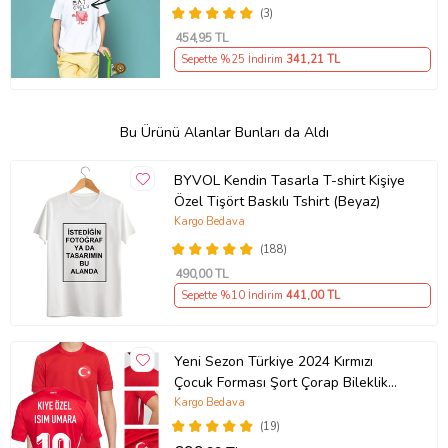
(3)
454
,95 TL
Sepette %25 İndirim
341
,21 TL
Bu Ürünü Alanlar Bunları da Aldı
BYVOL Kendin Tasarla T-shirt Kişiye
Özel Tişört Baskılı Tshirt (Beyaz)
Kargo Bedava
(188)
490
,00 TL
Sepette %10 İndirim
441
,00 TL
Yeni Sezon Türkiye 2024 Kırmızı
Çocuk Forması Şort Çorap Bileklik
Hediyeli
Kargo Bedava
(19)