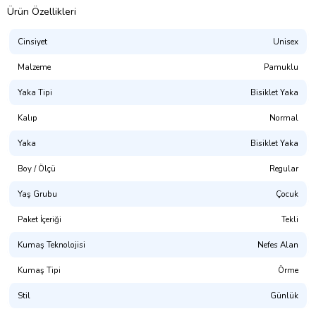
Ürün Özellikleri
Cinsiyet
Unisex
Malzeme
Pamuklu
Yaka Tipi
Bisiklet Yaka
Kalıp
Normal
Yaka
Bisiklet Yaka
Presmono
Boy / Ölçü
Regular
Kalıp:
Normal Kesim (Unisex. Hem Erkek Hem Kız Çocuk Giyime
Uygundur)
Yaş Grubu
Çocuk
%100 Pamuklu. 1. Kalite Penye
Paket İçeriği
Tekli
(NOT: Uygun bedeni bulamadınız mı? Mağaza sayfamızda
Kumaş Teknolojisi
Nefes Alan
bulabilirsiniz.)
Kumaş Tipi
Örme
Yıkama Talimatı:
30° dir. Tersten Yıkanması Tavsiye Edilir.
Stil
Günlük
Dijital Baskı ile üretilmektedir.(OKEO-TEX® ECO PASSPORT