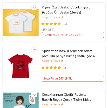
Kişiye Özel Baskılı Çocuk Tişört
(Göğüs Ön Baskı) (Beyaz)
Kargo ile Teslimat
(13)
454
,95 TL
Sepette %25 İndirim
341
,21 TL
Spiderman baskılı örümcek adam
pamuklu penye kumaş yazlık çocuk
tişört (Kırmızı)
Kargo ile Teslimat
(1)
Sepet Fiyatı
267
,18 TL
Çocuklarınızın Çizdiği Resimler
Baskılı Beyaz Çocuk Tişört Kids
Tshirt
Kargo ile Teslimat