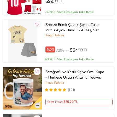
699
,99 TL
74,66 TL'den Başlayan Taksitlerle
Breeze Erkek Çocuk Şortlu Takım
Mutlu Ayıcık Baskılı 2-6 Yaş, Sarı
Kargo Bedava
%23
564
,99 TL
729
,99 TL
60,26 TL'den Başlayan Taksitlerle
Fotoğraflı ve Yazılı Kişiye Özel Kupa
– Herkese Uygun Anlamlı Hediye
Porselen Baskılı Kupa (Beyaz)
Kargo Bedava
(104)
Sepet Fiyatı
525
,20 TL