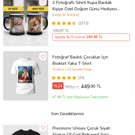
2 Fotoğraflı Sihirli Kupa Bardak
Kişiye Özel Doğum Günü Hediyesi
Sevgiliye Hediye Anneye Babaya
Kargo ile Teslimat
Ablaya Abiye Kız Erkek Kardeşe
(1572)
Arkadaşa Resimli Günü Yıl Dönümü
399
,97 TL
Hediyesi
Sepette %25 İndirim
299
,98 TL
Fotoğraf Baskılı Çocuklar İçin
Bisiklet Yaka T-Shirt
Ücretsiz / 24 Saatte Kargo
(15)
%24
449
,90 TL
589
,90 TL
47,98 TL'den Başlayan Taksitlerle
Son Gezdikleriniz
Presmono Unisex Çocuk Siyah
Statue Of God Betrayed Solo