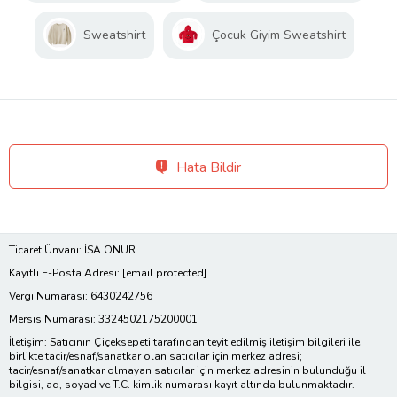
Sweatshirt
Çocuk Giyim Sweatshirt
Hata Bildir
Ticaret Ünvanı: İSA ONUR
Kayıtlı E-Posta Adresi:
[email protected]
Vergi Numarası: 6430242756
Mersis Numarası: 3324502175200001
İletişim: Satıcının Çiçeksepeti tarafından teyit edilmiş iletişim bilgileri ile
birlikte tacir/esnaf/sanatkar olan satıcılar için merkez adresi;
tacir/esnaf/sanatkar olmayan satıcılar için merkez adresinin bulunduğu il
bilgisi, ad, soyad ve T.C. kimlik numarası kayıt altında bulunmaktadır.