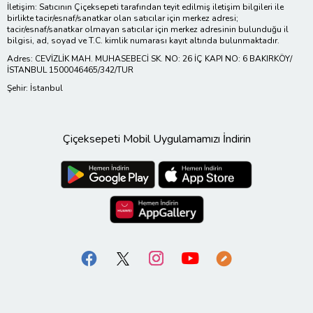
İletişim: Satıcının Çiçeksepeti tarafından teyit edilmiş iletişim bilgileri ile
birlikte tacir/esnaf/sanatkar olan satıcılar için merkez adresi;
tacir/esnaf/sanatkar olmayan satıcılar için merkez adresinin bulunduğu il
bilgisi, ad, soyad ve T.C. kimlik numarası kayıt altında bulunmaktadır.
Adres: CEVİZLİK MAH. MUHASEBECİ SK. NO: 26 İÇ KAPI NO: 6 BAKIRKÖY/
İSTANBUL 1500046465/342/TUR
Şehir: İstanbul
Çiçeksepeti Mobil Uygulamamızı İndirin