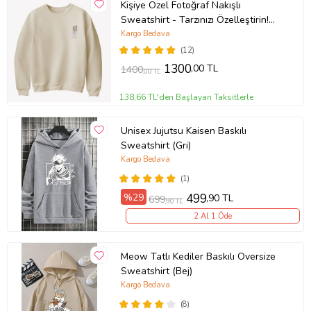
Kişiye Özel Fotoğraf Nakışlı
Sweatshirt - Tarzınızı Özelleştirin!
(Krem)
Kargo Bedava
(12)
1300
,00 TL
1400
,00 TL
138,66 TL'den Başlayan Taksitlerle
Unisex Jujutsu Kaisen Baskılı
Sweatshirt (Gri)
Kargo Bedava
(1)
%29
499
,90 TL
699
,90 TL
2 Al 1 Öde
Meow Tatlı Kediler Baskılı Oversize
Sweatshirt (Bej)
Kargo Bedava
(8)