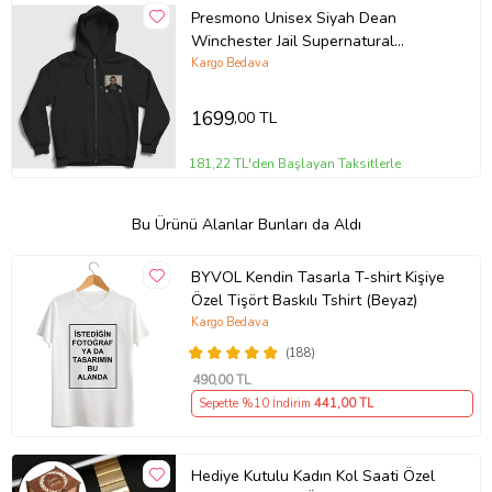
Presmono Unisex Siyah Dean
Winchester Jail Supernatural
Fermuarlı Kapüşonlu Sweatshirt
Kargo Bedava
507907tt
1699
,00 TL
181,22 TL'den Başlayan Taksitlerle
Bu Ürünü Alanlar Bunları da Aldı
BYVOL Kendin Tasarla T-shirt Kişiye
Özel Tişört Baskılı Tshirt (Beyaz)
Kargo Bedava
(188)
490
,00 TL
Sepette %10 İndirim
441
,00 TL
Hediye Kutulu Kadın Kol Saati Özel