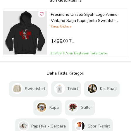
Son Gezdikleriniz
Presmono Unisex Siyah Logo Anime
Vinland Saga Kapüşonlu Sweatshirt
470300tt
Kargo Bedava
1499
,00 TL
159,89 TL'den Başlayan Taksitlerle
Daha Fazla Kategori
Sweatshirt
Tişört
Kol Saati
Kupa
Güller
Papatya - Gerbera
Spor T-shirt