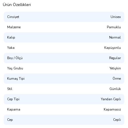
Ürün Özellikleri
Cinsiyet
Unisex
Malzeme
Pamuklu
Kalıp
Normal
Yaka
Kapüşonlu
Boy / Ölçü
Regular
Presmono
Yaş Grubu
Yetişkin
Kalıp:
Rahat Kesim (Unisex. Hem Erkek Hem Kadın Giyime
Uygundur)
Kumaş Tipi
Örme
%100 Pamuklu. 3 İplik Kumaş.
Stil
Günlük
(NOT: Uygun bedeni bulamadınız mı? Mağaza sayfamızda
Cep Tipi
Yandan Cepli
bulabilirsiniz.)
Kapama
Kapamasız
Yıkama Talimatı:
30° dir. Tersten Yıkanması Tavsiye Edilir.
Cep
Cepli
Dijital Baskı ile üretilmektedir.(OKEO-TEX® ECO PASSPORT