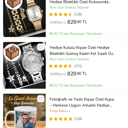
Hediye Bileklikli Özel Kutusunda
(Gold)
Aynı Gün Ücretsiz Teslimat
(128)
829
,00 TL
1149
,00 TL
88,42 TL'den Başlayan Taksitlerle
Hediye Kutulu Kişiye Özel Hediye
Bileklikli Gümüş Kadın Kol Saati Özel
Kutusunda (Gümüş)
Aynı Gün Ücretsiz Teslimat
(231)
829
,90 TL
1099
,90 TL
88,52 TL'den Başlayan Taksitlerle
Fotoğraflı ve Yazılı Kişiye Özel Kupa
– Herkese Uygun Anlamlı Hediye
Porselen Baskılı Kupa (Beyaz)
Kargo Bedava
(104)