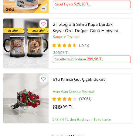
Sepet Fiyatı
525
,20 TL
2 Fotoğraflı Sihirli Kupa Bardak
Kişiye Özel Doğum Günü Hediyesi
Sevgiliye Hediye Anneye Babaya
Kargo ile Teslimat
Ablaya Abiye Kız Erkek Kardeşe
(1572)
Arkadaşa Resimli Günü Yıl Dönümü
399
,97 TL
Hediyesi
Sepette %25 İndirim
299
,98 TL
9'lu Kırmızı Gül Çiçek Buketi
Aynı Gün Ücretsiz Teslimat
(37061)
689
,99 TL
143,74 TL'den Başlayan Taksitlerle