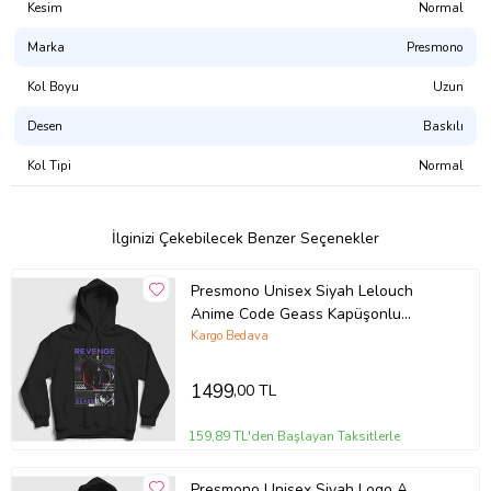
sertifikalı, CPSIA uyumlu, GOTS onaylı, Su Bazlı Pigment Boya)
Kesim
Normal
Marka
Presmono
Tasarımı Şu Ürünlerde Satın Alabilirsiniz:
Atlet
Kol Boyu
Uzun
Erkek Tişört
Kadın Tişört
Desen
Baskılı
Çocuk Tişört
Çocuk Kapşonlu Sweatshirt
Kol Tipi
Normal
Kapşonsuz Sweatshirt
Kapşonlu Sweatshirt
Fermuarlı Kapşonlu Sweatshirt
İlginizi Çekebilecek Benzer Seçenekler
Ürün Kodu:
kcm10623497
Presmono Unisex Siyah Lelouch
Anime Code Geass Kapüşonlu
Sweatshirt 510247tt
Kargo Bedava
1499
,00 TL
159,89 TL'den Başlayan Taksitlerle
Presmono Unisex Siyah Logo A