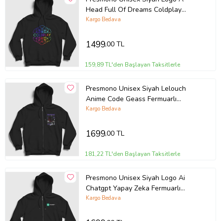
Head Full Of Dreams Coldplay
Kapüşonlu Sweatshirt 470213tt
Kargo Bedava
1499
,00 TL
159,89 TL'den Başlayan Taksitlerle
Presmono Unisex Siyah Lelouch
Anime Code Geass Fermuarlı
Kapüşonlu Sweatshirt 510260tt
Kargo Bedava
1699
,00 TL
181,22 TL'den Başlayan Taksitlerle
Presmono Unisex Siyah Logo Ai
Chatgpt Yapay Zeka Fermuarlı
Kapüşonlu Sweatshirt 442487tt
Kargo Bedava