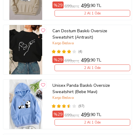
%29
499
,90 TL
699
,90 TL
2 Al 1 Öde
Can Dostum Baskılı Oversize
Sweatshirt (Antrasit)
Kargo Bedava
(4)
%29
499
,90 TL
699
,90 TL
2 Al 1 Öde
Unisex Panda Baskılı Oversize
Sweatshirt (Bebe Mavi)
Kargo Bedava
(97)
%29
499
,90 TL
699
,90 TL
2 Al 1 Öde