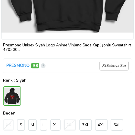
Presmono Unisex Siyah Logo Anime Vinland Saga Kapüşonlu Sweatshirt
470300tt
PRESMONO
9,8
Satıcıya Sor
Renk
: Siyah
Beden
XS
S
M
L
XL
2XL
3XL
4XL
5XL