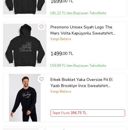
1699
,00 TL
181,22 TL'den Başlayan Taksitlerle
Presmono Unisex Siyah Logo The
Mars Volta Kapüşonlu Sweatshirt
448658tt
Kargo Bedava
1499
,00 TL
159,89 TL'den Başlayan Taksitlerle
Erkek Bisiklet Yaka Oversize Fit El
Yazılı Brooklyn İnce Sweatshirt
SPR23SW331 (Siyah)
Kargo Bedava
Sepet Fiyatı
396
,75 TL