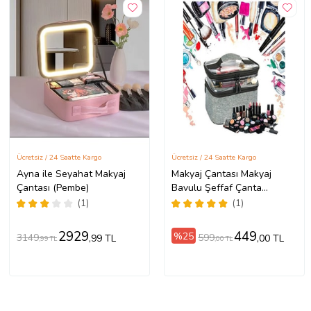
Ücretsiz / 24 Saatte Kargo
Ücretsiz / 24 Saatte Kargo
Ayna ile Seyahat Makyaj
Makyaj Çantası Makyaj
Çantası (Pembe)
Bavulu Şeffaf Çanta
Profesyonel Seyahat Seti
(1)
(1)
Yeni Nesil
2929
449
%25
3149
599
,99 TL
,00 TL
,99 TL
,00 TL