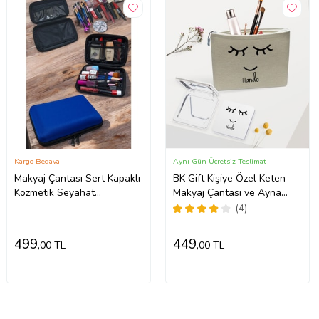
Kargo Bedava
Aynı Gün Ücretsiz Teslimat
Makyaj Çantası Sert Kapaklı
BK Gift Kişiye Özel Keten
Kozmetik Seyahat
Makyaj Çantası ve Ayna
Organizeri Çok Amaçlı
Seti, Sevgiliye Hediye,
(4)
(Mavi)
Sevgililer Günü Hediyesi,
Doğum Günü Hediyesi-12
499
449
,00 TL
,00 TL