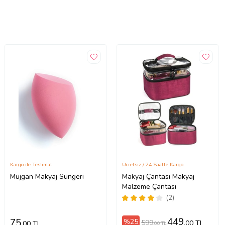
Kargo ile Teslimat
Ücretsiz / 24 Saatte Kargo
Müjgan Makyaj Süngeri
Makyaj Çantası Makyaj
Malzeme Çantası
(2)
449
75
%25
599
,00 TL
,00 TL
,00 TL