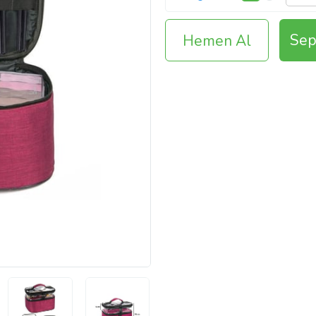
Sep
Hemen Al