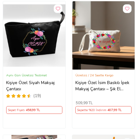
Aynı Gün Ücretsiz Teslimat
Ücretsiz / 24 Saatte Kargo
Kişiye Özel Siyah Makyaj
Kişiye Özel İsim Baskılı İpek
Çantası
Makyaj Çantası – Şık El
Çantası & Cüzdan, Kalemlik
(19)
509
,99 TL
Sepet Fiyatı
456
,99 TL
Sepette %20 İndirim
407
,99 TL