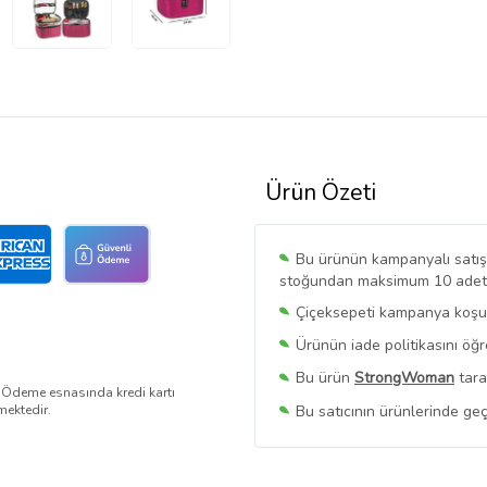
Ürün Özeti
Bu ürünün kampanyalı satışı 
stoğundan maksimum 10 adet sa
Çiçeksepeti kampanya koşull
Ürünün iade politikasını öğ
Bu ürün
StrongWoman
tara
. Ödeme esnasında kredi kartı
Bu satıcının ürünlerinde geç
mektedir.
Bu Satıcının
Tüm Ürünlerini
Ürün sayfasında gördüğünüz f