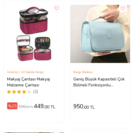
Ücretsiz / 24 Saatte Kargo
Kargo Bedava
Makyaj Çantası Makyaj
Geniş Büyük Kapasiteli Çok
Malzeme Çantası
Bölmeli Fonksiyonlu
Katlanabilir Makyaj Seyahat
(2)
Kozmetik Çantası Kutusu
(Mavi)
449
950
%25
599
,00 TL
,00 TL
,00 TL