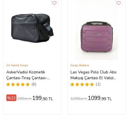
24 Saatte Kargo
Kargo Bedava
AskerVadisi Kozmetik
Las Vegas Polo Club Abs
Çantası-Tıraş Çantası-
Makyaj Çantası El Valizi
Seyahat Çantası-Makyaj
(Mor)
(6)
(1)
Çantası -,El Çantası
199
1099
%33
299
1250
,90 TL
,99 TL
,90 TL
,00 TL