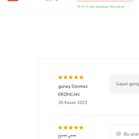
78,78 TL'den Başlayan Taksitlerle
Gayet geniş
güneş Dönmez
ERZİNCAN
26 Kasım 2023
Bu ürün
D*** s***