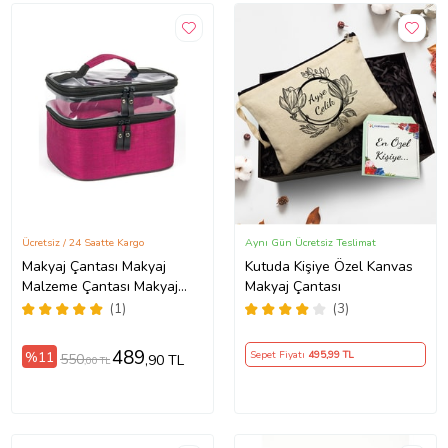
Ücretsiz / 24 Saatte Kargo
Aynı Gün Ücretsiz Teslimat
Makyaj Çantası Makyaj
Kutuda Kişiye Özel Kanvas
Malzeme Çantası Makyaj
Makyaj Çantası
Malzemesi Için Çanta
(1)
(3)
489
%11
Sepet Fiyatı
495
,99 TL
550
,90 TL
,00 TL