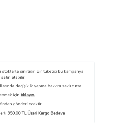
stoklarla sınırlıdır. Bir tüketici bu kampanya
tın alabilir.
arında değişiklik yapma hakkını saklı tutar.
renmek için
tıklayın.
fından gönderilecektir.
erli
350,00 TL Üzeri Kargo Bedava
 Görüntüle
iyat bilgileri, satıcı tarafından