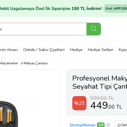
rim Amacı
Orkide / Saksı Çiçekleri
Hediye
Hediye Setleri
Kişi
Malzemeleri
Makyaj Çantası
Profesyonel Maky
Seyahat Tipi Çan
599,00 TL
449
%25
,00 TL
StrongWoman
9,8
Sat