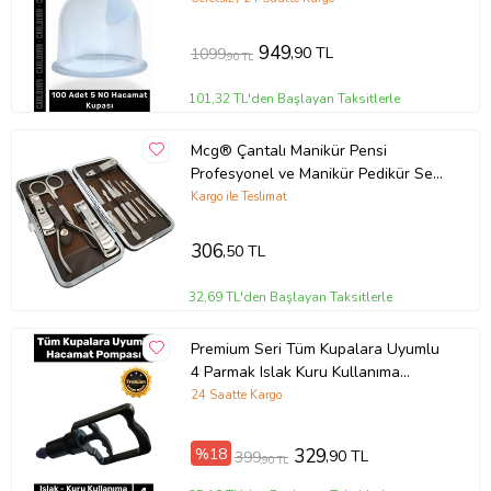
949
,90 TL
1099
,90 TL
101,32 TL'den Başlayan Taksitlerle
Mcg® Çantalı Manikür Pensi
Profesyonel ve Manikür Pedikür Seti
13 Parça Tırnak Eti İtici Ve Cımbı
Kargo ile Teslimat
306
,50 TL
32,69 TL'den Başlayan Taksitlerle
Premium Seri Tüm Kupalara Uyumlu
4 Parmak Islak Kuru Kullanıma
Uygun Dayanıklı Hacamat Pompası
24 Saatte Kargo
%18
329
,90 TL
399
,90 TL