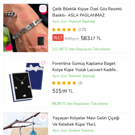
Çelik Bileklik Kişiye Özel Göz Resimli
Baskılı- ASLA PASLANMAZ
Aynı Gün Teslimat Seçeneği
(125)
%17
583
,17 TL
699
,90 TL
211,88 TL'den Başlayan Taksitlerle
Forentina Gümüş Kaplama Baget
Kolye Küpe Yüzük Lacivert Kadife
Kutuda Takı Seti PS3290
Aynı Gün Teslimat Seçeneği
(2)
515
,99 TL
98,89 TL'den Başlayan Taksitlerle
Yaşayan Kolyeler Mavi Gelin Çiçeği
Ve Kelebek Küpe Yke1
Aynı Gün Ücretsiz Teslimat