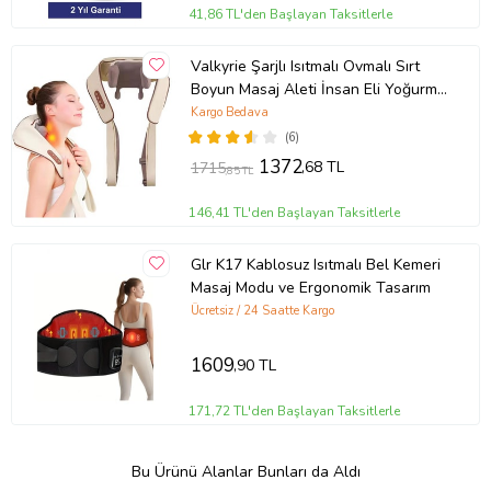
41,86 TL'den Başlayan Taksitlerle
Valkyrie Şarjlı Isıtmalı Ovmalı Sırt
Boyun Masaj Aleti İnsan Eli Yoğurma
Hissi
Kargo Bedava
(6)
1372
,68 TL
1715
,85 TL
146,41 TL'den Başlayan Taksitlerle
Glr K17 Kablosuz Isıtmalı Bel Kemeri
Masaj Modu ve Ergonomik Tasarım
Ücretsiz / 24 Saatte Kargo
1609
,90 TL
171,72 TL'den Başlayan Taksitlerle
Bu Ürünü Alanlar Bunları da Aldı