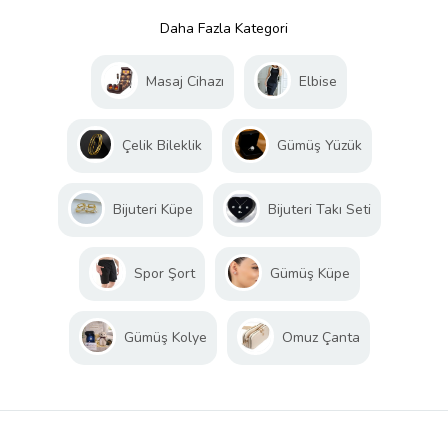
Daha Fazla Kategori
Masaj Cihazı
Elbise
Çelik Bileklik
Gümüş Yüzük
Bijuteri Küpe
Bijuteri Takı Seti
Spor Şort
Gümüş Küpe
Gümüş Kolye
Omuz Çanta