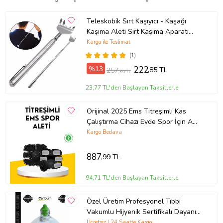
Teleskobik Sırt Kaşıyıcı - Kaşağı
Kaşıma Aleti Sırt Kaşıma Aparatı
Metal 51 Cm
Kargo ile Teslimat
(1)
%13
222
,85 TL
257
,35 TL
23,77 TL'den Başlayan Taksitlerle
Orijinal 2025 Ems Titreşimli Kas
Çalıştırma Cihazı Evde Spor İçin A
Kalite
Kargo Bedava
887
,99 TL
94,71 TL'den Başlayan Taksitlerle
Özel Üretim Profesyonel Tıbbi
Vakumlu Hijyenik Sertifikalı Dayanıklı
100 Adet 5 NO Hacamat Kupası
Ücretsiz / 24 Saatte Kargo