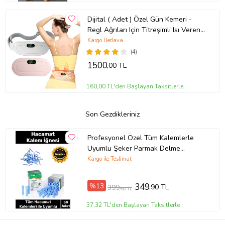
Dijital ( Adet ) Özel Gün Kemeri -
Regl Ağrıları Için Titreşimli Isı Veren
Kemer
Kargo Bedava
(4)
1500
,00 TL
160,00 TL'den Başlayan Taksitlerle
Son Gezdikleriniz
Profesyonel Özel Tüm Kalemlerle
Uyumlu Şeker Parmak Delme
Hacamat 50 Adet Kalem İğnesi - 1
Kargo ile Teslimat
Kutu
%13
349
,90 TL
399
,90 TL
37,32 TL'den Başlayan Taksitlerle