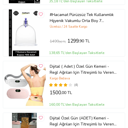
35,18 TL'den Başlayan Taksitlerle
#Hacamat Pürüzsüz Tek Kullanımlık
Hijyenik Vakumlu Orta Boy 7
Numara Hacamat Kupası 100 Adet
Ücretsiz / 24 Saatte Kargo
1299
,90 TL
1499
,90 TL
138,65 TL'den Başlayan Taksitlerle
Dijital ( Adet ) Özel Gün Kemeri -
Regl Ağrıları Için Titreşimli Isı Veren
Kemer
Kargo Bedava
(4)
1500
,00 TL
160,00 TL'den Başlayan Taksitlerle
Dijital Özel Gün (ADET) Kemeri -
Regl Ağrıları Için Titreşimli Isı Veren