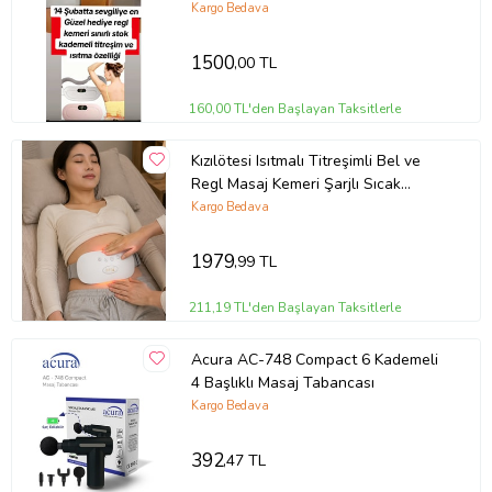
Kemer
Kargo Bedava
1500
,00 TL
160,00 TL'den Başlayan Taksitlerle
Kızılötesi Isıtmalı Titreşimli Bel ve
Regl Masaj Kemeri Şarjlı Sıcak
Terapi Cihazı
Kargo Bedava
1979
,99 TL
211,19 TL'den Başlayan Taksitlerle
Acura AC-748 Compact 6 Kademeli
4 Başlıklı Masaj Tabancası
Kargo Bedava
392
,47 TL