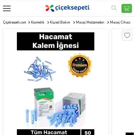
Çiçeksepeti.com
Kozmetik
Kişisel Bakım
Masaj Malzemeleri
Masaj Cihazı