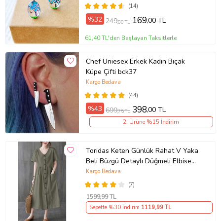
(14)
%32
169
,00 TL
249
,00 TL
61,40 TL'den Başlayan Taksitlerle
Chef Uniesex Erkek Kadın Bıçak
Küpe Çifti bck37
Kargo Bedava
(44)
%43
398
,00 TL
699
,75 TL
2. Ürüne %15 İndirim
Toridas Keten Günlük Rahat V Yaka
Beli Büzgü Detaylı Düğmeli Elbise
LN04haki3
Kargo Bedava
(7)
1599
,99 TL
Sepette %30 İndirim
1119
,99 TL