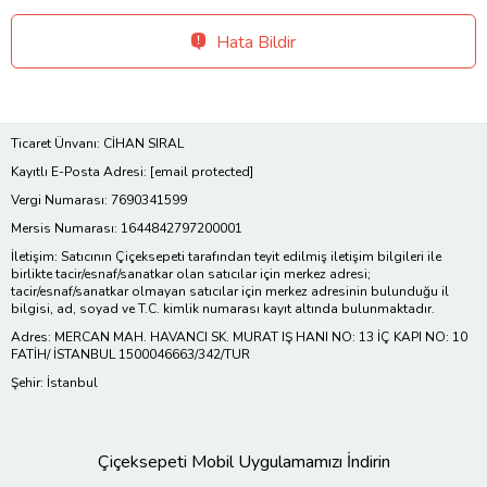
Hata Bildir
Ticaret Ünvanı: CİHAN SIRAL
Kayıtlı E-Posta Adresi:
[email protected]
Vergi Numarası: 7690341599
Mersis Numarası: 1644842797200001
İletişim: Satıcının Çiçeksepeti tarafından teyit edilmiş iletişim bilgileri ile
birlikte tacir/esnaf/sanatkar olan satıcılar için merkez adresi;
tacir/esnaf/sanatkar olmayan satıcılar için merkez adresinin bulunduğu il
bilgisi, ad, soyad ve T.C. kimlik numarası kayıt altında bulunmaktadır.
Adres: MERCAN MAH. HAVANCI SK. MURAT IŞ HANI NO: 13 İÇ KAPI NO: 10
FATİH/ İSTANBUL 1500046663/342/TUR
Şehir: İstanbul
Çiçeksepeti Mobil Uygulamamızı İndirin