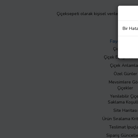
Çiçeksepeti olarak kişisel verilerinizin giz
Bir Hat
Faydalı Bilgil
Çiçek Bakımı
Çiçek Eşliğinde N
Çiçek Anlamla
Özel Günler
Mevsimlere Gö
Çiçekler
Yenilebilir Çiç
Saklama Koşull
Site Haritası
Ürün Sıralama Krit
Teslimat İpuçla
Sipariş Güncell