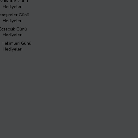
vukatlar Günü
Hediyeleri
emşireler Günü
Hediyeleri
Eczacılık Günü
Hediyeleri
ş Hekimleri Günü
Hediyeleri