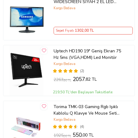
WİDESCREEN SİYAH 2 EL LED
MONİTÖR
Kargo Bedava
Sepet Fiyatı
1302
,00 TL
Uptech HD190 19" Geniş Ekran 75
Hz 5ms (VGA,HDMI) Led Monitör
Kargo Bedava
(2)
2057
,82 TL
2263
,60 TL
219,50 TL'den Başlayan Taksitlerle
Torima TMK-03 Gaming Rgb Işıklı
Kablolu Q Klavye Ve Mouse Seti
Beyaz
Kargo Bedava
(4)
550
,00 TL
1925
,00 TL