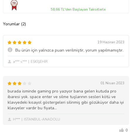
58,66 TL'den Başlayan Taksitlerle
Yorumlar (2)
19 Haziran 2023
Bu ürün için yalnızca puan verilmiştir, yorum yapılmamıştır.
a*** s***
ESKİŞEHİR
01 Nisan 2023
burada isminde gaming pro yazıyor bana gelen kutuda pro
ibaresi yok. space enter ve silme tuşlarının sesleri kötü ve
klavyedeki kısayol göstergeleri silinmiş gibi gözüküyor daha iyi
klavyeler vardır bu fiyata...
H***
ISTANBUL-ANADOLU
0