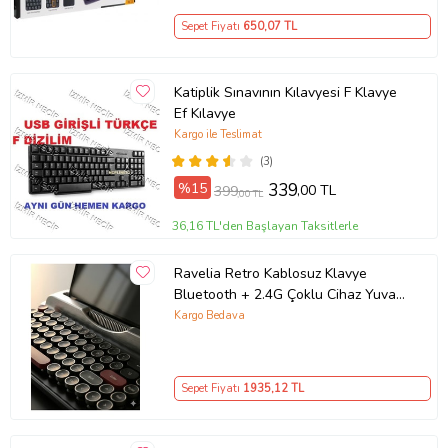
Sepet Fiyatı
650
,07 TL
Katiplik Sınavının Kılavyesi F Klavye
Ef Kılavye
Kargo ile Teslimat
(3)
Everest Rampage Hydra R6 Siyah USB RGB Aydınlatmalı Gaming
%15
339
,00 TL
399
,00 TL
Pro Q Multimedia Mekanik Klavye ;
Manyetik ayarlanabilir kol
desteği sayesinde isteğinize uygun şekilde ister kol destekli
36,16 TL'den Başlayan Taksitlerle
isterseniz kol desteği olmadan rahatlıkla kulanabilirsiniz.
Ravelia Retro Kablosuz Klavye
Bluetooth + 2.4G Çoklu Cihaz Yuvalı
Pembe Siyah
Kargo Bedava
Sepet Fiyatı
1935
,12 TL