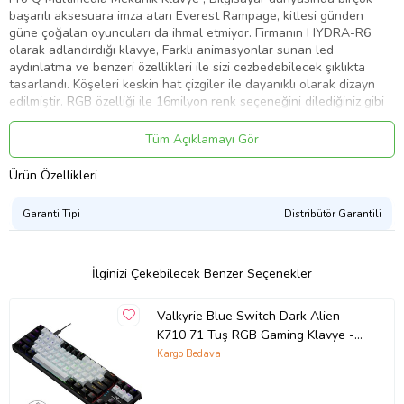
başarılı aksesuara imza atan Everest Rampage, kitlesi günden
güne çoğalan oyuncuları da ihmal etmiyor. Firmanın
HYDRA-R6
olarak adlandırdığı klavye, Farklı animasyonlar sunan led
aydınlatma ve benzeri özellikleri ile sizi cezbedebilecek
şıklıkta
tasarlandı. Köşeleri keskin hat çizgiler ile dayanıklı olarak dizayn
edilmiştir.
RGB özelliği ile 16milyon renk seçeneğini dilediğiniz gibi
kullanmanın özgürlüğünü hissedin
. Mekanik tuşları sayesinde oyun
oynarken eğlenceyi en hat safada yaşayın!
Led aydınlatma tuşların
Tüm Açıklamayı Gör
lazer baskılı olması gece ve karanlıkta rahatlıkla görünebilmesini
sağlar. Metal kasası mükemmel dayanıklılıkta dizayn edilmiştir.
Ürün Özellikleri
Garanti Tipi
Distribütör Garantili
İlginizi Çekebilecek Benzer Seçenekler
Valkyrie Blue Switch Dark Alien
K710 71 Tuş RGB Gaming Klavye -
Mekanik Mavi Tuş Type-C - 2
Kargo Bedava
Kademe Yükseklik SiyahBeyaz