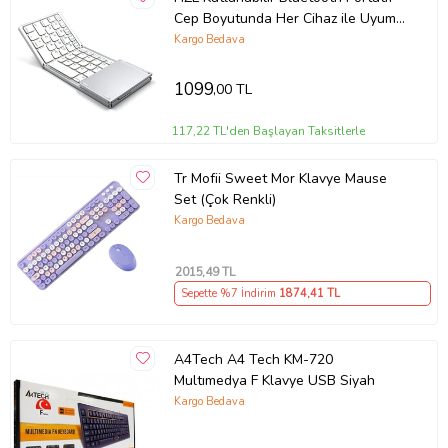
Cep Boyutunda Her Cihaz ile Uyumlu
Kompakt Klavye
Kargo Bedava
1099
,00 TL
117,22 TL'den Başlayan Taksitlerle
Tr Mofii Sweet Mor Klavye Mause
Set (Çok Renkli)
Kargo Bedava
Everest Rampage Hydra R6 Siyah USB RGB Aydınlatmalı Gaming
2015
,49 TL
Pro Q Multimedia Mekanik Klavye ;
Klavyemizde " Mechanical
Switch Content Blue " kullandık. 50 Milyon tuş ömrü ile uzun
Sepette %7 İndirim
1874
,41 TL
ömürlü bir kullanım
sunar. Kendi klasmanındaki
birçok klavyeden
farklı olarak Türkçe tuş dizilimine
sahiptir.
A4Tech A4 Tech KM-720
Multımedya F Klavye USB Siyah
Kargo Bedava