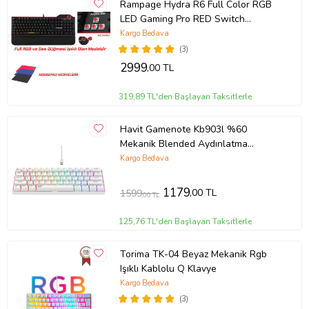
Rampage Hydra R6 Full Color RGB
LED Gaming Pro RED Switch
Aluminy
Kargo Bedava
(3)
2999
,00 TL
Ürün Kodu:
kcm50383440
319,89 TL'den Başlayan Taksitlerle
Havit Gamenote Kb903l %60
Mekanik Blended Aydınlatma
Oyuncu Klavyesi - 61 Tuş - Red
Kargo Bedava
Switch - BEYAZ
1179
,00 TL
1599
,00 TL
125,76 TL'den Başlayan Taksitlerle
Torima TK-04 Beyaz Mekanik Rgb
Işıklı Kablolu Q Klavye
Kargo Bedava
(3)