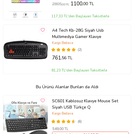
1100
,00 TL
2805
,00 TL
117,33 TL'den Başlayan Taksitlerle
A4 Tech Kb-28G Siyah Usb
Multımedya Gamer Klavye
Kargo Bedava
(2)
761
,56 TL
81,23 TL'den Başlayan Taksitlerle
Bu Ürünü Alanlar Bunları da Aldı
SC601 Kablosuz Klavye Mouse Set
Siyah USB Türkçe Q
Kargo Bedava
(6)
549
,00 TL