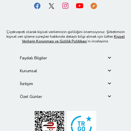
Çiçeksepeti olarak kişisel verilerinizin gizliliğini önemsiyoruz. Şirketimizin
kişisel veri işleme süreçleri hakkında detaylı bilgi almak için lütfen
Kişisel
Verilerin Korunması ve Gizlilik Politikası
’nı inceleyiniz.
Faydalı Bilgiler
Kurumsal
İletişim
Özel Günler