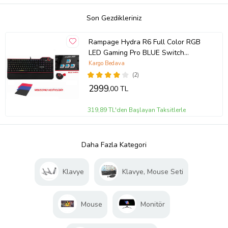
Son Gezdikleriniz
Rampage Hydra R6 Full Color RGB
LED Gaming Pro BLUE Switch
Alminy
Kargo Bedava
(2)
2999
,00 TL
319,89 TL'den Başlayan Taksitlerle
Daha Fazla Kategori
Klavye
Klavye, Mouse Seti
Mouse
Monitör