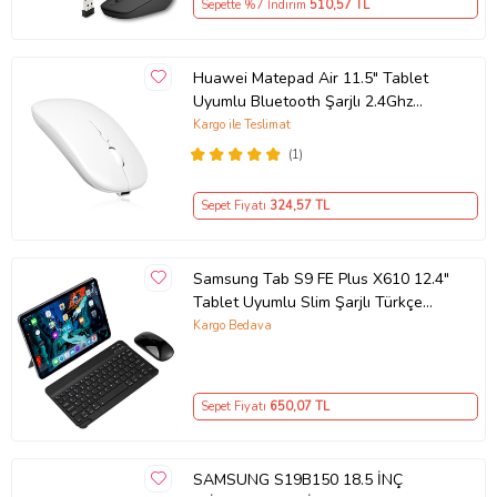
Sepette %7 İndirim
510
,57 TL
Huawei Matepad Air 11.5" Tablet
Uyumlu Bluetooth Şarjlı 2.4Ghz
Kablosuz Mouse Sessiz Tıklama
Kargo ile Teslimat
(Beyaz)
(1)
Sepet Fiyatı
324
,57 TL
Samsung Tab S9 FE Plus X610 12.4"
Tablet Uyumlu Slim Şarjlı Türkçe
Bluetooth Klavye ve Mouse Seti
Kargo Bedava
(Siyah)
Sepet Fiyatı
650
,07 TL
SAMSUNG S19B150 18.5 İNÇ