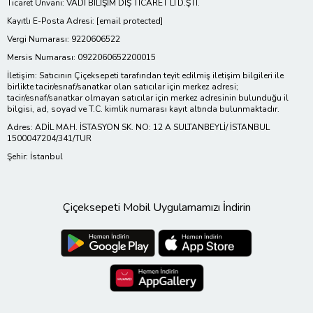
Ticaret Ünvanı: VADİ BİLİŞİM DIŞ TİCARET LTD.ŞTİ.
Kayıtlı E-Posta Adresi:
[email protected]
Vergi Numarası: 9220606522
Mersis Numarası: 0922060652200015
İletişim: Satıcının Çiçeksepeti tarafından teyit edilmiş iletişim bilgileri ile
birlikte tacir/esnaf/sanatkar olan satıcılar için merkez adresi;
tacir/esnaf/sanatkar olmayan satıcılar için merkez adresinin bulunduğu il
bilgisi, ad, soyad ve T.C. kimlik numarası kayıt altında bulunmaktadır.
Adres: ADİL MAH. İSTASYON SK. NO: 12 A SULTANBEYLİ/ İSTANBUL
1500047204/341/TUR
Şehir: İstanbul
Çiçeksepeti Mobil Uygulamamızı İndirin