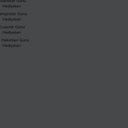
vukatlar Günü
Hediyeleri
emşireler Günü
Hediyeleri
Eczacılık Günü
Hediyeleri
ş Hekimleri Günü
Hediyeleri