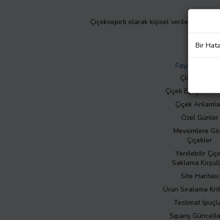
Çiçeksepeti olarak kişisel verilerinizin giz
Bir Hat
Faydalı Bilgil
Çiçek Bakımı
Çiçek Eşliğinde N
Çiçek Anlamla
Özel Günler
Mevsimlere Gö
Çiçekler
Yenilebilir Çiç
Saklama Koşull
Site Haritası
Ürün Sıralama Krit
Teslimat İpuçla
Sipariş Güncell