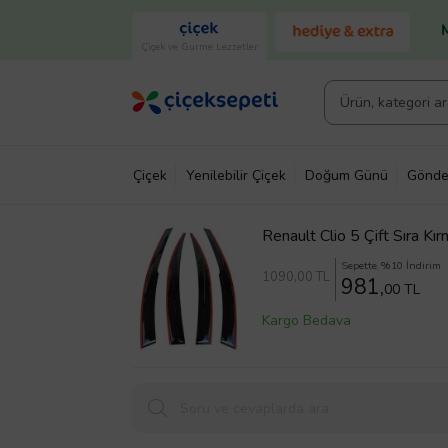
Çiçek ve Gurme Lezzetler
Çiçek
Yenilebilir Çiçek
Doğum Günü
Gönde
Renault Clio 5 Çift Sıra K
Sepette %10 İndirim
1090
,00 TL
981,
00 TL
Kargo Bedava