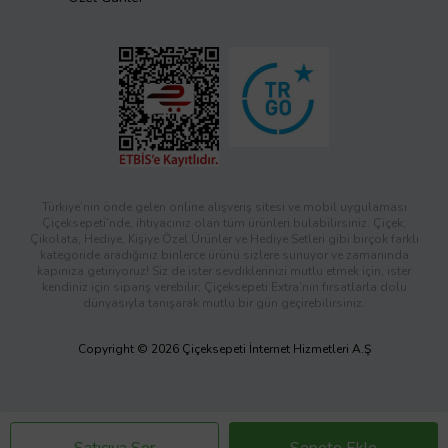
Türkiye’nin önde gelen online alışveriş sitesi ve mobil uygulaması
Çiçeksepeti’nde, ihtiyacınız olan tüm ürünleri bulabilirsiniz. Çiçek,
Çikolata, Hediye, Kişiye Özel Ürünler ve Hediye Setleri gibi birçok farklı
kategoride aradığınız binlerce ürünü sizlere sunuyor ve zamanında
kapınıza getiriyoruz! Siz de ister sevdiklerinizi mutlu etmek için, ister
kendiniz için sipariş verebilir; Çiçeksepeti Extra’nın fırsatlarla dolu
dünyasıyla tanışarak mutlu bir gün geçirebilirsiniz.
Copyright © 2026 Çiçeksepeti İnternet Hizmetleri A.Ş