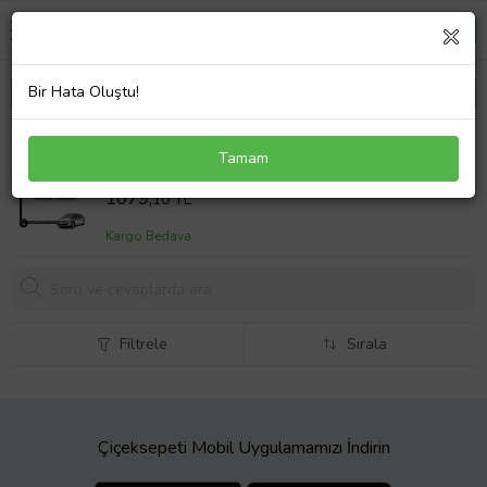
Bir Hata Oluştu!
RENAULT MEGANE 2 SEDAN 2004-2009 KİNGLY
Tamam
BAGAJ HAVUZU
Sepet Fiyatı
1079,
10 TL
Kargo Bedava
Filtrele
Sırala
Çiçeksepeti Mobil Uygulamamızı İndirin