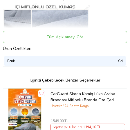
Tüm Açıklamayı Gör
Ürün Özellikleri
Renk
Gri
İlginizi Çekebilecek Benzer Seçenekler
CarGuard Skoda Kamiq Lüks Araba
SU GEÇİRMEZ
Su geçirmeyen ancak nefes alabilen özel nano teknolojiyle üretilen
Brandası Miflonlu Branda Oto Çadır
kumaştan imal edilir.
Örtü
Ücretsiz / 24 Saatte Kargo
-40 ile +60 derece arasında sorunsuz kullanılabilir.
Çetin doğa koşullarına kolay teslim olmaz, uzun ömürlüdür.
1549
,00 TL
Sepette %10 İndirim
1394
,10 TL