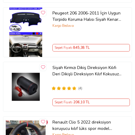
Peugeot 206 2006-2011 İçin Uygun
Torpido Koruma Halısı Siyah Kenar
Renk Mavi
Kargo Bedava
Sepet Fiyatı
845
,38 TL
Siyah Kırmızı Dikiş Direksiyon Kılıfı
Deri Dikişli Direksiyon Kılıf Kokusuz
Kılıf
(4)
Sepet Fiyatı
206
,10 TL
Renault Clio 5 2022 direksiyon
koruyucu kılıf lüks spor model
karbon deri
Kargo Bedava