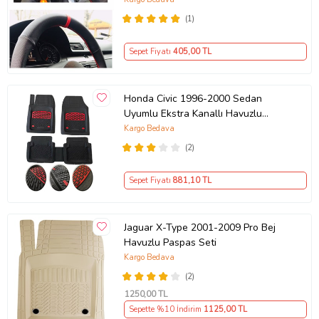
(1)
Sepet Fiyatı
405
,00 TL
Honda Civic 1996-2000 Sedan
Uyumlu Ekstra Kanallı Havuzlu
Paspas Seti Krom Kırmızı 4D
Kargo Bedava
(2)
Sepet Fiyatı
881
,10 TL
Jaguar X-Type 2001-2009 Pro Bej
Havuzlu Paspas Seti
Kargo Bedava
(2)
1250
,00 TL
Sepette %10 İndirim
1125
,00 TL