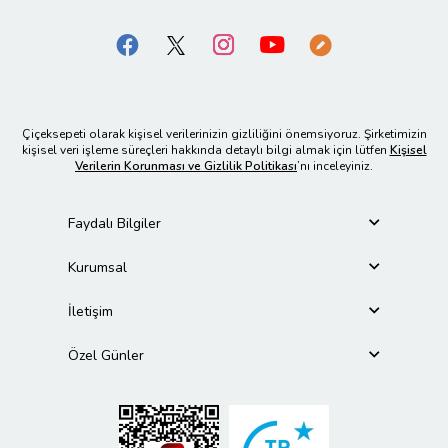
Çiçeksepeti olarak kişisel verilerinizin gizliliğini önemsiyoruz. Şirketimizin
kişisel veri işleme süreçleri hakkında detaylı bilgi almak için lütfen
Kişisel
Verilerin Korunması ve Gizlilik Politikası
’nı inceleyiniz.
Faydalı Bilgiler
Kurumsal
İletişim
Özel Günler