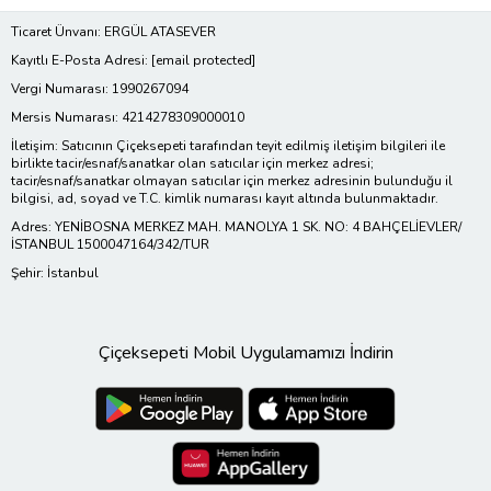
Ticaret Ünvanı: ERGÜL ATASEVER
Kayıtlı E-Posta Adresi:
[email protected]
Vergi Numarası: 1990267094
Mersis Numarası: 4214278309000010
İletişim: Satıcının Çiçeksepeti tarafından teyit edilmiş iletişim bilgileri ile
birlikte tacir/esnaf/sanatkar olan satıcılar için merkez adresi;
tacir/esnaf/sanatkar olmayan satıcılar için merkez adresinin bulunduğu il
bilgisi, ad, soyad ve T.C. kimlik numarası kayıt altında bulunmaktadır.
Adres: YENİBOSNA MERKEZ MAH. MANOLYA 1 SK. NO: 4 BAHÇELİEVLER/
İSTANBUL 1500047164/342/TUR
Şehir: İstanbul
Çiçeksepeti Mobil Uygulamamızı İndirin