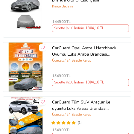
Branda Oto Örtüsü Çadır
Kargo Bedava
1449
,00 TL
Sepette %10 İndirim
1304
,10 TL
CarGuard Opel Astra J Hatchback
Uyumlu Lüks Araba Brandası
Miflonlu Branda Oto Çadır Örtü
Ücretsiz / 24 Saatte Kargo
1549
,00 TL
Sepette %10 İndirim
1394
,10 TL
CarGuard Tüm SUV Araçlar ile
uyumlu Lüks Araba Brandası
Miflonlu Branda Oto Çadır Örtü
Ücretsiz / 24 Saatte Kargo
(1)
1549
,00 TL