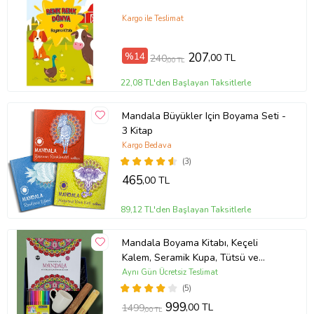
Kargo ile Teslimat
%14
207
,00 TL
240
,00 TL
22,08 TL'den Başlayan Taksitlerle
Mandala Büyükler Için Boyama Seti -
3 Kitap
Kargo Bedava
(3)
465
,00 TL
89,12 TL'den Başlayan Taksitlerle
Mandala Boyama Kitabı, Keçeli
Kalem, Seramik Kupa, Tütsü ve
Tütsü Kayığı, Hediye Kutusu
Aynı Gün Ücretsiz Teslimat
(5)
999
,00 TL
1499
,00 TL