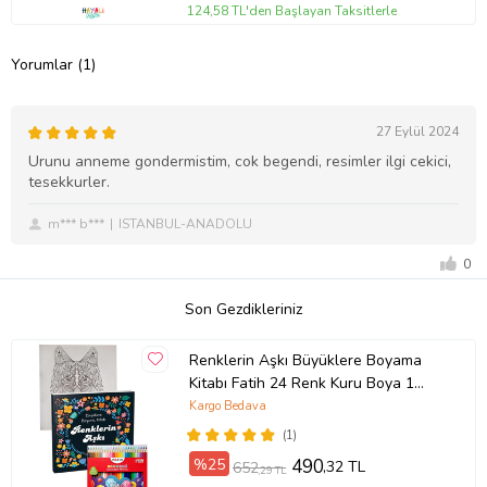
124,58 TL'den Başlayan Taksitlerle
Yorumlar (1)
27 Eylül 2024
Urunu anneme gondermistim, cok begendi, resimler ilgi cekici,
tesekkurler.
m*** b***
ISTANBUL-ANADOLU
0
Son Gezdikleriniz
Renklerin Aşkı Büyüklere Boyama
Kitabı Fatih 24 Renk Kuru Boya 1
Adet Ema Boyama Kitabı Büyükler
Kargo Bedava
İçin Mandala Yaratıcı Boyama
(1)
%25
490
,32 TL
652
,29 TL