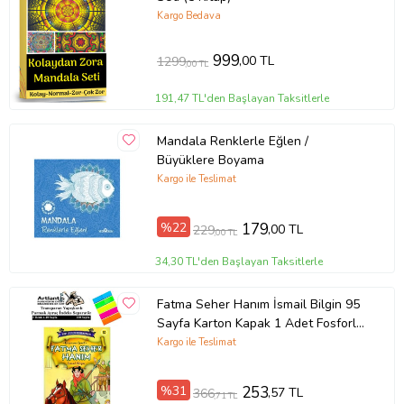
Kargo Bedava
999
,00 TL
1299
,00 TL
191,47 TL'den Başlayan Taksitlerle
Mandala Renklerle Eğlen /
Büyüklere Boyama
Kargo ile Teslimat
%22
179
,00 TL
229
,00 TL
34,30 TL'den Başlayan Taksitlerle
Fatma Seher Hanım İsmail Bilgin 95
Sayfa Karton Kapak 1 Adet Fosforlu
Transparan Kitap Ayraç 1 Paket
Kargo ile Teslimat
(Siyah)
%31
253
,57 TL
366
,71 TL