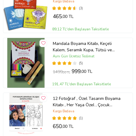
Kargo Bedava
(3)
465
,00 TL
89,12 TL'den Başlayan Taksitlerle
Mandala Boyama Kitabı, Keçeli
Kalem, Seramik Kupa, Tütsü ve
Tütsü Kayığı, Hediye Kutusu
Aynı Gün Ücretsiz Teslimat
(5)
999
,00 TL
1499
,00 TL
191,47 TL'den Başlayan Taksitlerle
12 Fotoğraf , Özel Tasarım Boyama
Kitabı , Her Yaşa Özel , Çocuk
Gelişimi , Doğum Günü , Sevgiliye ,
Kargo Bedava
Hediye
(1)
650
,00 TL