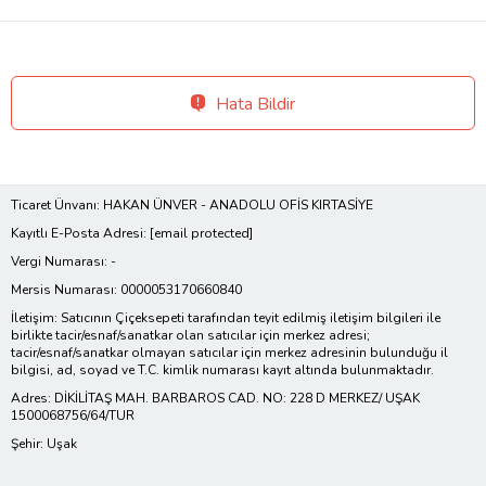
Hata Bildir
Ticaret Ünvanı: HAKAN ÜNVER - ANADOLU OFİS KIRTASİYE
Kayıtlı E-Posta Adresi:
[email protected]
Vergi Numarası: -
Mersis Numarası: 0000053170660840
İletişim: Satıcının Çiçeksepeti tarafından teyit edilmiş iletişim bilgileri ile
birlikte tacir/esnaf/sanatkar olan satıcılar için merkez adresi;
tacir/esnaf/sanatkar olmayan satıcılar için merkez adresinin bulunduğu il
bilgisi, ad, soyad ve T.C. kimlik numarası kayıt altında bulunmaktadır.
Adres: DİKİLİTAŞ MAH. BARBAROS CAD. NO: 228 D MERKEZ/ UŞAK
1500068756/64/TUR
Şehir: Uşak