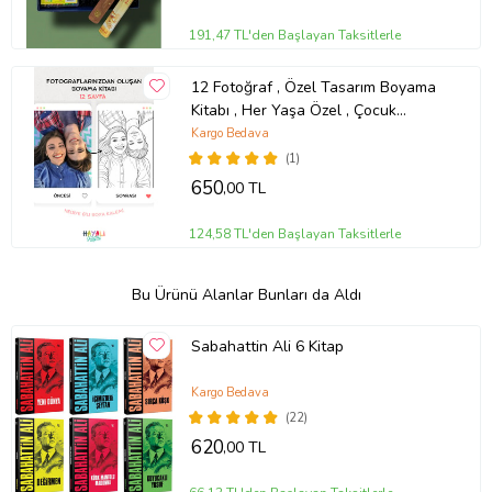
191,47 TL'den Başlayan Taksitlerle
12 Fotoğraf , Özel Tasarım Boyama
Kitabı , Her Yaşa Özel , Çocuk
Gelişimi , Doğum Günü , Sevgiliye ,
Kargo Bedava
Hediye
(1)
650
,00 TL
124,58 TL'den Başlayan Taksitlerle
Bu Ürünü Alanlar Bunları da Aldı
Sabahattin Ali 6 Kitap
Kargo Bedava
(22)
620
,00 TL