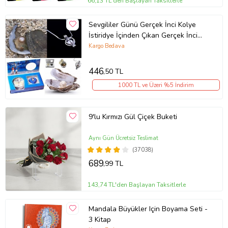
66,13 TL'den Başlayan Taksitlerle
Sevgililer Günü Gerçek İnci Kolye
İstiridye İçinden Çıkan Gerçek İnci
Kolye Set Sevgiliye Şık Hediye
Kargo Bedava
446
,50 TL
1000 TL ve Üzeri %5 İndirim
9'lu Kırmızı Gül Çiçek Buketi
Aynı Gün Ücretsiz Teslimat
(37038)
689
,99 TL
143,74 TL'den Başlayan Taksitlerle
Mandala Büyükler Için Boyama Seti -
3 Kitap