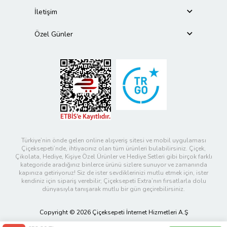
İletişim
Özel Günler
Türkiye’nin önde gelen online alışveriş sitesi ve mobil uygulaması
Çiçeksepeti’nde, ihtiyacınız olan tüm ürünleri bulabilirsiniz. Çiçek,
Çikolata, Hediye, Kişiye Özel Ürünler ve Hediye Setleri gibi birçok farklı
kategoride aradığınız binlerce ürünü sizlere sunuyor ve zamanında
kapınıza getiriyoruz! Siz de ister sevdiklerinizi mutlu etmek için, ister
kendiniz için sipariş verebilir; Çiçeksepeti Extra’nın fırsatlarla dolu
dünyasıyla tanışarak mutlu bir gün geçirebilirsiniz.
Copyright © 2026 Çiçeksepeti İnternet Hizmetleri A.Ş