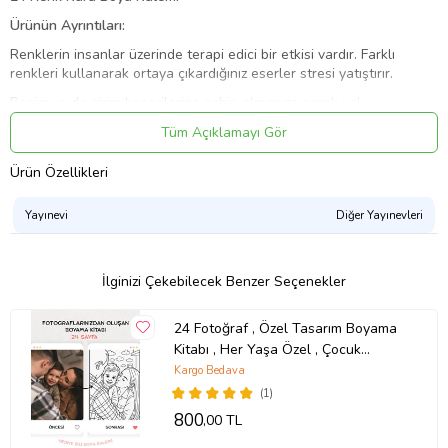
Ürünün Ayrıntıları:
Renklerin insanlar üzerinde terapi edici bir etkisi vardır. Farklı
renkleri kullanarak ortaya çıkardığınız eserler stresi yatıştırır.
Resim ya da çizim becerilerine sahip olmanıza gerek yok.
Unutmayın, amatör sanatçılar bile büyüleyici eserler ortaya
Tüm Açıklamayı Gör
çıkarabilir…
Teslimat Bilgilendirmesi
Ürün Özellikleri
Ürün Açıklaması ve Görselleri
Yayınevi
Diğer Yayınevleri
İlgilendiğiniz ürünün açıklamasını dikkatlice okuyunuz. Ürün ile ilgili
birçok bilgi bu bölümde paylaşılmıştır. Tereddütte kaldığınız
durumlarda her zaman bizimle iletişime geçebilirsiniz. Memnuniyetle
İlginizi Çekebilecek Benzer Seçenekler
sizlere yardımcı olacağız.
Kargo Süreci
24 Fotoğraf , Özel Tasarım Boyama
Siparişiniz kargoya çıktığında size sisteme kayıt olduğunuz mail
Kitabı , Her Yaşa Özel , Çocuk
adresi ve telefon numaranız üzerinden bilgilendirme sağlamaktayız.
Gelişimi , Doğum Günü , Sevgiliye ,
Kargo Bedava
Kargo takip butonundan kargonuzun hangi aşamada olduğunu
Hediye
(1)
takip edebilirsiniz.
800
,00 TL
Teslimat Süreci