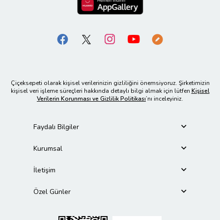
Çiçeksepeti olarak kişisel verilerinizin gizliliğini önemsiyoruz. Şirketimizin
kişisel veri işleme süreçleri hakkında detaylı bilgi almak için lütfen
Kişisel
Verilerin Korunması ve Gizlilik Politikası
’nı inceleyiniz.
Faydalı Bilgiler
Kurumsal
İletişim
Özel Günler