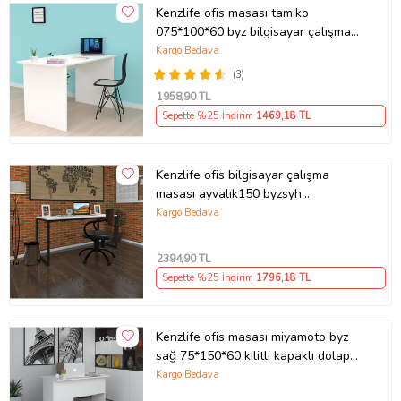
Kenzlife ofis masası tamiko
075*100*60 byz bilgisayar çalışma
büro (Karışık)
Kargo Bedava
(3)
1958
,90 TL
Sepette %25 İndirim
1469
,18 TL
Kenzlife ofis bilgisayar çalışma
masası ayvalık150 byzsyh
75*150*60 metal ayaklı masa
Kargo Bedava
(Beyaz)
2394
,90 TL
Sepette %25 İndirim
1796
,18 TL
Kenzlife ofis masası miyamoto byz
sağ 75*150*60 kilitli kapaklı dolap
bilgisayar çalışma masası (Karışık)
Kargo Bedava