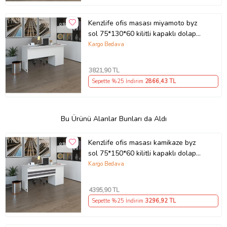
Kenzlife ofis masası miyamoto byz
sol 75*130*60 kilitli kapaklı dolap
bilgisayar çalışma masası (Karışık)
Kargo Bedava
3821
,90 TL
Sepette %25 İndirim
2866
,43 TL
Bu Ürünü Alanlar Bunları da Aldı
Kenzlife ofis masası kamikaze byz
sol 75*150*60 kilitli kapaklı dolap
şeritli bilgisayar çalışma masası
Kargo Bedava
(Karışık)
4395
,90 TL
Sepette %25 İndirim
3296
,92 TL