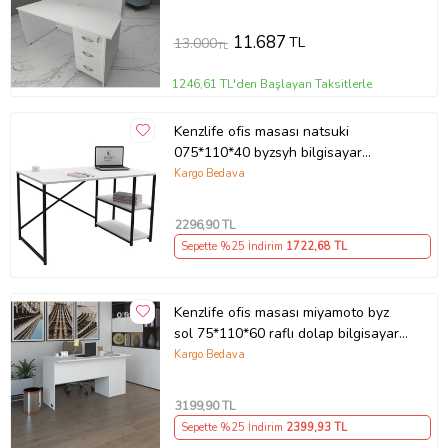
11.687
TL
13.000
TL
1246,61 TL'den Başlayan Taksitlerle
Kenzlife ofis masası natsuki
075*110*40 byzsyh bilgisayar
çalışma büro (Karışık)
Kargo Bedava
2296
,90 TL
Sepette %25 İndirim
1722
,68 TL
Kenzlife ofis masası miyamoto byz
sol 75*110*60 raflı dolap bilgisayar
çalışma masası (Karışık)
Kargo Bedava
3199
,90 TL
Sepette %25 İndirim
2399
,93 TL