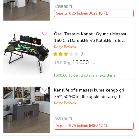
4038
,90 TL
Sepette %25 İndirim
3029
,18 TL
Özel Tasarım Kanatlı Oyuncu Masası
160 Cm Bardaklık Ve Kulaklık Tutucu
Hediye
Kargo Bedava
(1)
15.000
TL
16.000
TL
1600,00 TL'den Başlayan Taksitlerle
Kenzlife ofis masası kuma kengo gri
75*150*60 kilitli kapaklı dolap çiftli
eşkenar bilgisayar çalışma masası
Kargo Bedava
(Karışık)
8653
,90 TL
Sepette %25 İndirim
6490
,42 TL