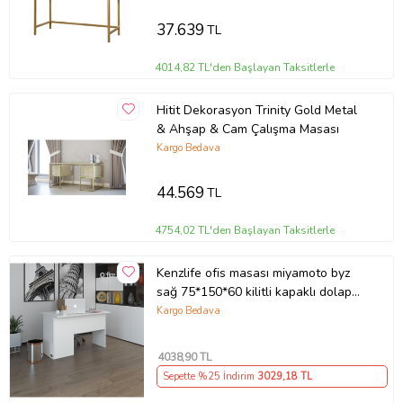
37.639
TL
4014,82 TL'den Başlayan Taksitlerle
Hitit Dekorasyon Trinity Gold Metal
& Ahşap & Cam Çalışma Masası
Kargo Bedava
44.569
TL
4754,02 TL'den Başlayan Taksitlerle
Kenzlife ofis masası miyamoto byz
sağ 75*150*60 kilitli kapaklı dolap
bilgisayar çalışma masası (Karışık)
Kargo Bedava
4038
,90 TL
Sepette %25 İndirim
3029
,18 TL