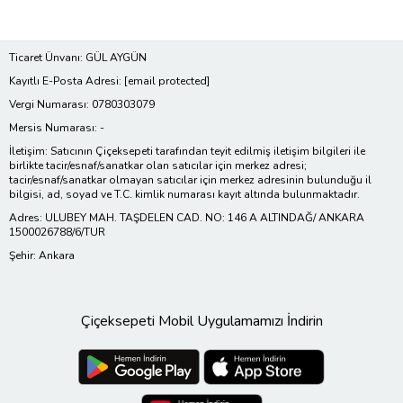
Ticaret Ünvanı: GÜL AYGÜN
Kayıtlı E-Posta Adresi:
[email protected]
Vergi Numarası: 0780303079
Mersis Numarası: -
İletişim: Satıcının Çiçeksepeti tarafından teyit edilmiş iletişim bilgileri ile
birlikte tacir/esnaf/sanatkar olan satıcılar için merkez adresi;
tacir/esnaf/sanatkar olmayan satıcılar için merkez adresinin bulunduğu il
bilgisi, ad, soyad ve T.C. kimlik numarası kayıt altında bulunmaktadır.
Adres: ULUBEY MAH. TAŞDELEN CAD. NO: 146 A ALTINDAĞ/ ANKARA
1500026788/6/TUR
Şehir: Ankara
Çiçeksepeti Mobil Uygulamamızı İndirin