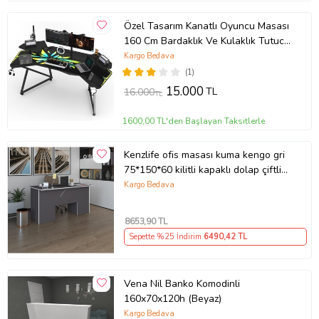
Özel Tasarım Kanatlı Oyuncu Masası
160 Cm Bardaklık Ve Kulaklık Tutucu
Hediye
Kargo Bedava
(1)
15.000
TL
16.000
TL
1600,00 TL'den Başlayan Taksitlerle
Kenzlife ofis masası kuma kengo gri
75*150*60 kilitli kapaklı dolap çiftli
eşkenar bilgisayar çalışma masası
Kargo Bedava
(Karışık)
8653
,90 TL
Sepette %25 İndirim
6490
,42 TL
Vena Nil Banko Komodinli
160x70x120h (Beyaz)
Kargo Bedava