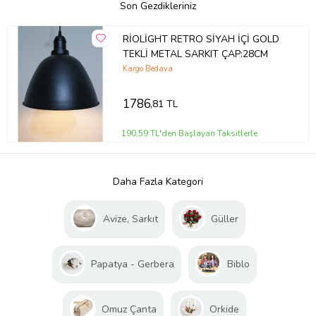
Son Gezdikleriniz
RİOLİGHT RETRO SİYAH İÇİ GOLD
TEKLİ METAL SARKIT ÇAP:28CM
Kargo Bedava
1786
,81 TL
190,59 TL'den Başlayan Taksitlerle
Daha Fazla Kategori
Avize, Sarkıt
Güller
Papatya - Gerbera
Biblo
Omuz Çanta
Orkide