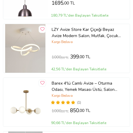
1695
,00 TL
180,79 TL'den Başlayan Taksitlerle
LZY Avize Store Kar Çiçeği Beyaz
Avize Modern Salon, Mutfak, Çocuk
Odası ve Antre Aydınlatma (Siyah)
Kargo Bedava
399
,00 TL
1000
,00 TL
42,56 TL'den Başlayan Taksitlerle
Barex 4'lü Camlı Avize – Oturma
Odası, Yemek Masası Üstü, Salon
Uyumlu Avize (Eskitme Altın)
Kargo Bedava
(1)
850
,00 TL
1000
,00 TL
90,66 TL'den Başlayan Taksitlerle