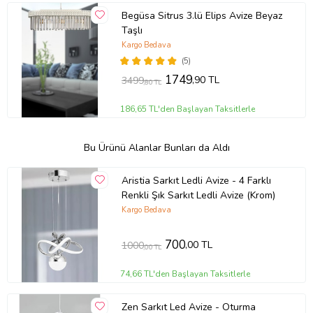
Begüsa Sitrus 3.lü Elips Avize Beyaz
Taşlı
Kargo Bedava
(5)
1749
,90 TL
3499
,80 TL
186,65 TL'den Başlayan Taksitlerle
Bu Ürünü Alanlar Bunları da Aldı
Aristia Sarkıt Ledli Avize - 4 Farklı
Renkli Şık Sarkıt Ledli Avize (Krom)
Kargo Bedava
700
,00 TL
1000
,00 TL
74,66 TL'den Başlayan Taksitlerle
Zen Sarkıt Led Avize - Oturma