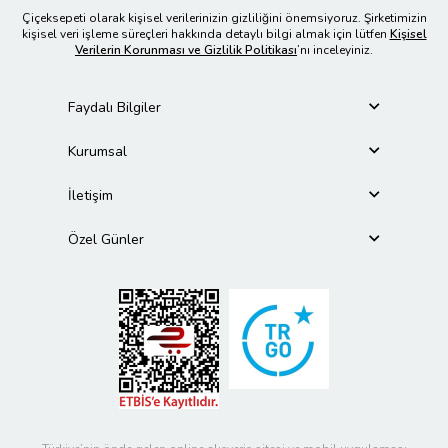
Çiçeksepeti olarak kişisel verilerinizin gizliliğini önemsiyoruz. Şirketimizin
kişisel veri işleme süreçleri hakkında detaylı bilgi almak için lütfen
Kişisel
Verilerin Korunması ve Gizlilik Politikası
’nı inceleyiniz.
Faydalı Bilgiler
Kurumsal
İletişim
Özel Günler