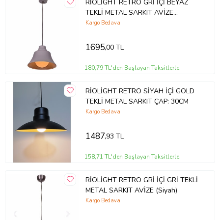
RİOLİGHT RETRO GRİ İÇİ BEYAZ
TEKLİ METAL SARKIT AVİZE
ÇAP:22CM (Siyah)
Kargo Bedava
1695
,00 TL
180,79 TL'den Başlayan Taksitlerle
RİOLİGHT RETRO SİYAH İÇİ GOLD
TEKLİ METAL SARKIT ÇAP: 30CM
Kargo Bedava
1487
,93 TL
158,71 TL'den Başlayan Taksitlerle
RİOLİGHT RETRO GRİ İÇİ GRİ TEKLİ
METAL SARKIT AVİZE (Siyah)
Kargo Bedava