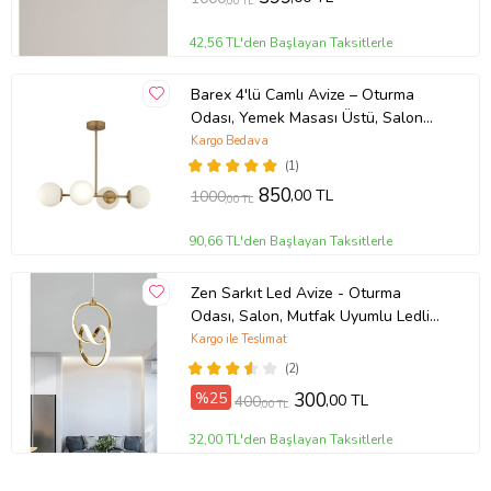
,00 TL
42,56 TL'den Başlayan Taksitlerle
Barex 4'lü Camlı Avize – Oturma
Odası, Yemek Masası Üstü, Salon
Uyumlu Avize (Eskitme Altın)
Kargo Bedava
(1)
850
,00 TL
1000
,00 TL
90,66 TL'den Başlayan Taksitlerle
Zen Sarkıt Led Avize - Oturma
Odası, Salon, Mutfak Uyumlu Ledli
Avize (Gold)
Kargo ile Teslimat
(2)
%25
300
,00 TL
400
,00 TL
32,00 TL'den Başlayan Taksitlerle