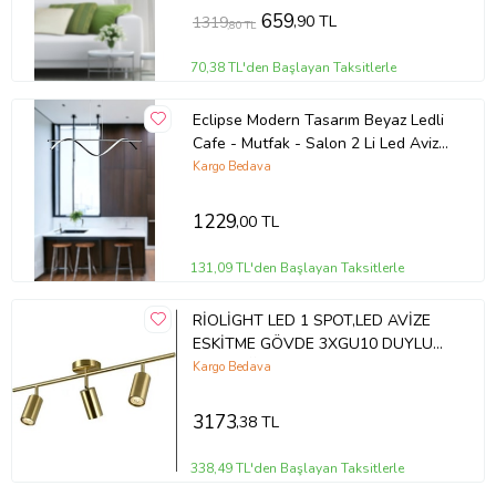
659
,90 TL
1319
,80 TL
70,38 TL'den Başlayan Taksitlerle
Eclipse Modern Tasarım Beyaz Ledli
Cafe - Mutfak - Salon 2 Li Led Avize
(Siyah)
Kargo Bedava
1229
,00 TL
131,09 TL'den Başlayan Taksitlerle
RİOLİGHT LED 1 SPOT,LED AVİZE
ESKİTME GÖVDE 3XGU10 DUYLU
GÜN IŞIĞI 360 DERECE HAREKETLİ
Kargo Bedava
BAŞLIK SPOT (Eskitme Altın)
3173
,38 TL
338,49 TL'den Başlayan Taksitlerle