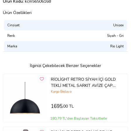
Ürün Kodu:
kcm56506168
Ürün Özellikleri
Cinsiyet
Unisex
Renk
Siyah - Gri
Marka
Rio Light
İlginizi Çekebilecek Benzer Seçenekler
RİOLİGHT RETRO SİYAH İÇİ GOLD
TEKLİ METAL SARKIT AVİZE ÇAP:
30CM
Kargo Bedava
1695
,00 TL
180,79 TL'den Başlayan Taksitlerle