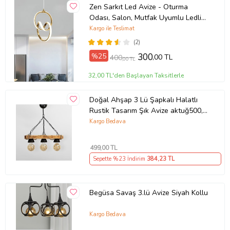
Zen Sarkıt Led Avize - Oturma
Odası, Salon, Mutfak Uyumlu Ledli
Avize (Gold)
Kargo ile Teslimat
(2)
%25
300
,00 TL
400
,00 TL
32,00 TL'den Başlayan Taksitlerle
Doğal Ahşap 3 Lü Şapkalı Halatlı
Rustik Tasarım Şık Avize aktuğ500,
one size
Kargo Bedava
499
,00 TL
Sepette %23 İndirim
384
,23 TL
Begüsa Savaş 3.lü Avize Siyah Kollu
Kargo Bedava