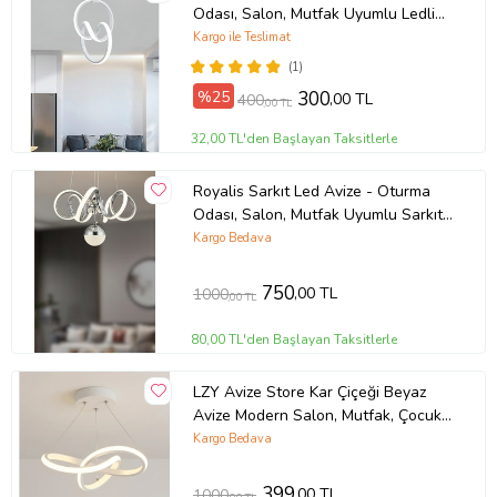
Odası, Salon, Mutfak Uyumlu Ledli
Avize (Beyaz)
Kargo ile Teslimat
(1)
%25
300
,00 TL
400
,00 TL
32,00 TL'den Başlayan Taksitlerle
Royalis Sarkıt Led Avize - Oturma
Odası, Salon, Mutfak Uyumlu Sarkıt
Led Avize (Krom)
Kargo Bedava
750
,00 TL
1000
,00 TL
80,00 TL'den Başlayan Taksitlerle
LZY Avize Store Kar Çiçeği Beyaz
Avize Modern Salon, Mutfak, Çocuk
Odası ve Antre Aydınlatma (Siyah)
Kargo Bedava
399
,00 TL
1000