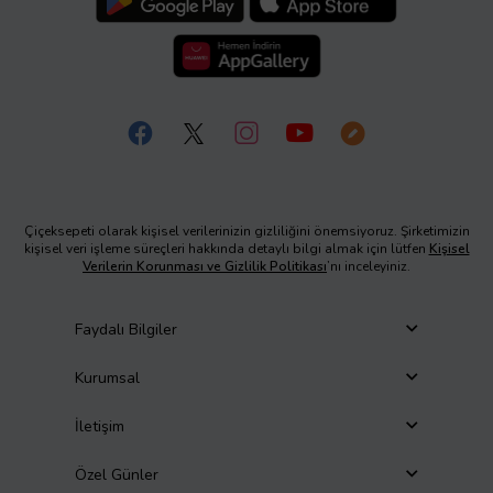
Çiçeksepeti olarak kişisel verilerinizin gizliliğini önemsiyoruz. Şirketimizin
kişisel veri işleme süreçleri hakkında detaylı bilgi almak için lütfen
Kişisel
Verilerin Korunması ve Gizlilik Politikası
’nı inceleyiniz.
Faydalı Bilgiler
Kurumsal
İletişim
Özel Günler