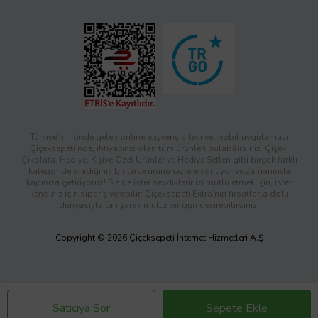
Türkiye’nin önde gelen online alışveriş sitesi ve mobil uygulaması
Çiçeksepeti’nde, ihtiyacınız olan tüm ürünleri bulabilirsiniz. Çiçek,
Çikolata, Hediye, Kişiye Özel Ürünler ve Hediye Setleri gibi birçok farklı
kategoride aradığınız binlerce ürünü sizlere sunuyor ve zamanında
kapınıza getiriyoruz! Siz de ister sevdiklerinizi mutlu etmek için, ister
kendiniz için sipariş verebilir; Çiçeksepeti Extra’nın fırsatlarla dolu
dünyasıyla tanışarak mutlu bir gün geçirebilirsiniz.
Copyright © 2026 Çiçeksepeti İnternet Hizmetleri A.Ş
Satıcıya Sor
Sepete Ekle