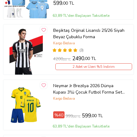
599
,00 TL
63,89 TL'den Başlayan Taksitlerle
Beşiktaş Orijinal Lisanslı 25/26 Siyah
Beyaz Çubuklu Forma
Kargo Bedava
(3)
2490
,00 TL
4200
,00 TL
2 Adet ve Üzeri %5 İndirim
Neymar Jr Brezilya 2026 Dünya
Kupası 3'lü Çocuk Futbol Forma Seti
( Forma,şort ve çorap )
Kargo Bedava
%40
599
,00 TL
999
,00 TL
63,89 TL'den Başlayan Taksitlerle