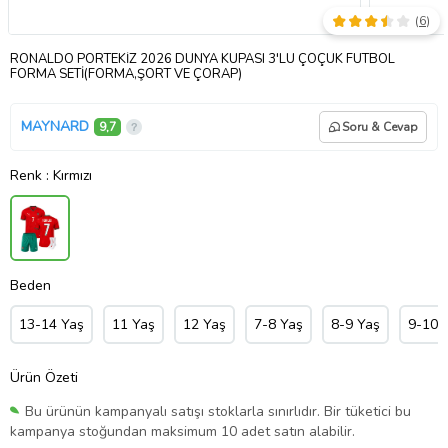
(
6
)
RONALDO PORTEKİZ 2026 DÜNYA KUPASI 3'LÜ ÇOÇUK FUTBOL
FORMA SETİ(FORMA,ŞORT VE ÇORAP)
MAYNARD
9,7
Soru & Cevap
Renk
: Kırmızı
Beden
13-14 Yaş
11 Yaş
12 Yaş
7-8 Yaş
8-9 Yaş
9-10 
Ürün Özeti
Bu ürünün kampanyalı satışı stoklarla sınırlıdır. Bir tüketici bu
kampanya stoğundan maksimum 10 adet satın alabilir.