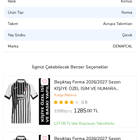
Renk
Kırmızı
Ürün Tipi
Forma
Takım
Avrupa Takımları
Yaş Grubu
Çocuk
Marka
DENAPCAL
İlginizi Çekebilecek Benzer Seçenekler
Beşiktaş Forma 2026/2027 Sezon
KİŞİYE ÖZEL İSİM VE NUMARA
BASKILI Yetişkin Futbol Forması SS5
Kargo Bedava
(Siyah - Beyaz)
(13)
1285
,00 TL
1500
,00 TL
137,06 TL'den Başlayan Taksitlerle
Beşiktaş Forma 2026/2027 Sezon