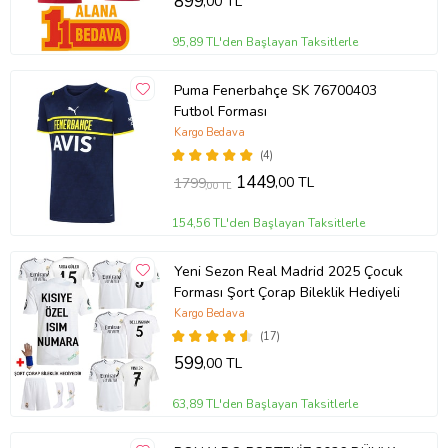
899
,00 TL
95,89 TL'den Başlayan Taksitlerle
Puma Fenerbahçe SK 76700403
Futbol Forması
Kargo Bedava
(4)
1449
,00 TL
1799
,00 TL
154,56 TL'den Başlayan Taksitlerle
Yeni Sezon Real Madrid 2025 Çocuk
Forması Şort Çorap Bileklik Hediyeli
Kargo Bedava
(17)
599
,00 TL
63,89 TL'den Başlayan Taksitlerle