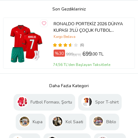
Son Gezdikleriniz
RONALDO PORTEKİZ 2026 DÜNYA
KUPASI 3'LÜ ÇOÇUK FUTBOL
FORMA SETİ(FORMA,ŞORT VE
Kargo Bedava
ÇORAP)
(6)
%30
699
,00 TL
999
,00 TL
74,56 TL'den Başlayan Taksitlerle
Daha Fazla Kategori
Futbol Forması, Şortu
Spor T-shirt
Kupa
Kol Saati
Biblo