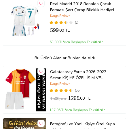
Real Madrid 2018 Ronaldo Çocuk
Forması Şort Çorap Bileklik Hediyeli
(Beyaz)
Kargo Bedava
(2)
599
,00 TL
63,89 TL'den Başlayan Taksitlerle
Bu Ürünü Alanlar Bunları da Aldı
Galatasaray Forma 2026-2027
Sezon KİŞİYE ÖZEL İSİM VE
NUMARA BASKILI Çocuk Futbol
Kargo Bedava
Forması pp46
(55)
1285
,00 TL
1500
,00 TL
137,06 TL'den Başlayan Taksitlerle
Fotoğraflı ve Yazılı Kişiye Özel Kupa