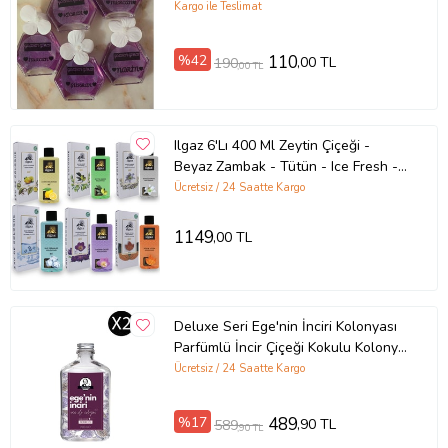
Kargo ile Teslimat
%42
110
,00 TL
190
,00 TL
Ilgaz 6'Lı 400 Ml Zeytin Çiçeği -
Beyaz Zambak - Tütün - Ice Fresh -
Safran - Limon Kolonyası Seti
Ücretsiz / 24 Saatte Kargo
1149
,00 TL
Deluxe Seri Ege'nin İnciri Kolonyası
Parfümlü İncir Çiçeği Kokulu Kolonya
200 ml x 2 Cam Şişe
Ücretsiz / 24 Saatte Kargo
%17
489
,90 TL
589
,90 TL