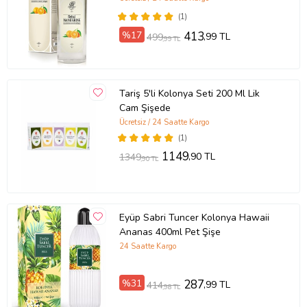
(1)
%17
413
,99 TL
499
,99 TL
Tariş 5'li Kolonya Seti 200 Ml Lik
Cam Şişede
Ücretsiz / 24 Saatte Kargo
(1)
1149
,90 TL
1349
,90 TL
Eyüp Sabri Tuncer Kolonya Hawaii
Ananas 400ml Pet Şişe
24 Saatte Kargo
%31
287
,99 TL
414
,98 TL