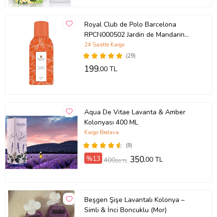
Royal Club de Polo Barcelona
RPCN000502 Jardin de Mandarin
Sprey Kolonya 150 ml EDC
24 Saatte Kargo
(29)
199
,00 TL
Aqua De Vitae Lavanta & Amber
Kolonyası 400 ML
Kargo Bedava
(9)
%13
350
,00 TL
400
,00 TL
Beşgen Şişe Lavantalı Kolonya –
Simli & İnci Boncuklu (Mor)