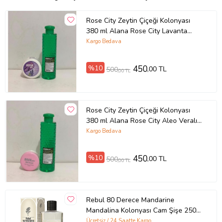
Rose City Zeytin Çiçeği Kolonyası
380 ml Alana Rose City Lavanta
Kremi 85 ml Hediye
Kargo Bedava
%10
450
,00 TL
500
,00 TL
Rose City Zeytin Çiçeği Kolonyası
380 ml Alana Rose City Aleo Veralı
Kremi 85 ml Hediye
Kargo Bedava
%10
450
,00 TL
500
,00 TL
Rebul 80 Derece Mandarine
Mandalina Kolonyası Cam Şişe 250
ML
Ücretsiz / 24 Saatte Kargo