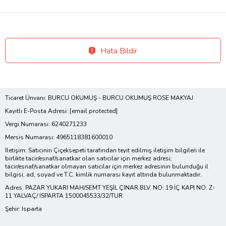
Hata Bildir
Ticaret Ünvanı: BURCU OKUMUŞ - BURCU OKUMUŞ ROSE MAKYAJ
Kayıtlı E-Posta Adresi:
[email protected]
Vergi Numarası: 6240271233
Mersis Numarası: 4965118381600010
İletişim: Satıcının Çiçeksepeti tarafından teyit edilmiş iletişim bilgileri ile
birlikte tacir/esnaf/sanatkar olan satıcılar için merkez adresi;
tacir/esnaf/sanatkar olmayan satıcılar için merkez adresinin bulunduğu il
bilgisi, ad, soyad ve T.C. kimlik numarası kayıt altında bulunmaktadır.
Adres: PAZAR YUKARI MAH/SEMT YEŞİL ÇINAR BLV. NO: 19 İÇ KAPI NO: Z-
11 YALVAÇ/ ISPARTA 1500045533/32/TUR
Şehir: Isparta