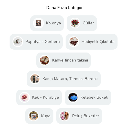
Daha Fazla Kategori
Kolonya
Güller
Papatya - Gerbera
Hediyelik Çikolata
Kahve fincan takımı
Kamp Matara, Termos, Bardak
Kek - Kurabiye
Kelebek Buketi
Kupa
Peluş Buketler