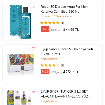
Rebul 80 Derece Aqua For Men
Kolonya Cam Şişe 250 ML
Ücretsiz / 24 Saatte Kargo
(1)
%25
374
,99 TL
499
,99 TL
Eyüp Sabri Tuncer 5'li Kolonya Seti
16 ml - Set 1
Kargo Bedava
(4)
%18
425
,92 TL
520
,88 TL
EYÜP SABRİ TUNCER 3 LÜ SET
ALAÇATI LAVANTA+EL VE YÜZ
HAVLUSU 30X50 CM
Kargo Bedava