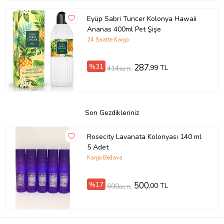
Eyüp Sabri Tuncer Kolonya Hawaii
Ananas 400ml Pet Şişe
24 Saatte Kargo
%31
287
,99 TL
414
,98 TL
Son Gezdikleriniz
Rosecity Lavanata Kolonyası 140 ml
5 Adet
Kargo Bedava
%17
500
,00 TL
600
,00 TL