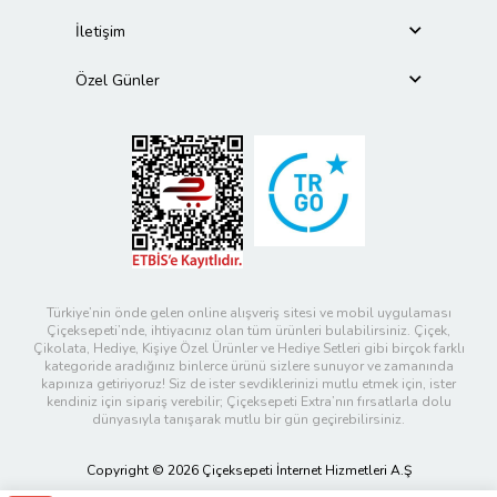
İletişim
Özel Günler
Türkiye’nin önde gelen online alışveriş sitesi ve mobil uygulaması
Çiçeksepeti’nde, ihtiyacınız olan tüm ürünleri bulabilirsiniz. Çiçek,
Çikolata, Hediye, Kişiye Özel Ürünler ve Hediye Setleri gibi birçok farklı
kategoride aradığınız binlerce ürünü sizlere sunuyor ve zamanında
kapınıza getiriyoruz! Siz de ister sevdiklerinizi mutlu etmek için, ister
kendiniz için sipariş verebilir; Çiçeksepeti Extra’nın fırsatlarla dolu
dünyasıyla tanışarak mutlu bir gün geçirebilirsiniz.
Copyright © 2026 Çiçeksepeti İnternet Hizmetleri A.Ş