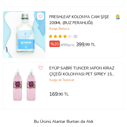
FRESHLEAF KOLONYA CAM ŞİŞE
200ML (BUZ FERAHLIĞI)
Kargo Bedava
(1)
%20
399
,99 TL
499
,99 TL
EYÜP SABRİ TUNCER JAPON KİRAZ
ÇİÇEĞİ KOLONYASI PET SPREY 150
ML -2'Lİ-
Kargo ile Teslimat
169
,90 TL
Bu Ürünü Alanlar Bunları da Aldı