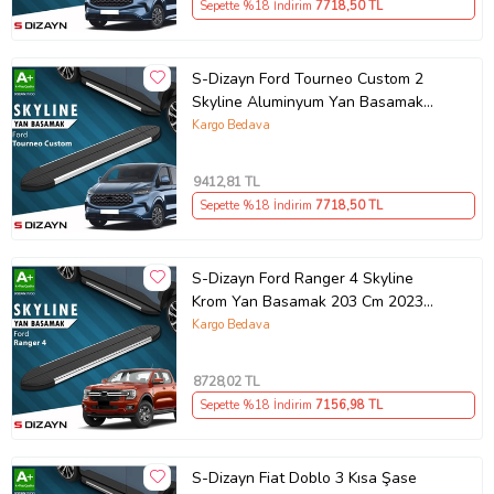
Sepette %18 İndirim
7718
,50 TL
Ürün Kodu:
kcm47838534
S-Dizayn Ford Tourneo Custom 2
Skyline Aluminyum Yan Basamak
223 Cm 2023 Üzeri A+ Kalite
Kargo Bedava
9412
,81 TL
Sepette %18 İndirim
7718
,50 TL
S-Dizayn Ford Ranger 4 Skyline
Krom Yan Basamak 203 Cm 2023
Üzeri A+ Kalite
Kargo Bedava
8728
,02 TL
Sepette %18 İndirim
7156
,98 TL
S-Dizayn Fiat Doblo 3 Kısa Şase