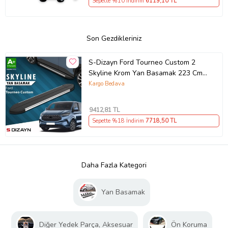
Sepette %10 İndirim
6119
,10 TL
Son Gezdikleriniz
S-Dizayn Ford Tourneo Custom 2
Skyline Krom Yan Basamak 223 Cm
2023 Üzeri A+ Kalite
Kargo Bedava
9412
,81 TL
Sepette %18 İndirim
7718
,50 TL
Daha Fazla Kategori
Yan Basamak
Diğer Yedek Parça, Aksesuar
Ön Koruma