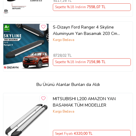
9217
,16 TL
Sepette %18 İndirim
7558
,07 TL
S-Dizayn Ford Ranger 4 Skyline
Aluminyum Yan Basamak 203 Cm
2023 Üzeri A+ Kalite
Kargo Bedava
8728
,02 TL
Sepette %18 İndirim
7156
,98 TL
Bu Ürünü Alanlar Bunları da Aldı
MITSUBISHI L200 AMAZON YAN
BASAMAK TÜM MODELLER
Kargo Bedava
Sepet Fiyatı
4320
,00 TL