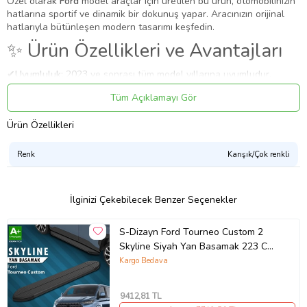
Özel olarak
Ford
model araçlar için üretilen bu ürün, otomobilinizin
hatlarına sportif ve dinamik bir dokunuş yapar. Aracınızın orijinal
hatlarıyla bütünleşen modern tasarımı keşfedin.
✨ Ürün Özellikleri ve Avantajları
✔
Uyumluluk:
2023 ve sonrası tüm model yıllarına uyumludur.
⚠️
Aracın üretim yapısı ve paket farklılık (Makyajlı/Makyajsız)
Tüm Açıklamayı Gör
nedeniyle sipariş öncesi teyit almanızı öneririz.
✔
Malzeme:
Esnek, kırılmaya karşı dirençli 1. sınıf ABS plastik.
Ürün Özellikleri
✔
Görünüm:
Krom. Boya gerektirmez, montaja hazırdır.
Uygulama
Renk
Karışık/Çok renkli
Aracınızın ölçülerine uygundur. Montaj işlemi el yatkınlığı
gerektirebilir.
Paket İçeriği
İlginizi Çekebilecek Benzer Seçenekler
S-Dizayn Ford Tourneo Custom 2 Skyline Krom Yan Basamak 223
Cm 2023 Üzeri A+ Kalite
S-Dizayn Ford Tourneo Custom 2
Skyline Siyah Yan Basamak 223 Cm
Güvenli Teslimat
2023 Üzeri A+ Kalite
Kargo Bedava
Siparişleriniz darbe emici özel ambalajlarla, kargoda zarar
görmeyecek şekilde paketlenerek tarafınıza ulaştırılır. %100
Müşteri memnuniyeti garantisiyle.
9412
,81 TL