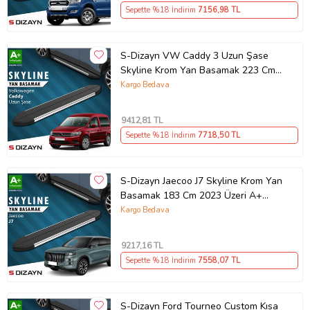
Sepette %18 İndirim
7156
,98 TL
S-Dizayn VW Caddy 3 Uzun Şase
Skyline Krom Yan Basamak 223 Cm
2004-2020 A+ Kalite
Kargo Bedava
9412
,81 TL
Sepette %18 İndirim
7718
,50 TL
S-Dizayn Jaecoo J7 Skyline Krom Yan
Basamak 183 Cm 2023 Üzeri A+
Kalite
Kargo Bedava
9217
,16 TL
Sepette %18 İndirim
7558
,07 TL
S-Dizayn Ford Tourneo Custom Kısa