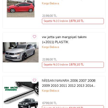
2020)
Kargo Bedava
2199
,00 TL
Sepette %10 İndirim
1979
,10 TL
vw jetta yan marşpiyel takımı
(+2011) PLASTİK
Kargo Bedava
2199
,00 TL
Sepette %10 İndirim
1979
,10 TL
NİSSAN NAVARA 2006 2007 2008
2009 2010 2011 2012 2013 2014
2015 Araca Özel Yan Basamak
Kargo Bedava
6799
,00 TL