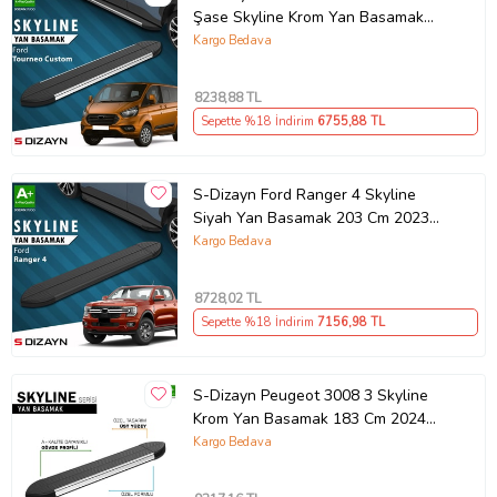
Şase Skyline Krom Yan Basamak
203 Cm 2012-2023 A+ Kalite
Kargo Bedava
8238
,88 TL
Sepette %18 İndirim
6755
,88 TL
S-Dizayn Ford Ranger 4 Skyline
Siyah Yan Basamak 203 Cm 2023
Üzeri A+ Kalite
Kargo Bedava
8728
,02 TL
Sepette %18 İndirim
7156
,98 TL
S-Dizayn Peugeot 3008 3 Skyline
Krom Yan Basamak 183 Cm 2024
Üzeri A+ Kalite
Kargo Bedava