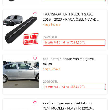
TRANSPORTER T6 UZUN ŞASE
2015 - 2023 ARACA ÖZEL NEVADA
SİYAH YAN BASAMAK
Kargo Bedava
7999
,00 TL
Sepette %10 İndirim
7199
,10 TL
opel astra h sedan yan marşpiyel
takımı
Kargo Bedava
2099
,00 TL
Sepette %10 İndirim
1889
,10 TL
seat leon yan marşpiyel takımı (
YENİ MODEL) - PLASTİK (2013-