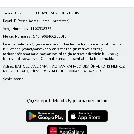
Ticaret Ünvanı: ÖZGÜL AYDEMİR - DRS TUNING
Kayıtlı E-Posta Adresi:
[email protected]
Vergi Numarası: 1100538387
Mersis Numarası: 5464908466200015
İletişim: Satıcının Çiçeksepeti tarafından teyit edilmiş iletişim bilgileri ile
birlikte tacir/esnaf/sanatkar olan satıcılar için merkez adresi;
tacir/esnaf/sanatkar olmayan satıcılar için merkez adresinin bulunduğu il
bilgisi, ad, soyad ve T.C. kimlik numarası kayıt altında bulunmaktadır.
Adres: BAHÇELİEVLER MAH. ADNAN KAHVECİ BLV. ÜNVERDI IŞ MERKEZI
NO: 73 B BAHÇELİEVLER/ İSTANBUL 1500047164/342/TUR
Şehir: İstanbul
Çiçeksepeti Mobil Uygulamamızı İndirin