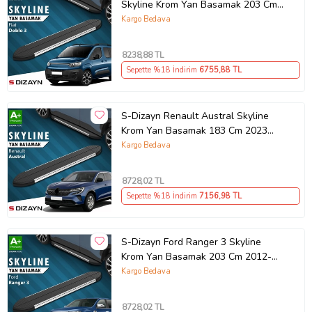
Skyline Krom Yan Basamak 203 Cm
2023 Üzeri A+ Kalite
Kargo Bedava
8238
,88 TL
Sepette %18 İndirim
6755
,88 TL
S-Dizayn Renault Austral Skyline
Krom Yan Basamak 183 Cm 2023
Üzeri A+ Kalite
Kargo Bedava
8728
,02 TL
Sepette %18 İndirim
7156
,98 TL
S-Dizayn Ford Ranger 3 Skyline
Krom Yan Basamak 203 Cm 2012-
2022 A+ Kalite
Kargo Bedava
8728
,02 TL