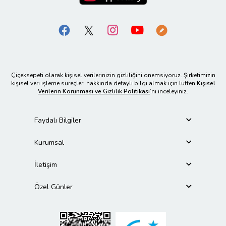
Çiçeksepeti olarak kişisel verilerinizin gizliliğini önemsiyoruz. Şirketimizin
kişisel veri işleme süreçleri hakkında detaylı bilgi almak için lütfen
Kişisel
Verilerin Korunması ve Gizlilik Politikası
’nı inceleyiniz.
Faydalı Bilgiler
Kurumsal
İletişim
Özel Günler