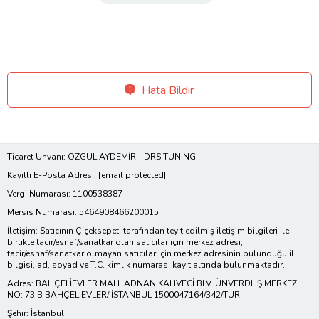
Hata Bildir
Ticaret Ünvanı: ÖZGÜL AYDEMİR - DRS TUNING
Kayıtlı E-Posta Adresi:
[email protected]
Vergi Numarası: 1100538387
Mersis Numarası: 5464908466200015
İletişim: Satıcının Çiçeksepeti tarafından teyit edilmiş iletişim bilgileri ile
birlikte tacir/esnaf/sanatkar olan satıcılar için merkez adresi;
tacir/esnaf/sanatkar olmayan satıcılar için merkez adresinin bulunduğu il
bilgisi, ad, soyad ve T.C. kimlik numarası kayıt altında bulunmaktadır.
Adres: BAHÇELİEVLER MAH. ADNAN KAHVECİ BLV. ÜNVERDI IŞ MERKEZI
NO: 73 B BAHÇELİEVLER/ İSTANBUL 1500047164/342/TUR
Şehir: İstanbul