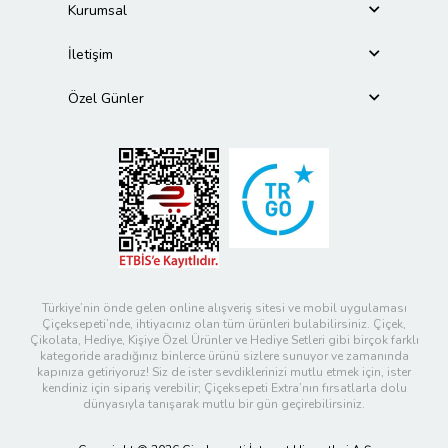
Kurumsal
İletişim
Özel Günler
Türkiye’nin önde gelen online alışveriş sitesi ve mobil uygulaması
Çiçeksepeti’nde, ihtiyacınız olan tüm ürünleri bulabilirsiniz. Çiçek,
Çikolata, Hediye, Kişiye Özel Ürünler ve Hediye Setleri gibi birçok farklı
kategoride aradığınız binlerce ürünü sizlere sunuyor ve zamanında
kapınıza getiriyoruz! Siz de ister sevdiklerinizi mutlu etmek için, ister
kendiniz için sipariş verebilir; Çiçeksepeti Extra’nın fırsatlarla dolu
dünyasıyla tanışarak mutlu bir gün geçirebilirsiniz.