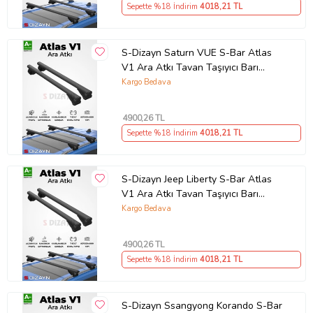
Sepette %18 İndirim
4018
,21 TL
S-Dizayn Saturn VUE S-Bar Atlas
V1 Ara Atkı Tavan Taşıyıcı Barı
Siyah 130 Cm 2001-2009 A+ Kalite
Kargo Bedava
4900
,26 TL
Sepette %18 İndirim
4018
,21 TL
S-Dizayn Jeep Liberty S-Bar Atlas
V1 Ara Atkı Tavan Taşıyıcı Barı
Siyah 130 Cm 2002-2007 A+ Kalite
Kargo Bedava
4900
,26 TL
Sepette %18 İndirim
4018
,21 TL
S-Dizayn Ssangyong Korando S-Bar