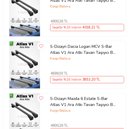
Atlas V1 Ara Atkı Tavan Taşıyıcı Barı
Siyah 130 Cm 2013-2019 A+ Kalite
Kargo Bedava
4900
,26 TL
Sepette %18 İndirim
4018
,21 TL
S-Dizayn Dacia Logan MCV S-Bar
Atlas V1 Ara Atkı Tavan Taşıyıcı Barı
Siyah 120 Cm 2006-2012 A+ Kalite
Kargo Bedava
4699
,03 TL
Sepette %18 İndirim
3853
,20 TL
S-Dizayn Mazda 6 Estate S-Bar
Atlas V1 Ara Atkı Tavan Taşıyıcı Barı
Siyah 130 Cm 2013-2015 A+ Kalite
Kargo Bedava
4900
,26 TL