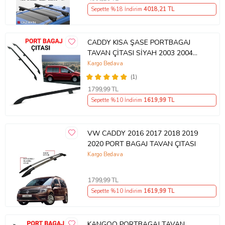
Sepette %18 İndirim
4018
,21 TL
CADDY KISA ŞASE PORTBAGAJ
TAVAN ÇİTASI SİYAH 2003 2004
2005 2006 2007 2008 2009 2010
Kargo Bedava
(1)
1799
,99 TL
Sepette %10 İndirim
1619
,99 TL
VW CADDY 2016 2017 2018 2019
2020 PORT BAGAJ TAVAN ÇITASI
Kargo Bedava
1799
,99 TL
Sepette %10 İndirim
1619
,99 TL
KANGOO PORTBAGAJ TAVAN