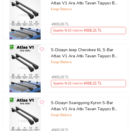
Atlas V1 Ara Atkı Tavan Taşıyıcı Barı
Siyah 130 Cm 2010-2019 A+ Kalite
Kargo Bedava
4900
,26 TL
Sepette %18 İndirim
4018
,21 TL
S-Dizayn Jeep Cherokee KL S-Bar
Atlas V1 Ara Atkı Tavan Taşıyıcı Barı
Siyah 130 Cm 2013-2023 A+ Kalite
Kargo Bedava
4900
,26 TL
Sepette %18 İndirim
4018
,21 TL
S-Dizayn Ssangyong Kyron S-Bar
Atlas V1 Ara Atkı Tavan Taşıyıcı Barı
Siyah 130 Cm 2005-2011 A+ Kalite
Kargo Bedava
4900
,26 TL