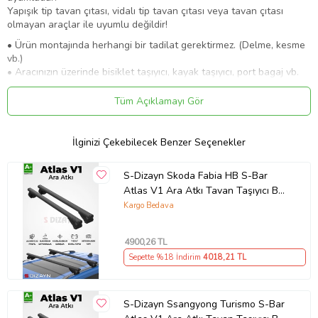
Yapışık tip tavan çıtası, vidalı tip tavan çıtası veya tavan çıtası
olmayan araçlar ile uyumlu değildir!
• Ürün montajında herhangi bir tadilat gerektirmez. (Delme, kesme
vb.)
• Aracınızın üzerinde bisiklet taşıyıcı, kayak taşıyıcı, port bagaj vb.
ürünleri taşımak için kullanılır.
• Yüksek tip tavan çıtaları ile uyumludur.
Tüm Açıklamayı Gör
• A+ Kalite birinci sınıf 6000 serisi aluminyumdan üretilmektedir.
• Trafik ve güvenli sürüş standartları gereğince, araç seyir
halindeyken tavan üzerindeki yükün 75 kg’ı aşmaması
İlginizi Çekebilecek Benzer Seçenekler
önerilmektedir.
• Tavan çıtası bulunmayan araçlarda kullanılmaz.
S-Dizayn Skoda Fabia HB S-Bar
Atlas V1 Ara Atkı Tavan Taşıyıcı Barı
Siyah 130 Cm 2007-2010 A+ Kalite
Kargo Bedava
4900
,26 TL
Sepette %18 İndirim
4018
,21 TL
Ürün Kodu:
kcm94204610
S-Dizayn Ssangyong Turismo S-Bar