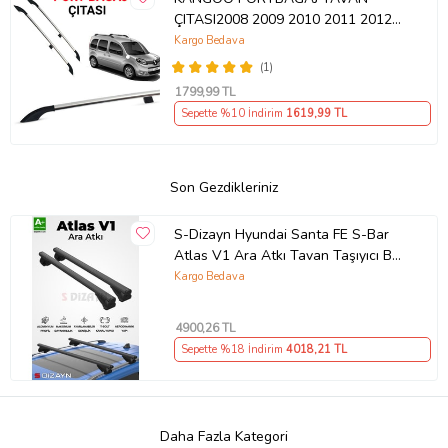
ÇITASI2008 2009 2010 2011 2012
2013 2014 2015 2016 2017 2018
Kargo Bedava
2019 2020
(1)
1799
,99 TL
Sepette %10 İndirim
1619
,99 TL
Son Gezdikleriniz
S-Dizayn Hyundai Santa FE S-Bar
Atlas V1 Ara Atkı Tavan Taşıyıcı Barı
Siyah 130 Cm 2006-2013 A+ Kalite
Kargo Bedava
4900
,26 TL
Sepette %18 İndirim
4018
,21 TL
Daha Fazla Kategori