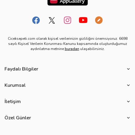
Ciceksepeti.com olarak kişisel verilerinizin gizliliğini önemsiyoruz. 6698
sayılı Kişisel Verilerin Korunması Kanunu kapsamında oluşturduğumuz
aydınlatma metnine
buradan
ulaşabilirsiniz.
Faydalı Bilgiler
Çiçek Bakımı
Kurumsal
Çiçek Eşliğinde Notlar
Hakkımızda
Çiçek Anlamları
İletişim
Çiçeksepeti Müşteri Politikası
Özel Günler
Bize Ulaşın
Ürün Güvenliği
Özel Günler
Mevsimlere Göre Çiçekler
Sıkça Sorulan Sorular
Kurumsal Müşterilerimiz
Sevgililer Günü Hediyeleri
Yenilebilir Çiçek Saklama Koşulları
Çiçeksepeti'nde Satış Yap