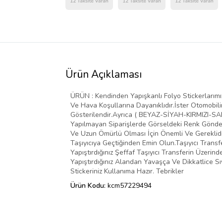
Ürün Açıklaması
ÜRÜN : Kendinden Yapışkanlı Folyo Stickerlarımız 
Ve Hava Koşullarına Dayanıklıdır.İster Otomobilin
Gösterilendir.Ayrıca ( BEYAZ-SİYAH-KIRMIZI-SARI
Yapılmayan Siparişlerde Görseldeki Renk Gönder
Ve Uzun Ömürlü Olması İçin Önemli Ve Gereklidir
Taşıyıcıya Geçtiğinden Emin Olun.Taşıyıcı Transf
Yapıştırdığınız Şeffaf Taşıyıcı Transferin Üzer
Yapıştırdığınız Alandan Yavaşça Ve Dikkatlice Sı
Stickeriniz Kullanıma Hazır. Tebrikler
Ürün Kodu:
kcm57229494