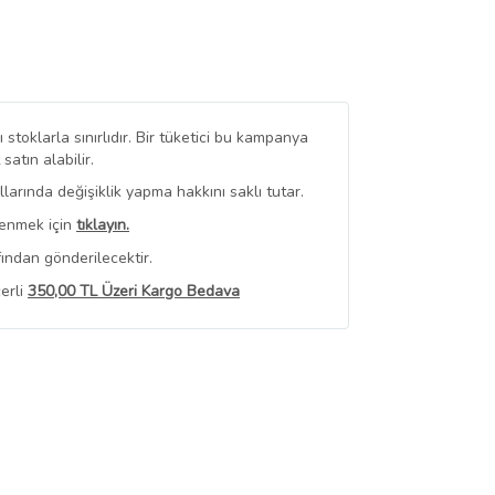
stoklarla sınırlıdır. Bir tüketici bu kampanya
tın alabilir.
arında değişiklik yapma hakkını saklı tutar.
renmek için
tıklayın.
ından gönderilecektir.
erli
350,00 TL Üzeri Kargo Bedava
 Görüntüle
iyat bilgileri, satıcı tarafından