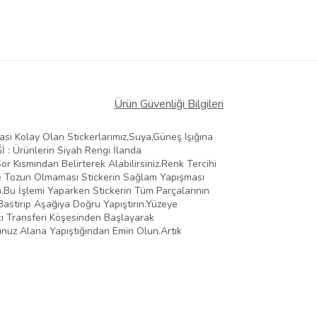
Ürün Güvenliği Bilgileri
ması Kolay Olan Stickerlarımız,Suya,Güneş Işığına
Ğİ : Ürünlerin Siyah Rengi İlanda
 Kısmından Belirterek Alabilirsiniz.Renk Tercihi
Ve Tozun Olmaması Stickerin Sağlam Yapışması
n.Bu İşlemi Yaparken Stickerin Tüm Parçalarının
Bastırıp Aşağıya Doğru Yapıştırın.Yüzeye
ıcı Transferi Köşesinden Başlayarak
ğunuz Alana Yapıştığından Emin Olun.Artık