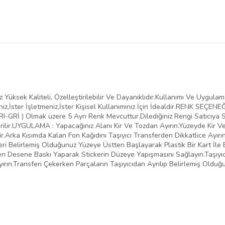
Yüksek Kaliteli, Özelleştirilebilir Ve Dayanıklıdır.Kullanımı Ve Uygula
iz,İster İşletmeniz,İster Kişisel Kullanımınız İçin İdealdir.RENK SEÇENE
-GRİ ) Olmak üzere 5 Ayrı Renk Mevcuttur.Dilediğiniz Rengi Satıcıya Sor
ilir.UYGULAMA : Yapacağınız Alanı Kir Ve Tozdan Ayırın.Yüzeyde Kir 
.Arka Kısımda Kalan Fon Kağıdını Taşıyıcı Transferden Dikkatlice Ayırı
eri Belirlemiş Olduğunuz Yüzeye Üstten Başlayarak Plastik Bir Kart İle 
inden Desene Baskı Yaparak Stickerin Düzeye Yapışmasını Sağlayın.Taşıy
yırın.Transferi Çekerken Parçaların Taşıyıcıdan Ayrılıp Belirlemiş Oldu