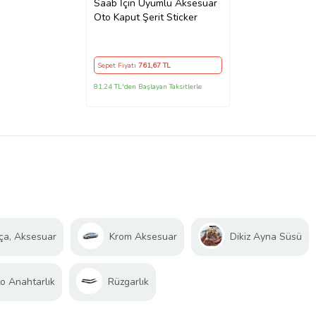
Saab İçin Uyumlu Aksesuar
Oto Kaput Şerit Sticker
Sepet Fiyatı
761
,67 TL
81,24 TL'den Başlayan Taksitlerle
ça, Aksesuar
Krom Aksesuar
Dikiz Ayna Süsü
o Anahtarlık
Rüzgarlık