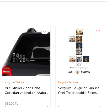
Kargo ile Teslimat
Kargo ile Teslimat
Aile Sticker Anne Baba
Sevgiliye Sevgililer Gününe
Çocukları ve Kedileri Araba
Özel Tasarlanabilir Etiket
Yapıştırma
Sticker Çerçeve ve Tablo
Uygun (Parlak Beyaz)
316
,00 TL