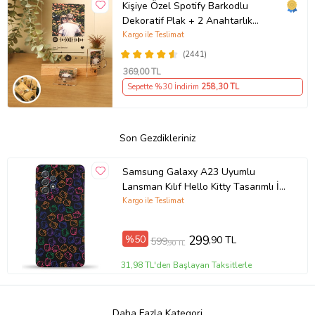
Kişiye Özel Spotify Barkodlu
Dekoratif Plak + 2 Anahtarlık
Babaya Anneye Sevgiliye Arkadaşa
Kargo ile Teslimat
Hediye
(2441)
369
,00 TL
Sepette %30 İndirim
258
,30 TL
Son Gezdikleriniz
Samsung Galaxy A23 Uyumlu
Lansman Kılıf Hello Kitty Tasarımlı İçi
Kadife Kapak-Siyah (Şeffaf)
Kargo ile Teslimat
%50
299
,90 TL
599
,90 TL
31,98 TL'den Başlayan Taksitlerle
Daha Fazla Kategori