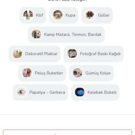
Kılıf
Kupa
Güller
Kamp Matara, Termos, Bardak
Dekoratif Plaklar
Fotoğraf Baskı Kağıdı
Peluş Buketler
Gümüş Kolye
Papatya - Gerbera
Kelebek Buketi