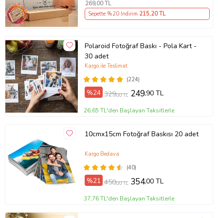
269
,00 TL
Sepette %20 İndirim
215
,20 TL
Polaroid Fotoğraf Baskı - Pola Kart -
30 adet
Kargo ile Teslimat
(224)
%24
249
,90 TL
329
,00 TL
26,65 TL'den Başlayan Taksitlerle
10cmx15cm Fotoğraf Baskısı 20 adet
Kargo Bedava
(40)
%21
354
,00 TL
450
,00 TL
37,76 TL'den Başlayan Taksitlerle