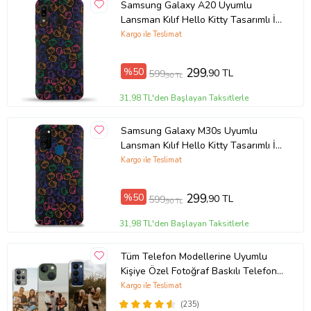
Samsung Galaxy A20 Uyumlu
Lansman Kılıf Hello Kitty Tasarımlı İçi
Kadife Kapak-Siyah (Şeffaf)
Kargo ile Teslimat
%50
299
,90 TL
599
,90 TL
31,98 TL'den Başlayan Taksitlerle
Samsung Galaxy M30s Uyumlu
Lansman Kılıf Hello Kitty Tasarımlı İçi
Kadife Kapak-Siyah (Şeffaf)
Kargo ile Teslimat
%50
299
,90 TL
599
,90 TL
31,98 TL'den Başlayan Taksitlerle
Tüm Telefon Modellerine Uyumlu
Kişiye Özel Fotoğraf Baskılı Telefon
Kılıfı
Kargo ile Teslimat
(235)