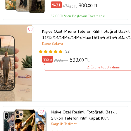
%31
300
,00 TL
434
,80 TL
32,00 TL'den Başlayan Taksitlerle
Kişiye Özel iPhone Telefon Kılıfı Fotoğraf Baskılı
11/13/14/14Pro/14ProMax/15/15Pro/15ProMax/1
Kargo Bedava
(29)
%25
599
,00 TL
799
,00 TL
2. Ürüne %50 İndirim
Kişiye Özel Resimli Fotoğraflı Baskılı
Silikon Telefon Kılıfı Kapak Kılıf
(Telefon Modelleri Açıklamada)
Kargo ile Teslimat