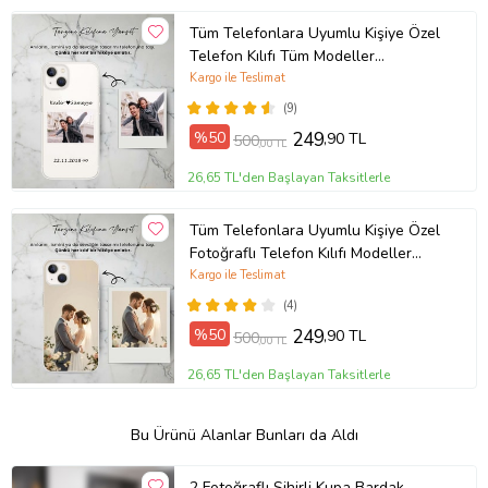
Tüm Telefonlara Uyumlu Kişiye Özel
Telefon Kılıfı Tüm Modeller
Açıklamada
Kargo ile Teslimat
(9)
%50
249
,90 TL
500
,00 TL
26,65 TL'den Başlayan Taksitlerle
Tüm Telefonlara Uyumlu Kişiye Özel
Fotoğraflı Telefon Kılıfı Modeller
Açıklamada
Kargo ile Teslimat
(4)
%50
249
,90 TL
500
,00 TL
26,65 TL'den Başlayan Taksitlerle
Bu Ürünü Alanlar Bunları da Aldı
2 Fotoğraflı Sihirli Kupa Bardak