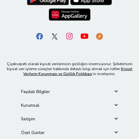
Çiçeksepeti olarak kişisel verilerinizin gizliliğini önemsiyoruz. Şirketimizin
kişisel veri işleme süreçleri hakkında detaylı bilgi almak için lütfen
Kişisel
Verilerin Korunması ve Gizlilik Politikası
’nı inceleyiniz.
Faydalı Bilgiler
Kurumsal
İletişim
Özel Günler