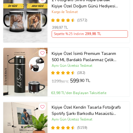
Kişiye Özel Doğum Günü Hediyesi
Sevgiliye Hediye Anneye Babaya
Kargo ile Teslimat
Ablaya Abiye Kız Erkek Kardeşe
(1572)
Arkadaşa Resimli Günü Yıl Dönümü
399
,97 TL
Hediyesi
Sepette %25 İndirim
299
,98 TL
Kişiye Özel İsimli Premium Tasarım
500 ML Bardaklı Paslanmaz Çelik
Siyah Termos
Aynı Gün Ücretsiz Teslimat
(182)
599
,90 TL
1299
,90 TL
63,98 TL'den Başlayan Taksitlerle
Kişiye Özel Kendin Tasarla Fotoğraflı
Spotify Şarkı Barkodlu Masaüstü
Plak Fotoğraf Çerçevesi
Aynı Gün Ücretsiz Teslimat
(5159)