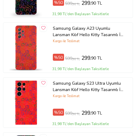
%50
299
,90 TL
599
,90 TL
Ürün Kodu:
kcm19939329
31,98 TL'den Başlayan Taksitlerle
Samsung Galaxy A23 Uyumlu
Lansman Kılıf Hello Kitty Tasarımlı İçi
Kadife Kapak-Kırmızı (Şeffaf)
Kargo ile Teslimat
%50
299
,90 TL
599
,90 TL
31,98 TL'den Başlayan Taksitlerle
Samsung Galaxy S23 Ultra Uyumlu
Lansman Kılıf Hello Kitty Tasarımlı İçi
Kadife Kapak-Kırmızı (Şeffaf)
Kargo ile Teslimat
%50
299
,90 TL
599
,90 TL
31,98 TL'den Başlayan Taksitlerle