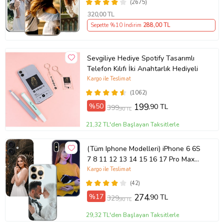
(2675)
320
,00 TL
Sepette %10 İndirim
288
,00 TL
Sevgiliye Hediye Spotify Tasarımlı
Telefon Kılıfı İki Anahtarlık Hediyeli
Kargo ile Teslimat
(1062)
%50
199
,90 TL
399
,90 TL
21,32 TL'den Başlayan Taksitlerle
(Tüm Iphone Modelleri) iPhone 6 6S
7 8 11 12 13 14 15 16 17 Pro Max
Plus Mini Kişiye Özel Resimli
Kargo ile Teslimat
Fotoğraflı Kılıf
(42)
%17
274
,90 TL
329
,90 TL
29,32 TL'den Başlayan Taksitlerle