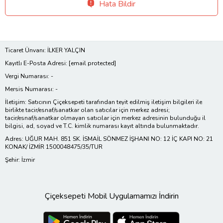
Hata Bildir
Ticaret Ünvanı: İLKER YALÇIN
Kayıtlı E-Posta Adresi:
[email protected]
Vergi Numarası: -
Mersis Numarası: -
İletişim: Satıcının Çiçeksepeti tarafından teyit edilmiş iletişim bilgileri ile
birlikte tacir/esnaf/sanatkar olan satıcılar için merkez adresi;
tacir/esnaf/sanatkar olmayan satıcılar için merkez adresinin bulunduğu il
bilgisi, ad, soyad ve T.C. kimlik numarası kayıt altında bulunmaktadır.
Adres: UĞUR MAH. 851 SK. İSMAİL SÖNMEZ İŞHANI NO: 12 İÇ KAPI NO: 21
KONAK/ İZMİR 1500048475/35/TUR
Şehir: İzmir
Çiçeksepeti Mobil Uygulamamızı İndirin