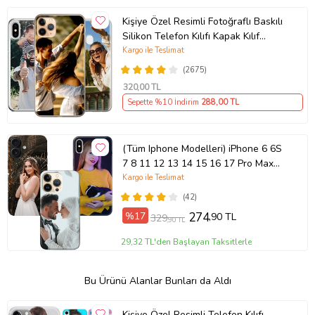
Kişiye Özel Resimli Fotoğraflı Baskılı
Silikon Telefon Kılıfı Kapak Kılıf
(Telefon Modelleri Açıklamada)
Kargo ile Teslimat
(2675)
320
,00 TL
Sepette %10 İndirim
288
,00 TL
(Tüm Iphone Modelleri) iPhone 6 6S
7 8 11 12 13 14 15 16 17 Pro Max
Plus Mini Kişiye Özel Resimli
Kargo ile Teslimat
Fotoğraflı Kılıf
(42)
%17
274
,90 TL
329
,90 TL
29,32 TL'den Başlayan Taksitlerle
Bu Ürünü Alanlar Bunları da Aldı
Kişiye Özel Resimli Telefon Kılıfı