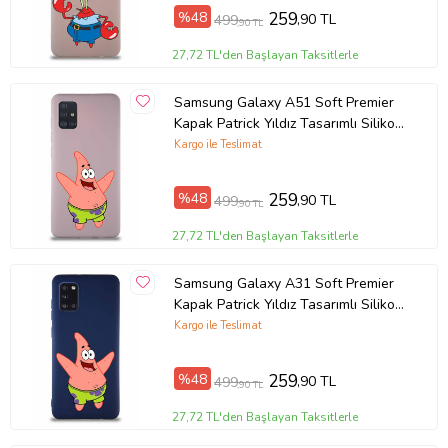
%48
259
,90 TL
499
,90 TL
27,72 TL'den Başlayan Taksitlerle
Samsung Galaxy A51 Soft Premier
Kapak Patrick Yıldız Tasarımlı Silikon
Kılıf - Pudra (Şeffaf)
Kargo ile Teslimat
%48
259
,90 TL
499
,90 TL
27,72 TL'den Başlayan Taksitlerle
Samsung Galaxy A31 Soft Premier
Kapak Patrick Yıldız Tasarımlı Silikon
Kılıf - Lacivert (Şeffaf)
Kargo ile Teslimat
%48
259
,90 TL
499
,90 TL
27,72 TL'den Başlayan Taksitlerle