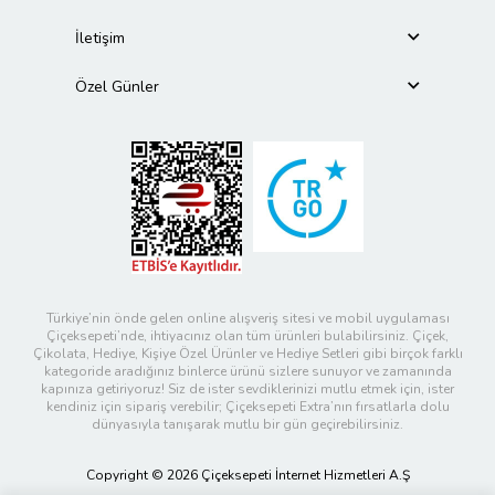
İletişim
Özel Günler
Türkiye’nin önde gelen online alışveriş sitesi ve mobil uygulaması
Çiçeksepeti’nde, ihtiyacınız olan tüm ürünleri bulabilirsiniz. Çiçek,
Çikolata, Hediye, Kişiye Özel Ürünler ve Hediye Setleri gibi birçok farklı
kategoride aradığınız binlerce ürünü sizlere sunuyor ve zamanında
kapınıza getiriyoruz! Siz de ister sevdiklerinizi mutlu etmek için, ister
kendiniz için sipariş verebilir; Çiçeksepeti Extra’nın fırsatlarla dolu
dünyasıyla tanışarak mutlu bir gün geçirebilirsiniz.
Copyright © 2026 Çiçeksepeti İnternet Hizmetleri A.Ş