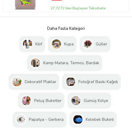
27,72 TL'den Başlayan Taksitlerle
Daha Fazla Kategori
Kılıf
Kupa
Güller
Kamp Matara, Termos, Bardak
Dekoratif Plaklar
Fotoğraf Baskı Kağıdı
Peluş Buketler
Gümüş Kolye
Papatya - Gerbera
Kelebek Buketi