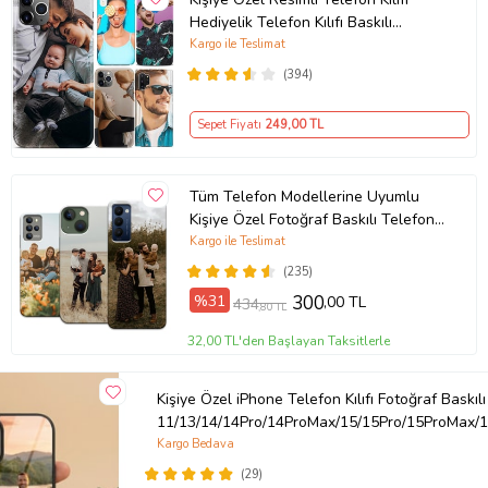
Hediyelik Telefon Kılıfı Baskılı
Desenli Resim Gönder Telefona
Kargo ile Teslimat
Basalım (Telefon Modelleri
(394)
Açıklamada)
Sepet Fiyatı
249
,00 TL
Tüm Telefon Modellerine Uyumlu
Kişiye Özel Fotoğraf Baskılı Telefon
Kılıfı
Kargo ile Teslimat
(235)
%31
300
,00 TL
434
,80 TL
32,00 TL'den Başlayan Taksitlerle
Kişiye Özel iPhone Telefon Kılıfı Fotoğraf Baskılı
11/13/14/14Pro/14ProMax/15/15Pro/15ProMax/1
Kargo Bedava
(29)