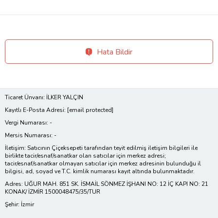
Hata Bildir
Ticaret Ünvanı: İLKER YALÇIN
Kayıtlı E-Posta Adresi:
[email protected]
Vergi Numarası: -
Mersis Numarası: -
İletişim: Satıcının Çiçeksepeti tarafından teyit edilmiş iletişim bilgileri ile
birlikte tacir/esnaf/sanatkar olan satıcılar için merkez adresi;
tacir/esnaf/sanatkar olmayan satıcılar için merkez adresinin bulunduğu il
bilgisi, ad, soyad ve T.C. kimlik numarası kayıt altında bulunmaktadır.
Adres: UĞUR MAH. 851 SK. İSMAİL SÖNMEZ İŞHANI NO: 12 İÇ KAPI NO: 21
KONAK/ İZMİR 1500048475/35/TUR
Şehir: İzmir