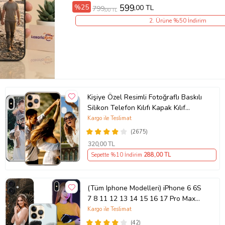
%25
599
,00 TL
799
,00 TL
2. Ürüne %50 İndirim
Kişiye Özel Resimli Fotoğraflı Baskılı
Silikon Telefon Kılıfı Kapak Kılıf
(Telefon Modelleri Açıklamada)
Kargo ile Teslimat
(2675)
320
,00 TL
Sepette %10 İndirim
288
,00 TL
(Tüm Iphone Modelleri) iPhone 6 6S
7 8 11 12 13 14 15 16 17 Pro Max
Plus Mini Kişiye Özel Resimli
Kargo ile Teslimat
Fotoğraflı Kılıf
(42)