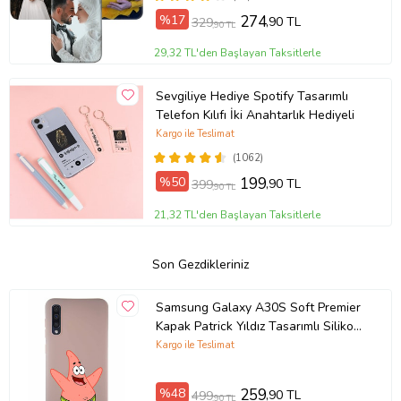
%17
274
,90 TL
329
,90 TL
29,32 TL'den Başlayan Taksitlerle
Sevgiliye Hediye Spotify Tasarımlı
Telefon Kılıfı İki Anahtarlık Hediyeli
Kargo ile Teslimat
(1062)
%50
199
,90 TL
399
,90 TL
21,32 TL'den Başlayan Taksitlerle
Son Gezdikleriniz
Samsung Galaxy A30S Soft Premier
Kapak Patrick Yıldız Tasarımlı Silikon
Kılıf - Pudra (Şeffaf)
Kargo ile Teslimat
%48
259
,90 TL
499
,90 TL