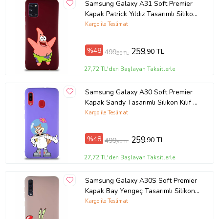
Samsung Galaxy A31 Soft Premier
Kapak Patrick Yıldız Tasarımlı Silikon
Kılıf - Mürdüm (Şeffaf)
Kargo ile Teslimat
%48
259
,90 TL
499
,90 TL
27,72 TL'den Başlayan Taksitlerle
Samsung Galaxy A30 Soft Premier
Kapak Sandy Tasarımlı Silikon Kılıf -
Mor (Şeffaf)
Kargo ile Teslimat
%48
259
,90 TL
499
,90 TL
27,72 TL'den Başlayan Taksitlerle
Samsung Galaxy A30S Soft Premier
Kapak Bay Yengeç Tasarımlı Silikon
Kılıf - Pudra (Şeffaf)
Kargo ile Teslimat