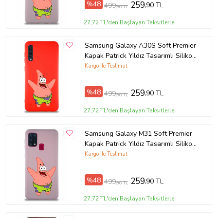
%48
259
,90 TL
499
,90 TL
Ürün Kodu:
kcm47752995
27,72 TL'den Başlayan Taksitlerle
Samsung Galaxy A30S Soft Premier
Kapak Patrick Yıldız Tasarımlı Silikon
Kılıf - Kırmızı (Şeffaf)
Kargo ile Teslimat
%48
259
,90 TL
499
,90 TL
27,72 TL'den Başlayan Taksitlerle
Samsung Galaxy M31 Soft Premier
Kapak Patrick Yıldız Tasarımlı Silikon
Kılıf - Pudra (Şeffaf)
Kargo ile Teslimat
%48
259
,90 TL
499
,90 TL
27,72 TL'den Başlayan Taksitlerle