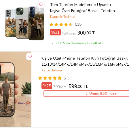
Tüm Telefon Modellerine Uyumlu
Kişiye Özel Fotoğraf Baskılı Telefon
Kılıfı
Kargo ile Teslimat
(235)
%31
300
,00 TL
434
,80 TL
32,00 TL'den Başlayan Taksitlerle
Kişiye Özel iPhone Telefon Kılıfı Fotoğraf Baskılı
11/13/14/14Pro/14ProMax/15/15Pro/15ProMax/1
Kargo Bedava
(29)
%25
599
,00 TL
799
,00 TL
2. Ürüne %50 İndirim