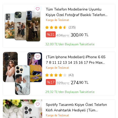
Tüm Telefon Modellerine Uyumlu
Kişiye Özel Fotoğraf Baskılı Telefon
Kılıfı
Kargo ile Teslimat
(235)
%31
300
,00 TL
434
,80 TL
32,00 TL'den Başlayan Taksitlerle
(Tüm Iphone Modelleri) iPhone 6 6S
7 8 11 12 13 14 15 16 17 Pro Max
Plus Mini Kişiye Özel Resimli
Kargo ile Teslimat
Fotoğraflı Kılıf
(42)
%17
274
,90 TL
329
,90 TL
29,32 TL'den Başlayan Taksitlerle
Spotify Tasarımlı Kişiye Özel Telefon
Kılıfı Anahtarlık Hediyeli (Tüm
Telefon Kılıfları Mevcuttur.)
Kargo ile Teslimat