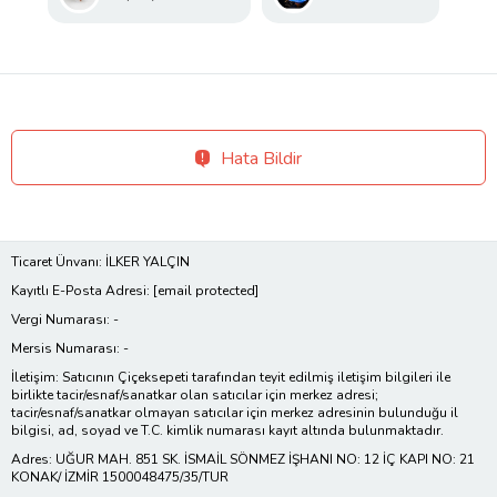
Hata Bildir
Ticaret Ünvanı: İLKER YALÇIN
Kayıtlı E-Posta Adresi:
[email protected]
Vergi Numarası: -
Mersis Numarası: -
İletişim: Satıcının Çiçeksepeti tarafından teyit edilmiş iletişim bilgileri ile
birlikte tacir/esnaf/sanatkar olan satıcılar için merkez adresi;
tacir/esnaf/sanatkar olmayan satıcılar için merkez adresinin bulunduğu il
bilgisi, ad, soyad ve T.C. kimlik numarası kayıt altında bulunmaktadır.
Adres: UĞUR MAH. 851 SK. İSMAİL SÖNMEZ İŞHANI NO: 12 İÇ KAPI NO: 21
KONAK/ İZMİR 1500048475/35/TUR