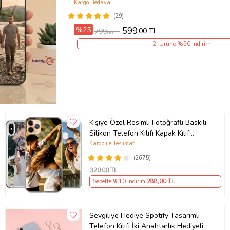
Kargo Bedava
(29)
%25
599
,00 TL
799
,00 TL
2. Ürüne %50 İndirim
Kişiye Özel Resimli Fotoğraflı Baskılı
Silikon Telefon Kılıfı Kapak Kılıf
(Telefon Modelleri Açıklamada)
Kargo ile Teslimat
(2675)
320
,00 TL
Sepette %10 İndirim
288
,00 TL
Sevgiliye Hediye Spotify Tasarımlı
Telefon Kılıfı İki Anahtarlık Hediyeli