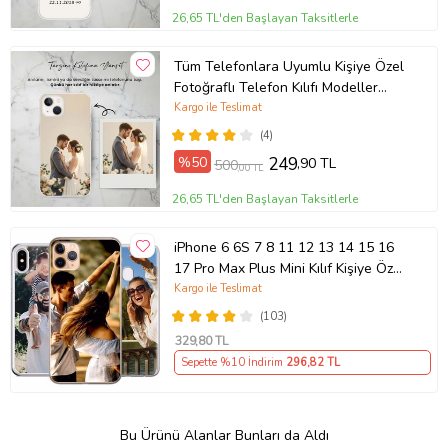
26,65 TL'den Başlayan Taksitlerle
Tüm Telefonlara Uyumlu Kişiye Özel
Fotoğraflı Telefon Kılıfı Modeller
Açıklamada
Kargo ile Teslimat
(4)
%50
249
,90 TL
500
,00 TL
26,65 TL'den Başlayan Taksitlerle
iPhone 6 6S 7 8 11 12 13 14 15 16
17 Pro Max Plus Mini Kılıf Kişiye Özel
Resimli Fotoğraflı Silikon
Kargo ile Teslimat
(103)
329
,80 TL
Sepette %10 İndirim
296
,82 TL
Bu Ürünü Alanlar Bunları da Aldı