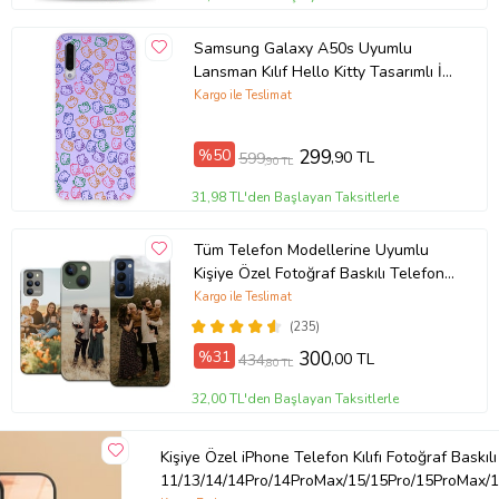
Samsung Galaxy A50s Uyumlu
Lansman Kılıf Hello Kitty Tasarımlı İçi
Kadife Kapak-Lila (Şeffaf)
Kargo ile Teslimat
%50
299
,90 TL
599
,90 TL
31,98 TL'den Başlayan Taksitlerle
Tüm Telefon Modellerine Uyumlu
Kişiye Özel Fotoğraf Baskılı Telefon
Kılıfı
Kargo ile Teslimat
(235)
%31
300
,00 TL
434
,80 TL
32,00 TL'den Başlayan Taksitlerle
Kişiye Özel iPhone Telefon Kılıfı Fotoğraf Baskılı
11/13/14/14Pro/14ProMax/15/15Pro/15ProMax/1