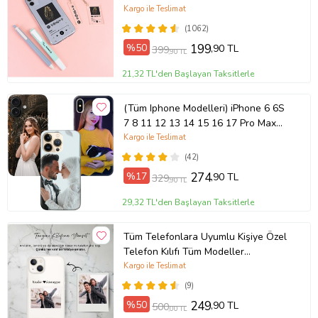
Kargo ile Teslimat
(1062)
%50
199
,90 TL
399
,90 TL
21,32 TL'den Başlayan Taksitlerle
(Tüm Iphone Modelleri) iPhone 6 6S
7 8 11 12 13 14 15 16 17 Pro Max
Plus Mini Kişiye Özel Resimli
Kargo ile Teslimat
Fotoğraflı Kılıf
(42)
%17
274
,90 TL
329
,90 TL
29,32 TL'den Başlayan Taksitlerle
Tüm Telefonlara Uyumlu Kişiye Özel
Telefon Kılıfı Tüm Modeller
Açıklamada
Kargo ile Teslimat
(9)
%50
249
,90 TL
500
,00 TL