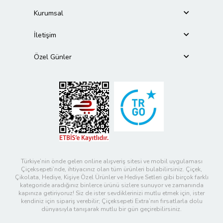
Kurumsal
İletişim
Özel Günler
Türkiye’nin önde gelen online alışveriş sitesi ve mobil uygulaması
Çiçeksepeti’nde, ihtiyacınız olan tüm ürünleri bulabilirsiniz. Çiçek,
Çikolata, Hediye, Kişiye Özel Ürünler ve Hediye Setleri gibi birçok farklı
kategoride aradığınız binlerce ürünü sizlere sunuyor ve zamanında
kapınıza getiriyoruz! Siz de ister sevdiklerinizi mutlu etmek için, ister
kendiniz için sipariş verebilir; Çiçeksepeti Extra’nın fırsatlarla dolu
dünyasıyla tanışarak mutlu bir gün geçirebilirsiniz.