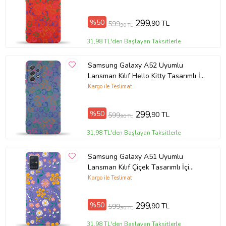
Ürün Kodu:
kcm17218856
%50
299
,90 TL
599
,90 TL
31,98 TL'den Başlayan Taksitlerle
Samsung Galaxy A52 Uyumlu
Lansman Kılıf Hello Kitty Tasarımlı İçi
Kadife Kapak-Petrol Mavisi (Şeffaf)
Kargo ile Teslimat
%50
299
,90 TL
599
,90 TL
31,98 TL'den Başlayan Taksitlerle
Samsung Galaxy A51 Uyumlu
Lansman Kılıf Çiçek Tasarımlı İçi
Kadife Kapak-Mor (Şeffaf)
Kargo ile Teslimat
%50
299
,90 TL
599
,90 TL
31,98 TL'den Başlayan Taksitlerle