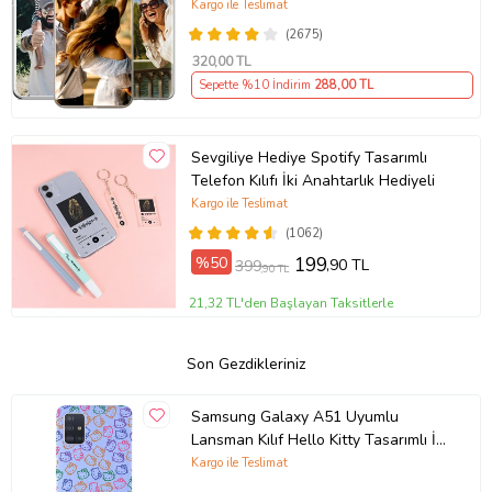
(Telefon Modelleri Açıklamada)
Kargo ile Teslimat
(2675)
320
,00 TL
Sepette %10 İndirim
288
,00 TL
Sevgiliye Hediye Spotify Tasarımlı
Telefon Kılıfı İki Anahtarlık Hediyeli
Kargo ile Teslimat
(1062)
%50
199
,90 TL
399
,90 TL
21,32 TL'den Başlayan Taksitlerle
Son Gezdikleriniz
Samsung Galaxy A51 Uyumlu
Lansman Kılıf Hello Kitty Tasarımlı İçi
Kadife Kapak-Lila (Şeffaf)
Kargo ile Teslimat