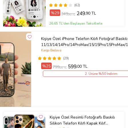
(62)
%29
249
,90 TL
349
,90 TL
26,65 TL'den Başlayan Taksitlerle
Kişiye Özel iPhone Telefon Kılıfı Fotoğraf Baskılı
11/13/14/14Pro/14ProMax/15/15Pro/15ProMax/1
Kargo Bedava
(29)
%25
599
,00 TL
799
,00 TL
2. Ürüne %50 İndirim
Kişiye Özel Resimli Fotoğraflı Baskılı
Silikon Telefon Kılıfı Kapak Kılıf