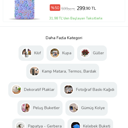
%50
299
,90 TL
599
,90 TL
31,98 TL'den Başlayan Taksitlerle
Daha Fazla Kategori
Kılıf
Kupa
Güller
Kamp Matara, Termos, Bardak
Dekoratif Plaklar
Fotoğraf Baskı Kağıdı
Peluş Buketler
Gümüş Kolye
Papatya - Gerbera
Kelebek Buketi