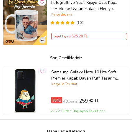
Fotoğraflı ve Yazılı Kişiye Özel Kupa
– Herkese Uygun Anlamlı Hediye
Porselen Baskılı Kupa (Beyaz)
Kargo Bedava
(105)
Sepet Fiyatı
525
,20 TL
Son Gezdikleriniz
Samsung Galaxy Note 10 Lite Soft
Premier Kapak Bayan Puff Tasarımlı
Silikon Kılıf - Siyah (Şeffaf)
Kargo ile Teslimat
%48
259
,90 TL
499
,90 TL
27,72 TL'den Başlayan Taksitlerle
Daha Fazla Kategori