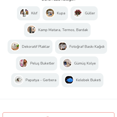
Kılıf
Kupa
Güller
Kamp Matara, Termos, Bardak
Dekoratif Plaklar
Fotoğraf Baskı Kağıdı
Peluş Buketler
Gümüş Kolye
Papatya - Gerbera
Kelebek Buketi