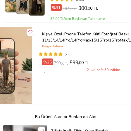
%31
300
,00 TL
434
,80 TL
32,00 TL'den Başlayan Taksitlerle
Kişiye Özel iPhone Telefon Kılıfı Fotoğraf Baskılı
11/13/14/14Pro/14ProMax/15/15Pro/15ProMax/1
Kargo Bedava
(29)
%25
599
,00 TL
799
,00 TL
2. Ürüne %50 İndirim
Bu Ürünü Alanlar Bunları da Aldı
2 Fotoğraflı Sihirli Kupa Bardak