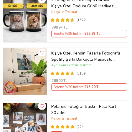
Kişiye Özel Doğum Günü Hediyesi
Sevgiliye Hediye Anneye Babaya
Kargo ile Teslimat
Ablaya Abiye Kız Erkek Kardeşe
(1572)
Arkadaşa Resimli Günü Yıl Dönümü
399
,97 TL
Hediyesi
Sepette %25 İndirim
299
,98 TL
Kişiye Özel Kendin Tasarla Fotoğraflı
Spotify Şarkı Barkodlu Masaüstü
Plak Fotoğraf Çerçevesi
Aynı Gün Ücretsiz Teslimat
(5159)
269
,00 TL
Sepette %20 İndirim
215
,20 TL
Polaroid Fotoğraf Baskı - Pola Kart -
30 adet
Kargo ile Teslimat
(224)