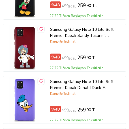
%48
259
,90 TL
499
,90 TL
27,72 TL'den Başlayan Taksitlerle
Samsung Galaxy Note 10 Lite Soft
Premier Kapak Sandy Tasarımlı
Silikon Kılıf - Mürdüm (Şeffaf)
Kargo ile Teslimat
%48
259
,90 TL
499
,90 TL
27,72 TL'den Başlayan Taksitlerle
Samsung Galaxy Note 10 Lite Soft
Premier Kapak Donald Duck-F
Tasarımlı Silikon Kılıf - Mor (Şeffaf)
Kargo ile Teslimat
%48
259
,90 TL
499
,90 TL
27,72 TL'den Başlayan Taksitlerle