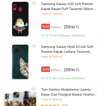
Samsung Galaxy A20 Soft Premier
Kapak Bayan Puff Tasarımlı Silikon
Kılıf - Siyah (Şeffaf)
Kargo ile Teslimat
%48
259
,90 TL
499
,90 TL
27,72 TL'den Başlayan Taksitlerle
Samsung Galaxy Note 10 Lite Soft
Premier Kapak Catface Tasarımlı
Silikon Kılıf - Yeşil (Şeffaf)
Kargo ile Teslimat
%48
259
,90 TL
499
,90 TL
27,72 TL'den Başlayan Taksitlerle
Tüm Telefon Modellerine Uyumlu
Kişiye Özel Fotoğraf Baskılı Telefon
Kılıfı
Kargo ile Teslimat
(235)