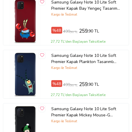
Samsung Galaxy Note 10 Lite Soft
Premier Kapak Bay Yengeç Tasarımlı
Silikon Kılıf - Mürdüm (Şeffaf)
Kargo ile Teslimat
%48
259
,90 TL
499
,90 TL
27,72 TL'den Başlayan Taksitlerle
Samsung Galaxy Note 10 Lite Soft
Premier Kapak Plankton Tasarımlı
Silikon Kılıf - Lacivert (Şeffaf)
Kargo ile Teslimat
%48
259
,90 TL
499
,90 TL
27,72 TL'den Başlayan Taksitlerle
Samsung Galaxy Note 10 Lite Soft
Premier Kapak Mickey Mouse-G
Tasarımlı Silikon Kılıf - Siyah (Şeffaf)
Kargo ile Teslimat