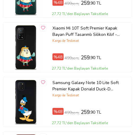
%48
259
,90 TL
499
,90 TL
Ürün Kodu:
kcm31472343
27,72 TL'den Başlayan Taksitlerle
Xiaomi Mi 10T Soft Premier Kapak
Bayan Puff Tasarımlı Silikon Kılıf -
Siyah (Şeffaf)
Kargo ile Teslimat
%48
259
,90 TL
499
,90 TL
27,72 TL'den Başlayan Taksitlerle
Samsung Galaxy Note 10 Lite Soft
Premier Kapak Donald Duck-D
Tasarımlı Silikon Kılıf - Siyah (Şeffaf)
Kargo ile Teslimat
%48
259
,90 TL
499
,90 TL
27,72 TL'den Başlayan Taksitlerle