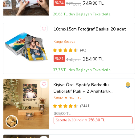
%24
249
,90 TL
329
,00 TL
26,65 TL'den Başlayan Taksitlerle
10cmx15cm Fotoğraf Baskısı 20 adet
Kargo Bedava
(40)
%21
354
,00 TL
450
,00 TL
37,76 TL'den Başlayan Taksitlerle
Kişiye Özel Spotify Barkodlu
Dekoratif Plak + 2 Anahtarlık
Babaya Anneye Sevgiliye Arkadaşa
Kargo ile Teslimat
Hediye
(2441)
369
,00 TL
Sepette %30 İndirim
258
,30 TL