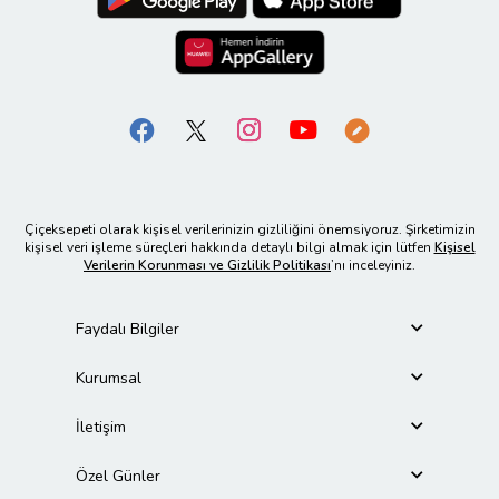
Çiçeksepeti olarak kişisel verilerinizin gizliliğini önemsiyoruz. Şirketimizin
kişisel veri işleme süreçleri hakkında detaylı bilgi almak için lütfen
Kişisel
Verilerin Korunması ve Gizlilik Politikası
’nı inceleyiniz.
Faydalı Bilgiler
Kurumsal
İletişim
Özel Günler