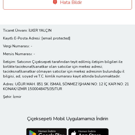
Hata Bildir
Ticaret Ünvanı: İLKER YALÇIN
Kayıtlı E-Posta Adresi:
[email protected]
Vergi Numarası: -
Mersis Numarası: -
İletişim: Satıcının Çiçeksepeti tarafından teyit edilmiş iletişim bilgileri ile
birlikte tacir/esnaf/sanatkar olan satıcılar için merkez adresi;
tacir/esnaf/sanatkar olmayan satıcılar için merkez adresinin bulunduğu il
bilgisi, ad, soyad ve T.C. kimlik numarası kayıt altında bulunmaktadır.
Adres: UĞUR MAH. 851 SK. İSMAİL SÖNMEZ İŞHANI NO: 12 İÇ KAPI NO: 21
KONAK/ İZMİR 1500048475/35/TUR
Şehir: İzmir
Çiçeksepeti Mobil Uygulamamızı İndirin