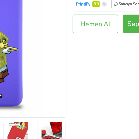
PrintiFy
8,9
Satıcıya Sor
Sep
Hemen Al