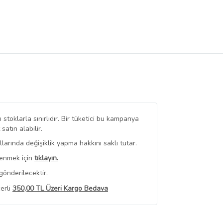
stoklarla sınırlıdır. Bir tüketici bu kampanya
tın alabilir.
arında değişiklik yapma hakkını saklı tutar.
renmek için
tıklayın.
gönderilecektir.
erli
350,00 TL Üzeri Kargo Bedava
 Görüntüle
iyat bilgileri, satıcı tarafından