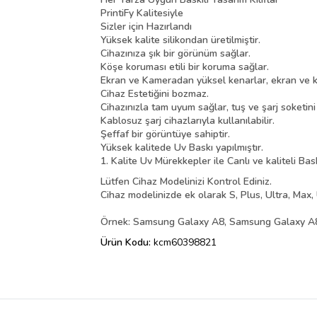
PrintiFy Kalitesiyle
Sizler için Hazırlandı
Yüksek kalite silikondan üretilmiştir.
Cihazınıza şık bir görünüm sağlar.
Köşe koruması etili bir koruma sağlar.
Ekran ve Kameradan yüksel kenarlar, ekran ve k
Cihaz Estetiğini bozmaz.
Cihazınızla tam uyum sağlar, tuş ve şarj soketin
Kablosuz şarj cihazlarıyla kullanılabilir.
Şeffaf bir görüntüye sahiptir.
Yüksek kalitede Uv Baskı yapılmıştır.
1. Kalite Uv Mürekkepler ile Canlı ve kaliteli Bas
Lütfen Cihaz Modelinizi Kontrol Ediniz.
Cihaz modelinizde ek olarak S, Plus, Ultra, Max, 
Örnek: Samsung Galaxy A8, Samsung Galaxy A8 
Ürün Kodu:
kcm60398821