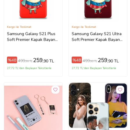
Kargo ile Teslimat
Kargo ile Teslimat
Samsung Galaxy S21 Plus
Samsung Galaxy S21 Ultra
Soft Premier Kapak Bayan
Soft Premier Kapak Bayan
Puff Tasarımlı Silikon Kılıf -
Puff Tasarımlı Silikon Kılıf -
Kırmızı (Şeffaf)
Mürdüm (Şeffaf)
259
259
%48
%48
499
499
,90 TL
,90 TL
,90 TL
,90 TL
27,72 TL'den Başlayan Taksitlerle
27,72 TL'den Başlayan Taksitlerle