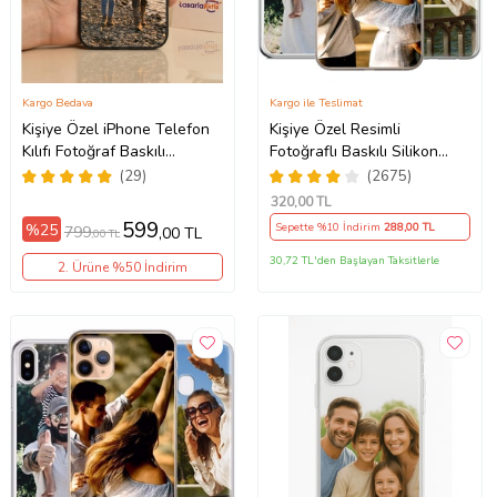
Kargo Bedava
Kargo ile Teslimat
Kişiye Özel iPhone Telefon
Kişiye Özel Resimli
Kılıfı Fotoğraf Baskılı
Fotoğraflı Baskılı Silikon
11/13/14/14Pro/14ProMax/15/15Pro/15ProMax/16/16e/16Plus/16Pr
Telefon Kılıfı Kapak Kılıf
(29)
(2675)
(Telefon Modelleri
320
,00 TL
Açıklamada)
599
%25
Sepette %10 İndirim
288
,00 TL
799
,00 TL
,00 TL
30,72 TL'den Başlayan Taksitlerle
2. Ürüne %50 İndirim