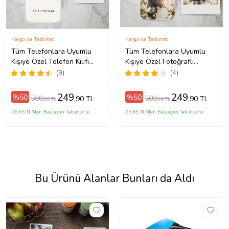
Kargo ile Teslimat
Kargo ile Teslimat
Tüm Telefonlara Uyumlu
Tüm Telefonlara Uyumlu
Kişiye Özel Telefon Kılıfı
Kişiye Özel Fotoğraflı
Tüm Modeller Açıklamada
Telefon Kılıfı Modeller
(9)
(4)
Açıklamada
249
249
%50
%50
500
500
,90 TL
,90 TL
,00 TL
,00 TL
26,65 TL'den Başlayan Taksitlerle
26,65 TL'den Başlayan Taksitlerle
Bu Ürünü Alanlar Bunları da Aldı