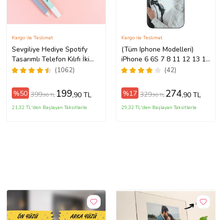
Kargo ile Teslimat
Kargo ile Teslimat
Sevgiliye Hediye Spotify
(Tüm Iphone Modelleri)
Tasarımlı Telefon Kılıfı İki
iPhone 6 6S 7 8 11 12 13 14
Anahtarlık Hediyeli
15 16 17 Pro Max Plus Mini
(1062)
(42)
Kişiye Özel Resimli
Fotoğraflı Kılıf
199
274
%50
%17
399
329
,90 TL
,90 TL
,90 TL
,90 TL
21,32 TL'den Başlayan Taksitlerle
29,32 TL'den Başlayan Taksitlerle