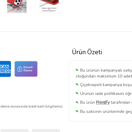
Ürün Özeti
Bu ürünün kampanyalı satışı 
stoğundan maksimum 10 adet sa
Çiçeksepeti kampanya koşull
Ürünün iade politikasını öğ
Bu ürün
PrintiFy
tarafından 
deme esnasında kredi kartı bilgileriniz
Bu satıcının ürünlerinde geç
Bu Satıcının
Tüm Ürünlerini
Ürün sayfasında gördüğünüz f