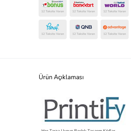
Ürün Açıklaması
Her Tarza Uygun Baskılı Tasarım Kılıflar