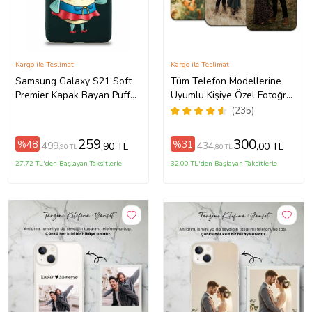
Kargo ile Teslimat
Kargo ile Teslimat
Samsung Galaxy S21 Soft
Tüm Telefon Modellerine
Premier Kapak Bayan Puff
Uyumlu Kişiye Özel Fotoğraf
Tasarımlı Silikon Kılıf - Yeşil
Baskılı Telefon Kılıfı
(235)
(Şeffaf)
259
300
%48
%31
499
434
,90 TL
,00 TL
,90 TL
,80 TL
27,72 TL'den Başlayan Taksitlerle
32,00 TL'den Başlayan Taksitlerle