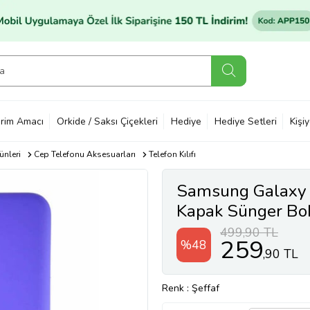
rim Amacı
Orkide / Saksı Çiçekleri
Hediye
Hediye Setleri
Kişi
ünleri
Cep Telefonu Aksesuarları
Telefon Kılıfı
Samsung Galaxy 
Kapak Sünger Bob 
Mor (Şeffaf)
499,90 TL
259
%48
,90 TL
Renk
: Şeffaf