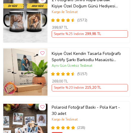
Kişiye Özel Doğum Günü Hediyesi
Sevgiliye Hediye Anneye Babaya
Kargo ile Teslimat
Ablaya Abiye Kız Erkek Kardeşe
(1572)
Arkadaşa Resimli Günü Yıl Dönümü
399
,97 TL
Hediyesi
Sepette %25 İndirim
299
,98 TL
Kişiye Özel Kendin Tasarla Fotoğraflı
Spotify Şarkı Barkodlu Masaüstü
Plak Fotoğraf Çerçevesi
Aynı Gün Ücretsiz Teslimat
(5157)
269
,00 TL
Sepette %20 İndirim
215
,20 TL
Polaroid Fotoğraf Baskı - Pola Kart -
30 adet
Kargo ile Teslimat
(218)