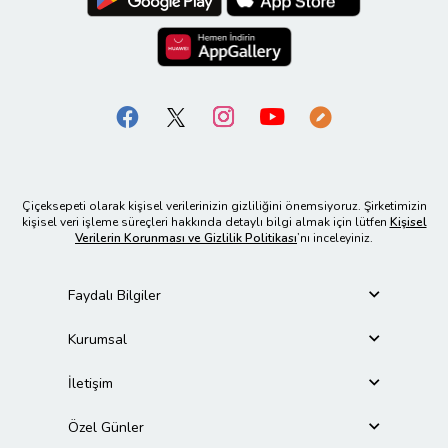
Çiçeksepeti olarak kişisel verilerinizin gizliliğini önemsiyoruz. Şirketimizin
kişisel veri işleme süreçleri hakkında detaylı bilgi almak için lütfen
Kişisel
Verilerin Korunması ve Gizlilik Politikası
’nı inceleyiniz.
Faydalı Bilgiler
Kurumsal
İletişim
Özel Günler