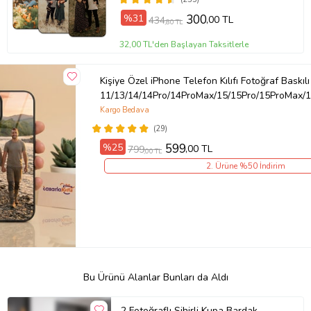
%31
300
,00 TL
434
,80 TL
32,00 TL'den Başlayan Taksitlerle
Kişiye Özel iPhone Telefon Kılıfı Fotoğraf Baskılı
11/13/14/14Pro/14ProMax/15/15Pro/15ProMax/1
Kargo Bedava
(29)
%25
599
,00 TL
799
,00 TL
2. Ürüne %50 İndirim
Bu Ürünü Alanlar Bunları da Aldı
2 Fotoğraflı Sihirli Kupa Bardak