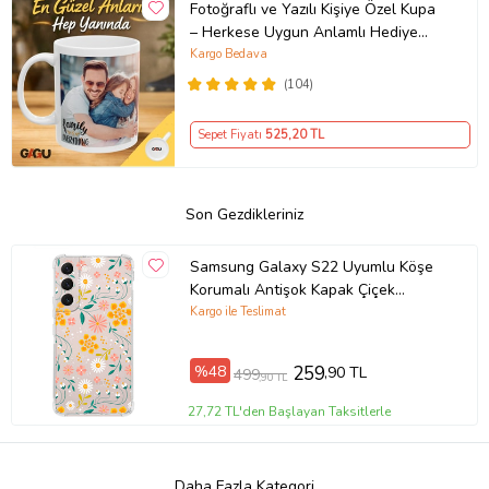
Fotoğraflı ve Yazılı Kişiye Özel Kupa
– Herkese Uygun Anlamlı Hediye
Porselen Baskılı Kupa (Beyaz)
Kargo Bedava
(104)
Sepet Fiyatı
525
,20 TL
Son Gezdikleriniz
Samsung Galaxy S22 Uyumlu Köşe
Korumalı Antişok Kapak Çiçek
Tasarımlı Şeffaf Kılıf
Kargo ile Teslimat
%48
259
,90 TL
499
,90 TL
27,72 TL'den Başlayan Taksitlerle
Daha Fazla Kategori