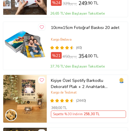
%24
249
,90 TL
329
,00 TL
26,65 TL'den Başlayan Taksitlerle
10cmx15cm Fotoğraf Baskısı 20 adet
Kargo Bedava
(40)
%21
354
,00 TL
450
,00 TL
37,76 TL'den Başlayan Taksitlerle
Kişiye Özel Spotify Barkodlu
Dekoratif Plak + 2 Anahtarlık
Babaya Anneye Sevgiliye Arkadaşa
Kargo ile Teslimat
Hediye
(2440)
369
,00 TL
Sepette %30 İndirim
258
,30 TL