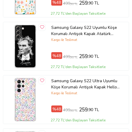
%48
259
,90 TL
499
,90 TL
Ürün Kodu:
kcm1035815
27,72 TL'den Başlayan Taksitlerle
Samsung Galaxy S22 Uyumlu Köşe
Korumalı Antişok Kapak Atatürk
Tasarımlı Şeffaf Kılıf
Kargo ile Teslimat
%48
259
,90 TL
499
,90 TL
27,72 TL'den Başlayan Taksitlerle
Samsung Galaxy S22 Ultra Uyumlu
Köşe Korumalı Antişok Kapak Hello
Kitty Tasarımlı Şeffaf Kılıf
Kargo ile Teslimat
%48
259
,90 TL
499
,90 TL
27,72 TL'den Başlayan Taksitlerle