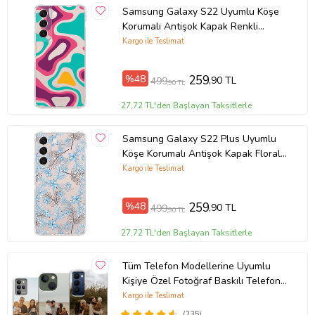
Samsung Galaxy S22 Uyumlu Köşe
Korumalı Antişok Kapak Renkli
Desen Tasarımlı Şeffaf Kılıf
Kargo ile Teslimat
%48
259
,90 TL
499
,90 TL
27,72 TL'den Başlayan Taksitlerle
Samsung Galaxy S22 Plus Uyumlu
Köşe Korumalı Antişok Kapak Floral
Mavi Tasarımlı Şeffaf Kılıf
Kargo ile Teslimat
%48
259
,90 TL
499
,90 TL
27,72 TL'den Başlayan Taksitlerle
Tüm Telefon Modellerine Uyumlu
Kişiye Özel Fotoğraf Baskılı Telefon
Kılıfı
Kargo ile Teslimat
(235)