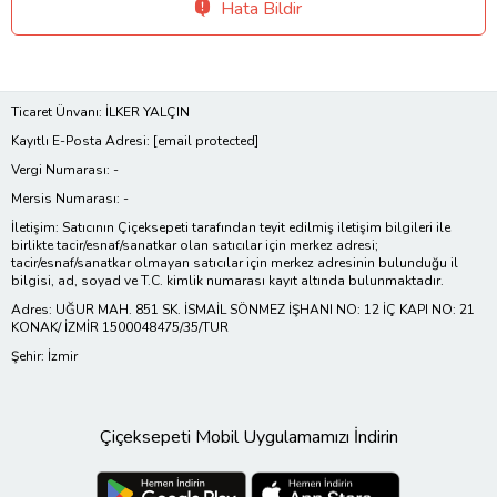
Hata Bildir
Ticaret Ünvanı: İLKER YALÇIN
Kayıtlı E-Posta Adresi:
[email protected]
Vergi Numarası: -
Mersis Numarası: -
İletişim: Satıcının Çiçeksepeti tarafından teyit edilmiş iletişim bilgileri ile
birlikte tacir/esnaf/sanatkar olan satıcılar için merkez adresi;
tacir/esnaf/sanatkar olmayan satıcılar için merkez adresinin bulunduğu il
bilgisi, ad, soyad ve T.C. kimlik numarası kayıt altında bulunmaktadır.
Adres: UĞUR MAH. 851 SK. İSMAİL SÖNMEZ İŞHANI NO: 12 İÇ KAPI NO: 21
KONAK/ İZMİR 1500048475/35/TUR
Şehir: İzmir
Çiçeksepeti Mobil Uygulamamızı İndirin