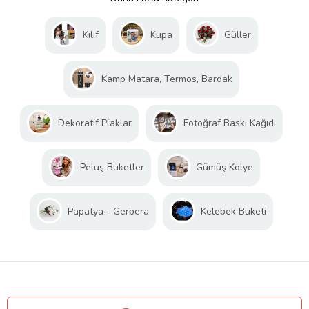
Kılıf
Kupa
Güller
Kamp Matara, Termos, Bardak
Dekoratif Plaklar
Fotoğraf Baskı Kağıdı
Peluş Buketler
Gümüş Kolye
Papatya - Gerbera
Kelebek Buketi