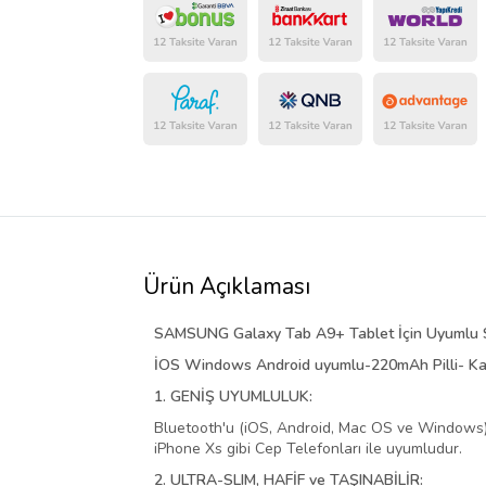
Ürün Açıklaması
SAMSUNG Galaxy Tab A9+ Tablet İçin Uyumlu Sl
İOS Windows Android uyumlu-220mAh Pilli- Kau
1. GENİŞ UYUMLULUK:
Bluetooth'u (iOS, Android, Mac OS ve Windows) des
iPhone Xs gibi Cep Telefonları ile uyumludur.
2. ULTRA-SLIM, HAFİF ve TAŞINABİLİR: