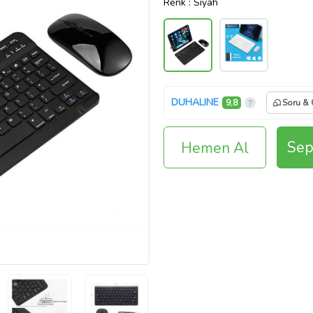
Renk
: Siyah
DUHALINE
9,8
Soru &
Sep
Hemen Al