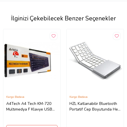
İlginizi Çekebilecek Benzer Seçenekler
Kargo Bedava
Kargo Bedava
A4Tech A4 Tech KM-720
HZL Katlanabilir Bluetooth
Multımedya F Klavye USB
Portatif Cep Boyutunda Her
Siyah
Cihaz ile Uyumlu Kompakt
Klavye