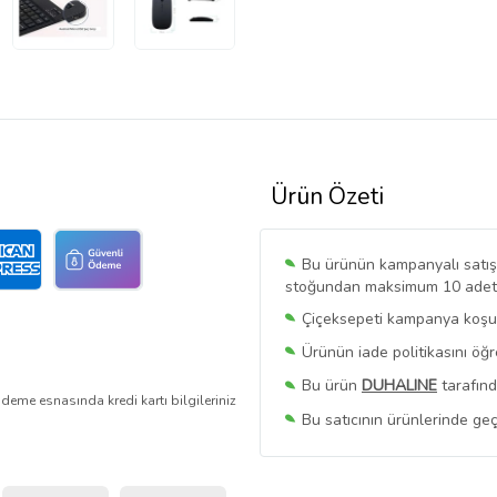
Ürün Özeti
Bu ürünün kampanyalı satışı 
stoğundan maksimum 10 adet sa
Çiçeksepeti kampanya koşull
Ürünün iade politikasını öğ
Bu ürün
DUHALINE
tarafınd
deme esnasında kredi kartı bilgileriniz
Bu satıcının ürünlerinde geç
Bu Satıcının
Tüm Ürünlerini
Ürün sayfasında gördüğünüz f