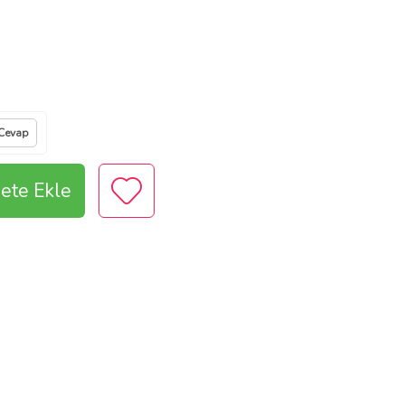
 Cevap
ete Ekle