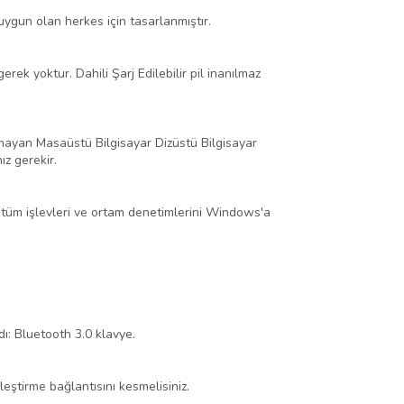
n uygun olan herkes için tasarlanmıştır.
rek yoktur. Dahili Şarj Edilebilir pil inanılmaz
 olmayan Masaüstü Bilgisayar Dizüstü Bilgisayar
z gerekir.
nız tüm işlevleri ve ortam denetimlerini Windows'a
dı: Bluetooth 3.0 klavye.
leştirme bağlantısını kesmelisiniz.