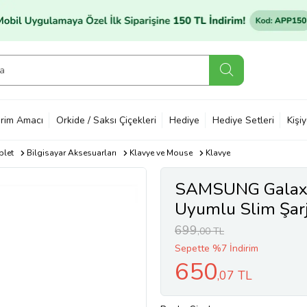
rim Amacı
Orkide / Saksı Çiçekleri
Hediye
Hediye Setleri
Kişi
blet
Bilgisayar Aksesuarları
Klavye ve Mouse
Klavye
SAMSUNG Galaxy 
Uyumlu Slim Şarj
ve Mouse Seti (Si
699
,00 TL
Sepette %7 İndirim
650
,07 TL