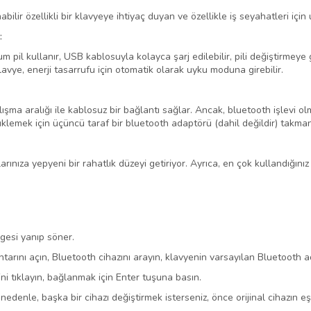
bilir özellikli bir klavyeye ihtiyaç duyan ve özellikle iş seyahatleri içi
:
 pil kullanır, USB kablosuyla kolayca şarj edilebilir, pili değiştirmeye ge
ye, enerji tasarrufu için otomatik olarak uyku moduna girebilir.
alışma aralığı ile kablosuz bir bağlantı sağlar. Ancak, bluetooth işlevi
lemek için üçüncü taraf bir bluetooth adaptörü (dahil değildir) takmanı
larınıza yepyeni bir rahatlık düzeyi getiriyor. Ayrıca, en çok kullandığı
gesi yanıp söner.
ahtarını açın, Bluetooth cihazını arayın, klavyenin varsayılan Bluetooth a
ini tıklayın, bağlanmak için Enter tuşuna basın.
edenle, başka bir cihazı değiştirmek isterseniz, önce orijinal cihazın eş