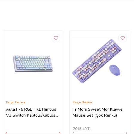
Kargo Bedava
Kargo Bedava
Aula F75 RGB TKL Nimbus
Tr Mofii Sweet Mor Klavye
V3 Switch Kablolu/Kablosuz
Mause Set (Çok Renkli)
Mekanik Oyuncu Klavyesi
2015
,49 TL