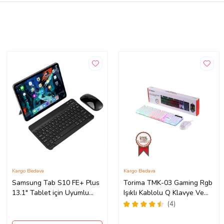
Kargo Bedava
Kargo Bedava
Samsung Tab S10 FE+ Plus
Torima TMK-03 Gaming Rgb
13.1" Tablet için Uyumlu
Işıklı Kablolu Q Klavye Ve
Slim Şarjlı Türkçe Bluetooth
Mouse Seti Beyaz
(4)
Klavye ve Mouse Seti
(Siyah)