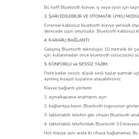
Bu hafif Bluetooth klavye, iş veya oyun için taşına
3. ŞARJ EDİLEBİLİR VE OTOMATİK UYKU MODU
Evrensel kablosuz bluetooth klavye yerleşik lityum
derecede uzun ömürlüdür. Bluetooth kablosuz klav
4. KARARLI BAĞLANTI:
Gelişmiş Bluetooth teknolojisi, 10 metrelik bir ç
için, kullanmadan önce bluetooth sürücüsünü yük
5. KONFORLU ve SESSİZ YAZIM:
Fısıltı kadar sessiz, düşük sesli tuşlar parmak uç
ayrılmış kısayol tuşlarına atayabilirsiniz.
Klavye bağlantı yöntemi:
1: açma/kapama anahtarını açın.
2: bağlantıya basın, Bluetooth logosunun göster
3: tablet/akıllı telefon gibi cihazın Bluetooth an
4: tablet/akıllı telefondaki Bluetooth 3.0 klavyes
Not: klavye aynı anda iki cihaza bağlanamaz. Bu n