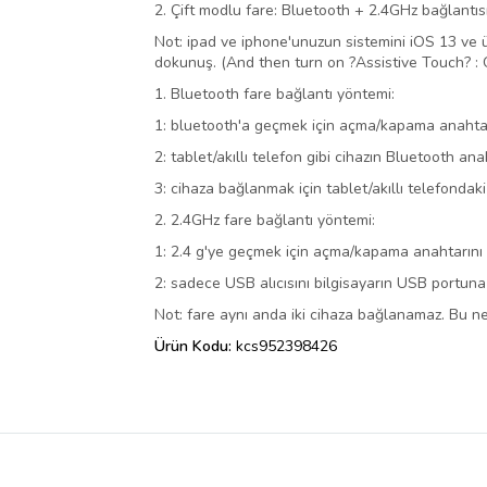
2. Çift modlu fare: Bluetooth + 2.4GHz bağlantıs
Not: ipad ve iphone'unuzun sistemini iOS 13 ve ü
dokunuş. (And then turn on ?Assistive Touch? : O
1. Bluetooth fare bağlantı yöntemi:
1: bluetooth'a geçmek için açma/kapama anahtar
2: tablet/akıllı telefon gibi cihazın Bluetooth an
3: cihaza bağlanmak için tablet/akıllı telefondaki
2. 2.4GHz fare bağlantı yöntemi:
1: 2.4 g'ye geçmek için açma/kapama anahtarını 
2: sadece USB alıcısını bilgisayarın USB portuna 
Not: fare aynı anda iki cihaza bağlanamaz. Bu ned
Ürün Kodu:
kcs952398426