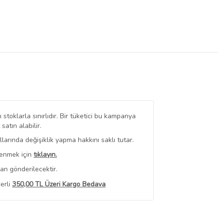
stoklarla sınırlıdır. Bir tüketici bu kampanya
tın alabilir.
arında değişiklik yapma hakkını saklı tutar.
renmek için
tıklayın.
an gönderilecektir.
erli
350,00 TL Üzeri Kargo Bedava
 Görüntüle
iyat bilgileri, satıcı tarafından