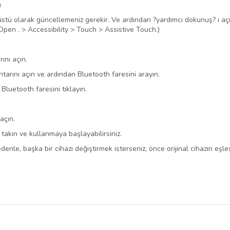
ı
stü olarak güncellemeniz gerekir. Ve ardından ?yardımcı dokunuş? ı açın
pen . > Accessibility > Touch > Assistive Touch.)
ını açın.
ahtarını açın ve ardından Bluetooth faresini arayın.
 Bluetooth faresini tıklayın.
açın.
takın ve kullanmaya başlayabilirsiniz.
enle, başka bir cihazı değiştirmek isterseniz, önce orijinal cihazın eşleş