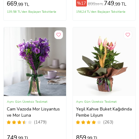
749
669
%17
899
,99 TL
,99 TL
,99 TL
139,58 TL'den Başlayan Taksitlerle
156,24 TL'den Başlayan Taksitlerle
Aynı Gün Ücretsiz Teslimat
Aynı Gün Ücretsiz Teslimat
Cam Vazoda Mor Lisyantus
Yeşil Kahve Buket Kağıdında
ve Mor Luna
Pembe Lilyum
(1479)
(263)
749
859
,99 TL
,99 TL