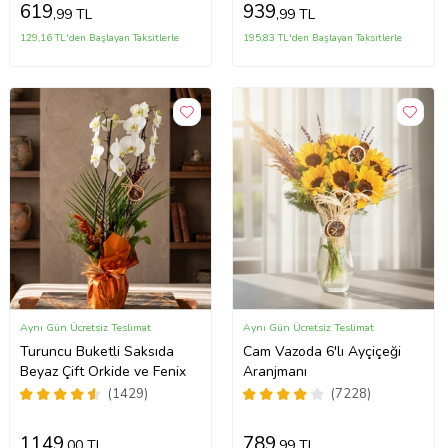
619
939
,99 TL
,99 TL
129,16 TL'den Başlayan Taksitlerle
195,83 TL'den Başlayan Taksitlerle
Aynı Gün Ücretsiz Teslimat
Aynı Gün Ücretsiz Teslimat
Turuncu Buketli Saksıda
Cam Vazoda 6'lı Ayçiçeği
Beyaz Çift Orkide ve Fenix
Aranjmanı
(1429)
(7228)
1149
789
,00 TL
,99 TL