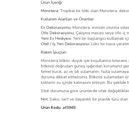
Ürün İçeriği
Monstera:
Tropikal bir bitki olan Monstera, dekor
Kullanım Alanları ve Öneriler
Ev Dekorasyonu:
Monstera, evinizin oturma odası
Ofis Dekorasyonu:
Çalışma masası veya ofis iç m
Yeni Ev Hediyesi:
Yeni bir başlangıcı kutlamak içi
Otel / İş Yeri Dekorasyonu:
Lüks bir hava yaratmak
Bakım İpuçları
Monstera bitkisi, düşük ışık koşullarına tolerans 
bitkinizi doğrudan güneş ışığından korumanız ge
temel kural, az ve sık sulamanın, fazla sulamaya
duruma dikkat etmelisiniz. Bitkinizi sulamadan 
köklerin su içinde kalmasını önleyin. Bu şekilde M
Stok durumuna göre ürünlerde ufak değişiklikler 
Not:
Saksı, sert ve dayanıklı bir plastik türü ola
Ürün Kodu:
at5948