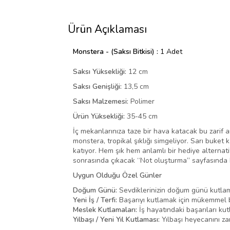
Ürün Açıklaması
Monstera - (Saksı Bitkisi) :
1 Adet
Saksı Yüksekliği:
12 cm
Saksı Genişliği:
13,5 cm
Saksı Malzemesi:
Polimer
Ürün Yüksekliği:
35-45 cm
İç mekanlarınıza taze bir hava katacak bu zarif ar
monstera, tropikal şıklığı simgeliyor. Sarı buke
katıyor. Hem şık hem anlamlı bir hediye alternati
sonrasında çıkacak “Not oluşturma” sayfasında b
Uygun Olduğu Özel Günler
Doğum Günü:
Sevdiklerinizin doğum günü kutlamal
Yeni İş / Terfi:
Başarıyı kutlamak için mükemmel bi
Meslek Kutlamaları:
İş hayatındaki başarıları kut
Yılbaşı / Yeni Yıl Kutlaması:
Yılbaşı heyecanını zar