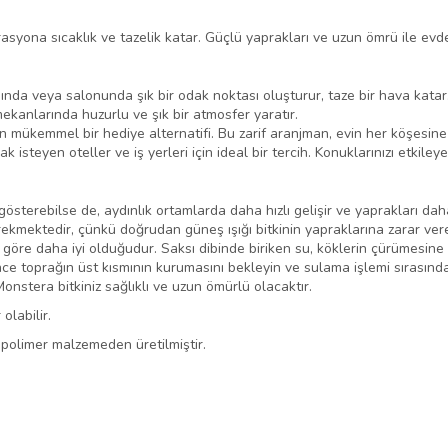
asyona sıcaklık ve tazelik katar. Güçlü yaprakları ve uzun ömrü ile evde
nda veya salonunda şık bir odak noktası oluşturur, taze bir hava katar
ekanlarında huzurlu ve şık bir atmosfer yaratır.
n mükemmel bir hediye alternatifi. Bu zarif aranjman, evin her köşesine t
 isteyen oteller ve iş yerleri için ideal bir tercih. Konuklarınızı etkileye
gösterebilse de, aydınlık ortamlarda daha hızlı gelişir ve yaprakları dah
rekmektedir, çünkü doğrudan güneş ışığı bitkinin yapraklarına zarar ver
 göre daha iyi olduğudur. Saksı dibinde biriken su, köklerin çürümesine 
önce toprağın üst kısmının kurumasını bekleyin ve sulama işlemi sırası
onstera bitkiniz sağlıklı ve uzun ömürlü olacaktır.
olabilir.
n polimer malzemeden üretilmiştir.