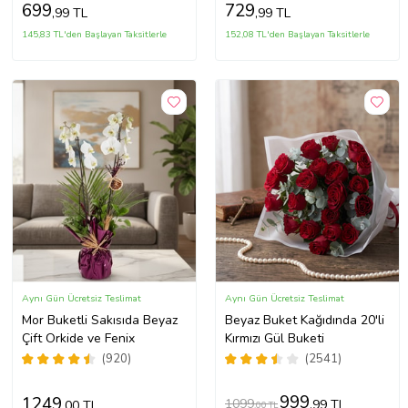
699
729
,99 TL
,99 TL
145,83 TL'den Başlayan Taksitlerle
152,08 TL'den Başlayan Taksitlerle
Aynı Gün Ücretsiz Teslimat
Aynı Gün Ücretsiz Teslimat
Mor Buketli Sakısıda Beyaz
Beyaz Buket Kağıdında 20'li
Çift Orkide ve Fenix
Kırmızı Gül Buketi
(920)
(2541)
999
1249
1099
,99 TL
,00 TL
,00 TL