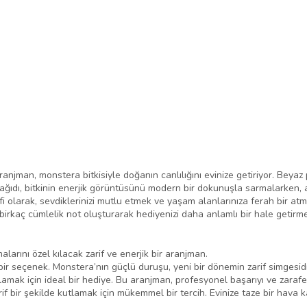
anjman, monstera bitkisiyle doğanın canlılığını evinize getiriyor. Beyaz p
t kağıdı, bitkinin enerjik görüntüsünü modern bir dokunuşla sarmalarken,
fi olarak, sevdiklerinizi mutlu etmek ve yaşam alanlarınıza ferah bir atm
irkaç cümlelik not oluşturarak hediyenizi daha anlamlı bir hale getirm
arını özel kılacak zarif ve enerjik bir aranjman.
r seçenek. Monstera’nın güçlü duruşu, yeni bir dönemin zarif simgesidi
lamak için ideal bir hediye. Bu aranjman, profesyonel başarıyı ve zarafe
if bir şekilde kutlamak için mükemmel bir tercih. Evinize taze bir hava 