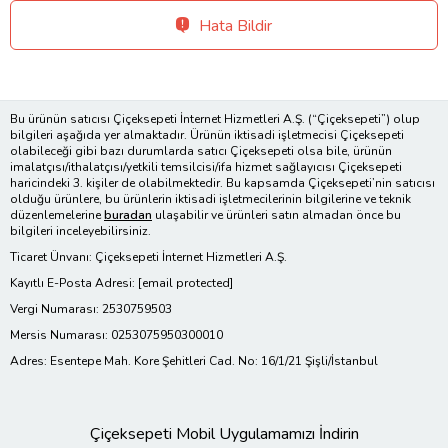
Hata Bildir
Bu ürünün satıcısı Çiçeksepeti İnternet Hizmetleri A.Ş. (“Çiçeksepeti”) olup
bilgileri aşağıda yer almaktadır. Ürünün iktisadi işletmecisi Çiçeksepeti
olabileceği gibi bazı durumlarda satıcı Çiçeksepeti olsa bile, ürünün
imalatçısı/ithalatçısı/yetkili temsilcisi/ifa hizmet sağlayıcısı Çiçeksepeti
haricindeki 3. kişiler de olabilmektedir. Bu kapsamda Çiçeksepeti’nin satıcısı
olduğu ürünlere, bu ürünlerin iktisadi işletmecilerinin bilgilerine ve teknik
düzenlemelerine
buradan
ulaşabilir ve ürünleri satın almadan önce bu
bilgileri inceleyebilirsiniz.
Ticaret Ünvanı: Çiçeksepeti İnternet Hizmetleri A.Ş.
Kayıtlı E-Posta Adresi:
[email protected]
Vergi Numarası: 2530759503
Mersis Numarası: 0253075950300010
Adres: Esentepe Mah. Kore Şehitleri Cad. No: 16/1/21 Şişli/İstanbul
Çiçeksepeti Mobil Uygulamamızı İndirin