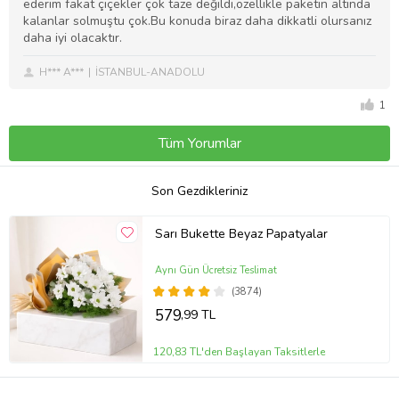
ederim fakat çiçekler çok taze değildi,özellikle paketin altında
kalanlar solmuştu çok.Bu konuda biraz daha dikkatli olursanız
daha iyi olacaktır.
H*** A***
İSTANBUL-ANADOLU
1
Tüm Yorumlar
Son Gezdikleriniz
Sarı Bukette Beyaz Papatyalar
Aynı Gün Ücretsiz Teslimat
(3874)
579
,99 TL
120,83 TL'den Başlayan Taksitlerle