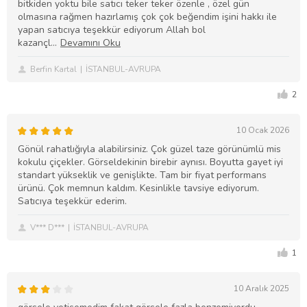
bitkiden yoktu bile satıcı teker teker özenle , özel gün
olmasına rağmen hazırlamış çok çok beğendim işini hakkı ile
yapan satıcıya teşekkür ediyorum Allah bol
kazançl
Berfin Kartal
İSTANBUL-AVRUPA
2
10 Ocak 2026
Gönül rahatlığıyla alabilirsiniz. Çok güzel taze görünümlü mis
kokulu çiçekler. Görseldekinin birebir aynısı. Boyutta gayet iyi
standart yükseklik ve genişlikte. Tam bir fiyat performans
ürünü. Çok memnun kaldım. Kesinlikle tavsiye ediyorum.
Satıcıya teşekkür ederim.
V*** D***
İSTANBUL-AVRUPA
1
10 Aralık 2025