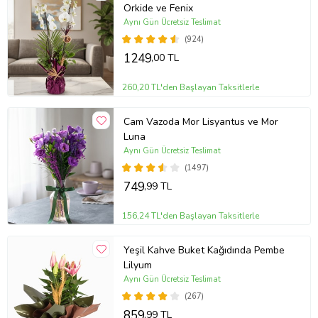
Orkide ve Fenix
ömrünü uzatmanızı sağlayacaktır. Solan veya kuruyan çiçekleri
temizleyerek diğer çiçeklerin daha uzun süre taze kalmasını
Aynı Gün Ücretsiz Teslimat
sağlayabilirsiniz.
(924)
1249
Not:
Stok durumuna göre ürünlerde ufak değişiklikler olabilir.
,00 TL
Ürün Kodu:
at6327
260,20 TL'den Başlayan Taksitlerle
Cam Vazoda Mor Lisyantus ve Mor
Luna
Aynı Gün Ücretsiz Teslimat
(1497)
749
,99 TL
156,24 TL'den Başlayan Taksitlerle
Yeşil Kahve Buket Kağıdında Pembe
Lilyum
Aynı Gün Ücretsiz Teslimat
(267)
859
,99 TL