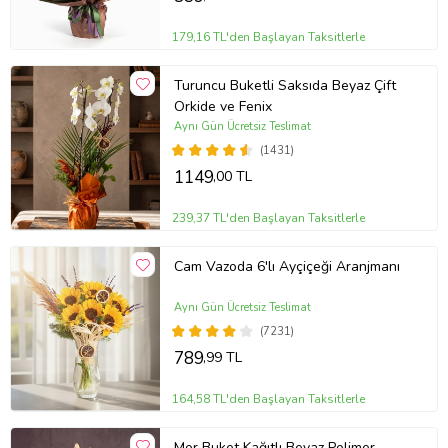
179,16 TL'den Başlayan Taksitlerle
Turuncu Buketli Saksıda Beyaz Çift
Orkide ve Fenix
Aynı Gün Ücretsiz Teslimat
(1431)
1149
,00 TL
239,37 TL'den Başlayan Taksitlerle
Cam Vazoda 6'lı Ayçiçeği Aranjmanı
Aynı Gün Ücretsiz Teslimat
(7231)
789
,99 TL
164,58 TL'den Başlayan Taksitlerle
Mor Buket Kağıtlı Beyaz Polimer