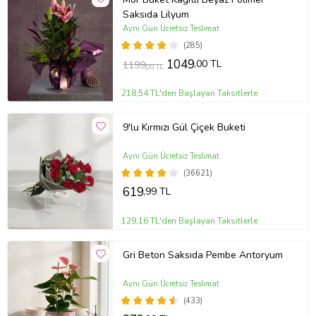
Saksıda Lilyum
Aynı Gün Ücretsiz Teslimat
(285)
1049
,00 TL
1199
,00 TL
218,54 TL'den Başlayan Taksitlerle
9'lu Kırmızı Gül Çiçek Buketi
Aynı Gün Ücretsiz Teslimat
(36621)
619
,99 TL
129,16 TL'den Başlayan Taksitlerle
Gri Beton Saksıda Pembe Antoryum
Aynı Gün Ücretsiz Teslimat
(433)