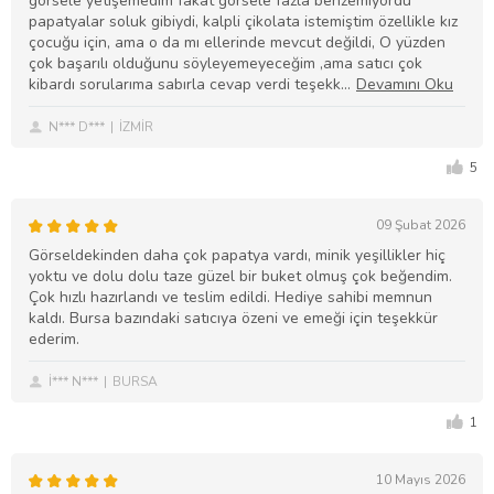
görsele yetişemedim fakat görsele fazla benzemiyordu
papatyalar soluk gibiydi, kalpli çikolata istemiştim özellikle kız
çocuğu için, ama o da mı ellerinde mevcut değildi, O yüzden
çok başarılı olduğunu söyleyemeyeceğim ,ama satıcı çok
kibardı sorularıma sabırla cevap verdi teşekk
N*** D***
İZMİR
5
09 Şubat 2026
Görseldekinden daha çok papatya vardı, minik yeşillikler hiç
yoktu ve dolu dolu taze güzel bir buket olmuş çok beğendim.
Çok hızlı hazırlandı ve teslim edildi. Hediye sahibi memnun
kaldı. Bursa bazındaki satıcıya özeni ve emeği için teşekkür
ederim.
İ*** N***
BURSA
1
10 Mayıs 2026