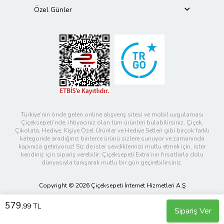
Özel Günler
Türkiye’nin önde gelen online alışveriş sitesi ve mobil uygulaması
Çiçeksepeti’nde, ihtiyacınız olan tüm ürünleri bulabilirsiniz. Çiçek,
Çikolata, Hediye, Kişiye Özel Ürünler ve Hediye Setleri gibi birçok farklı
kategoride aradığınız binlerce ürünü sizlere sunuyor ve zamanında
kapınıza getiriyoruz! Siz de ister sevdiklerinizi mutlu etmek için, ister
kendiniz için sipariş verebilir; Çiçeksepeti Extra’nın fırsatlarla dolu
dünyasıyla tanışarak mutlu bir gün geçirebilirsiniz.
Copyright © 2026 Çiçeksepeti İnternet Hizmetleri A.Ş
579
,99 TL
Sipariş Ver