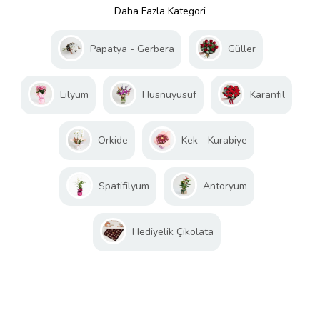
Daha Fazla Kategori
Papatya - Gerbera
Güller
Lilyum
Hüsnüyusuf
Karanfil
Orkide
Kek - Kurabiye
Spatifilyum
Antoryum
Hediyelik Çikolata