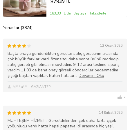
879
,99 TL
183,33 TL'den Başlayan Taksitlerle
Yorumlar (3874)
12 Ocak 2026
Başta onaya gönderdikleri görselle satış görselinin arasında
çok büyük farklar vardı özensizdi daha sonra ürünü reddedip
satış görseli gibi olmasını söyledim. 9-12 arası teslime sipariş
verdim 11.03 de bana onay görseli gönderdiler beğenmedim
çiçeği baştan yaptılar. Bütün hatalar
M*** a***
GAZİANTEP
4
14 Şubat 2026
MUHTEŞEM HİZMET . Görseldekinden çok daha fazla çiçek
yoğunluğu vardı hatta hepsi papatya idi arasında hiç yeşil