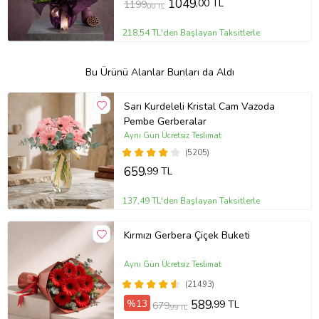
1049
,00 TL
1199
,00 TL
218,54 TL'den Başlayan Taksitlerle
Bu Ürünü Alanlar Bunları da Aldı
Sarı Kurdeleli Kristal Cam Vazoda
Pembe Gerberalar
Aynı Gün Ücretsiz Teslimat
(5205)
659
,99 TL
137,49 TL'den Başlayan Taksitlerle
Kırmızı Gerbera Çiçek Buketi
Aynı Gün Ücretsiz Teslimat
(21493)
%13
589
,99 TL
679
,99 TL