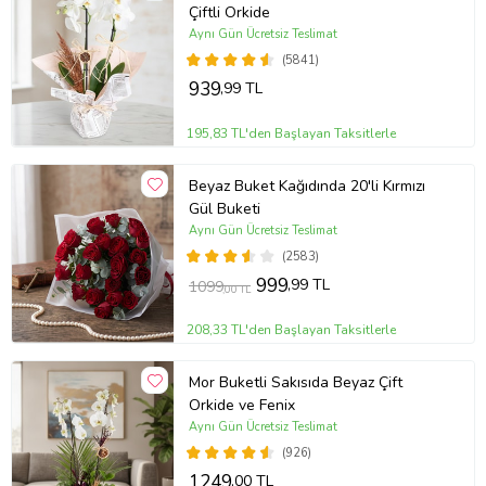
Çiftli Orkide
Not:
Stok durumuna göre ürünlerde ufak değişiklikler olabilir.
Aynı Gün Ücretsiz Teslimat
Not:
Turuncu çardak güllerde ton farkı görülebilir.
(5841)
Ürün Kodu:
vbt1355
939
,99 TL
195,83 TL'den Başlayan Taksitlerle
Beyaz Buket Kağıdında 20'li Kırmızı
Gül Buketi
Aynı Gün Ücretsiz Teslimat
(2583)
999
,99 TL
1099
,00 TL
208,33 TL'den Başlayan Taksitlerle
Mor Buketli Sakısıda Beyaz Çift
Orkide ve Fenix
Aynı Gün Ücretsiz Teslimat
(926)
1249
,00 TL