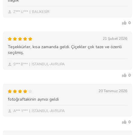
sağlık
Z*** U***
BALIKESİR
0
21 Şubat 2026
Teşekkürler, kısa zamanda geldi. Çiçekler çok taze ve özenli
seçilmiş.
S*** B***
İSTANBUL-AVRUPA
0
20 Temmuz 2026
fotoğraftakinin aynısı geldi
A*** Y***
İSTANBUL-AVRUPA
0