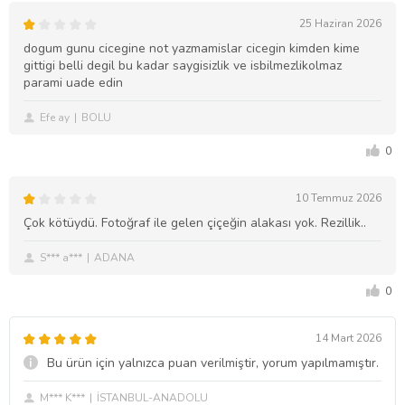
25 Haziran 2026
dogum gunu cicegine not yazmamislar cicegin kimden kime
gittigi belli degil bu kadar saygisizlik ve isbilmezlikolmaz
parami uade edin
Efe ay
BOLU
0
10 Temmuz 2026
Çok kötüydü. Fotoğraf ile gelen çiçeğin alakası yok. Rezillik..
S*** a***
ADANA
0
14 Mart 2026
Bu ürün için yalnızca puan verilmiştir, yorum yapılmamıştır.
M*** K***
İSTANBUL-ANADOLU