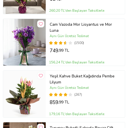
260,20 TL'den Başlayan Taksitlerle
Cam Vazoda Mor Lisyantus ve Mor
Luna
Aynı Gün Ücretsiz Teslimat
(1500)
749
,99 TL
156,24 TL'den Başlayan Taksitlerle
Yeşil Kahve Buket Kağıdında Pembe
Lilyum
Aynı Gün Ücretsiz Teslimat
(267)
859
,99 TL
179,16 TL'den Başlayan Taksitlerle
Turuncu Buketli Saksıda Beyaz Çift