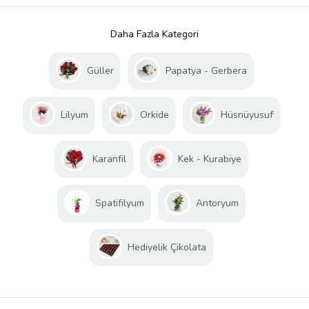
Daha Fazla Kategori
Güller
Papatya - Gerbera
Lilyum
Orkide
Hüsnüyusuf
Karanfil
Kek - Kurabiye
Spatifilyum
Antoryum
Hediyelik Çikolata