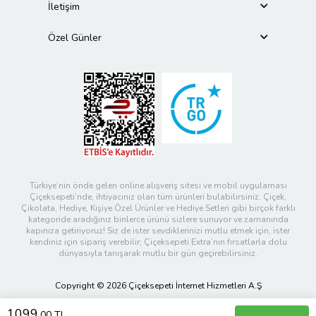
İletişim
Özel Günler
Türkiye’nin önde gelen online alışveriş sitesi ve mobil uygulaması
Çiçeksepeti’nde, ihtiyacınız olan tüm ürünleri bulabilirsiniz. Çiçek,
Çikolata, Hediye, Kişiye Özel Ürünler ve Hediye Setleri gibi birçok farklı
kategoride aradığınız binlerce ürünü sizlere sunuyor ve zamanında
kapınıza getiriyoruz! Siz de ister sevdiklerinizi mutlu etmek için, ister
kendiniz için sipariş verebilir; Çiçeksepeti Extra’nın fırsatlarla dolu
dünyasıyla tanışarak mutlu bir gün geçirebilirsiniz.
Copyright © 2026 Çiçeksepeti İnternet Hizmetleri A.Ş
1099
,00 TL