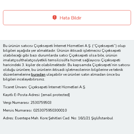
Hata Bildir
Bu ürünün satıcısı Çiçeksepeti İnternet Hizmetleri A.Ş. (“Çiçeksepeti”) olup
bilgileri aşağıda yer almaktadır. Ürünün iktisadi işletmecisi Çiçeksepeti
olabileceği gibi bazı durumlarda satıcı Çiçeksepeti olsa bile, ürünün
imalatçısı/ithalatçısı/yetkili temsilcisi/ifa hizmet sağlayıcısı Çiçeksepeti
haricindeki 3. kişiler de olabilmektedir. Bu kapsamda Çiçeksepeti’nin satıcısı
olduğu ürünlere, bu ürünlerin iktisadi işletmecilerinin bilgilerine ve teknik
düzenlemelerine
buradan
ulaşabilir ve ürünleri satın almadan önce bu
bilgileri inceleyebilirsiniz.
Ticaret Ünvanı: Çiçeksepeti İnternet Hizmetleri A.Ş.
Kayıtlı E-Posta Adresi:
[email protected]
Vergi Numarası: 2530759503
Mersis Numarası: 0253075950300010
Adres: Esentepe Mah. Kore Şehitleri Cad. No: 16/1/21 Şişli/İstanbul