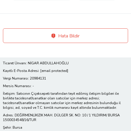
Hata Bildir
Ticaret Ünvanı: NİGAR ABDULLAHOĞLU
Kayıtlı E-Posta Adresi:
[email protected]
Vergi Numarası: 20984131
Mersis Numarası: -
İletişim: Satıcının Çiçeksepeti tarafından teyit edilmiş iletişim bilgileri ile
birlikte tacir/esnaf/sanatkar olan satıcılar için merkez adresi;
tacir/esnaf/sanatkar olmayan satıcılar için merkez adresinin bulunduğu il
bilgisi, ad, soyad ve T.C. kimlik numarası kayıt altında bulunmaktadır.
Adres: DEĞİRMENLİKIZIK MAH. DÜLGER SK. NO: 10 / 1 YILDIRIM/ BURSA
1500034548/16/TUR
Şehir: Bursa