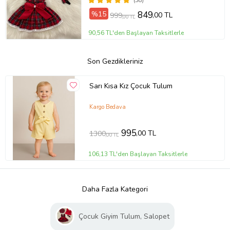
(38)
%15
849
,00 TL
999
,00 TL
90,56 TL'den Başlayan Taksitlerle
Son Gezdikleriniz
Sarı Kısa Kız Çocuk Tulum
Kargo Bedava
995
,00 TL
1300
,00 TL
106,13 TL'den Başlayan Taksitlerle
Daha Fazla Kategori
Çocuk Giyim Tulum, Salopet