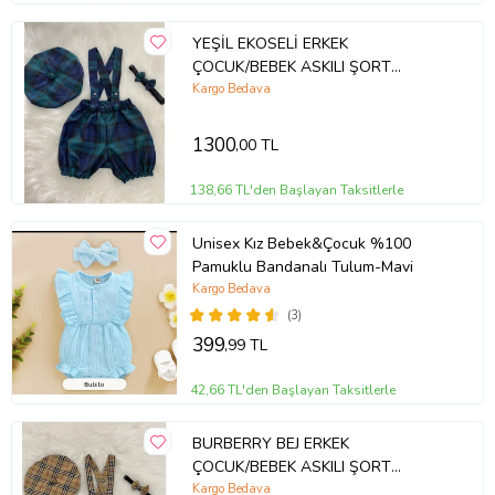
YEŞİL EKOSELİ ERKEK
ÇOCUK/BEBEK ASKILI ŞORT
SALOPET & RESSAM ŞAPKASI &
Kargo Bedava
PAPYON TAKIM- PASTA PATLATMA-
DOĞUM GÜNÜ KIYAFETİ
1300
,00 TL
138,66 TL'den Başlayan Taksitlerle
Unisex Kız Bebek&Çocuk %100
Pamuklu Bandanalı Tulum-Mavi
Kargo Bedava
(3)
399
,99 TL
42,66 TL'den Başlayan Taksitlerle
BURBERRY BEJ ERKEK
ÇOCUK/BEBEK ASKILI ŞORT
SALOPET & RESSAM ŞAPKASI &
Kargo Bedava