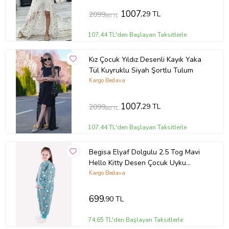
1007
,29 TL
2099
,80 TL
107,44 TL'den Başlayan Taksitlerle
Kız Çocuk Yıldız Desenli Kayık Yaka
Tül Kuyruklu Siyah Şortlu Tulum
Kargo Bedava
1007
,29 TL
2099
,80 TL
107,44 TL'den Başlayan Taksitlerle
Begisa Elyaf Dolgulu 2.5 Tog Mavi
Hello Kitty Desen Çocuk Uyku
Tulumu
Kargo Bedava
699
,90 TL
74,65 TL'den Başlayan Taksitlerle