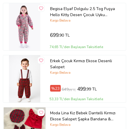
Begisa Elyaf Dolgulu 2.5 Tog Fuşya
Hello Kitty Desen Çocuk Uyku
Tulumu
Kargo Bedava
699
,90 TL
74,65 TL'den Başlayan Taksitlerle
Erkek Çocuk Kırmızı Ekose Desenli
Salopet
Kargo Bedava
%23
499
,99 TL
649
,99 TL
53,33 TL'den Başlayan Taksitlerle
Moda Lina Kız Bebek Dantelli Kırmızı
Ekose Salopet Şapka Bandana &
Bluz Set
Kargo Bedava