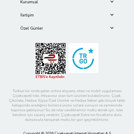
Kurumsal
İletişim
Özel Günler
Türkiye’nin önde gelen online alışveriş sitesi ve mobil uygulaması
Çiçeksepeti’nde, ihtiyacınız olan tüm ürünleri bulabilirsiniz. Çiçek,
Çikolata, Hediye, Kişiye Özel Ürünler ve Hediye Setleri gibi birçok farklı
kategoride aradığınız binlerce ürünü sizlere sunuyor ve zamanında
kapınıza getiriyoruz! Siz de ister sevdiklerinizi mutlu etmek için, ister
kendiniz için sipariş verebilir; Çiçeksepeti Extra’nın fırsatlarla dolu
dünyasıyla tanışarak mutlu bir gün geçirebilirsiniz.
Copyright © 2026 Çiçeksepeti İnternet Hizmetleri A.Ş