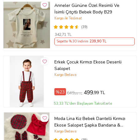
Anneler Gününe Özel Resimli Ve
İsimli Çıtçıtlı Bebek Body B29
Kargo ile Teslimat
(39)
342
,71 TL
Sepette %30 İndirim
239
,90 TL
Erkek Çocuk Kırmızı Ekose Desenli
Salopet
Kargo Bedava
%23
499
,99 TL
649
,99 TL
53,33 TL'den Başlayan Taksitlerle
Moda Lina Kız Bebek Dantelli Kırmızı
Ekose Salopet Şapka Bandana &
Bluz Set
Kargo Bedava