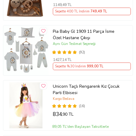
1149
,49 TL
Sepette 400 TL İndirim
749
,49 TL
Pia Baby Gl 1909 11 Parça İsme
Özel Hastane Çıkışı
Aynı Gün Teslimat Seçeneği
(92)
1427
,14 TL
Sepette %30 İndirim
999
,00 TL
Unicorn Taçlı Rengarenk Kız Çocuk
Parti Elbisesi
Kargo Bedava
(16)
834
,90 TL
89,05 TL'den Başlayan Taksitlerle