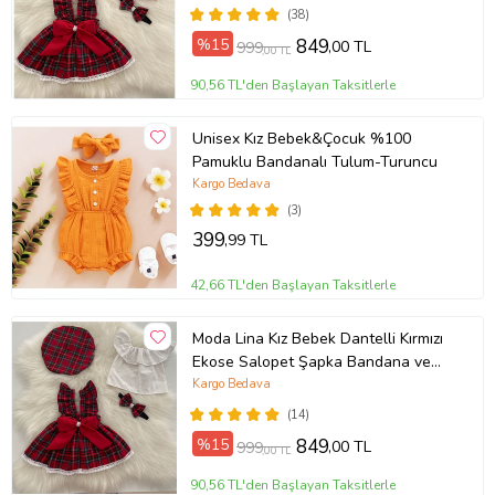
(38)
%15
849
,00 TL
999
,00 TL
90,56 TL'den Başlayan Taksitlerle
Unisex Kız Bebek&Çocuk %100
Pamuklu Bandanalı Tulum-Turuncu
Kargo Bedava
(3)
399
,99 TL
42,66 TL'den Başlayan Taksitlerle
Moda Lina Kız Bebek Dantelli Kırmızı
Ekose Salopet Şapka Bandana ve
Bluz Set
Kargo Bedava
(14)
%15
849
,00 TL
999
,00 TL
90,56 TL'den Başlayan Taksitlerle