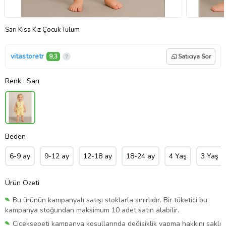
Sarı Kısa Kız Çocuk Tulum
vitastoretr
9,3
Satıcıya Sor
Renk
: Sarı
Beden
6-9 ay
9-12 ay
12-18 ay
18-24 ay
4 Yaş
3 Yaş
Ürün Özeti
Bu ürünün kampanyalı satışı stoklarla sınırlıdır. Bir tüketici bu
kampanya stoğundan maksimum 10 adet satın alabilir.
Çiçeksepeti kampanya koşullarında değişiklik yapma hakkını saklı