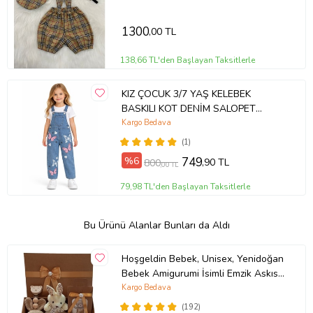
PAPYON TAKIM- PASTA PATLATMA-
DOĞUM GÜNÜ KIYAFETİ
1300
,00 TL
138,66 TL'den Başlayan Taksitlerle
KIZ ÇOCUK 3/7 YAŞ KELEBEK
BASKILI KOT DENİM SALOPET
TULUM , DOĞUM GÜNÜ HEDİYESİ
Kargo Bedava
(Mavi)
(1)
%6
749
,90 TL
800
,00 TL
79,98 TL'den Başlayan Taksitlerle
Bu Ürünü Alanlar Bunları da Aldı
Hoşgeldin Bebek, Unisex, Yenidoğan
Bebek Amigurumi İsimli Emzik Askısı
Hediye Seti
Kargo Bedava
(192)