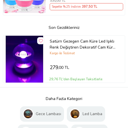
530
,00 TL
Sepette %25 İndirim
397
,50 TL
Son Gezdikleriniz
Satürn Gezegen Cam Küre Led Işıklı
Renk Değiştiren Dekoratif Cam Küre
(Çok Renkli)
Kargo ile Teslimat
279
,00 TL
29,76 TL'den Başlayan Taksitlerle
Daha Fazla Kategori
Gece Lambası
Led Lamba