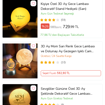
Kişiye Özel 3D Ay Gece Lambası
Dekoratif Stand Hediyeli (Sarı)
Aynı Gün Teslimat Seçeneği
(59)
%26
729
,99 TL
989
,99 TL
77,86 TL'den Başlayan Taksitlerle
3D Ay Mom Sarı Renk Gece Lambası
ve Dolunay Ay Gezegen Işıklı Cam
Küre
Ücretsiz / 24 Saatte Kargo
(10)
Sepet Fiyatı
592
,90 TL
Sevgililer Gününe Özel 3D Ay
Şeklinde Dekoratif Gece Lambası
(Standlı) (Beyaz)
Aynı Gün Ücretsiz Teslimat
(9)