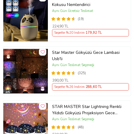
Kokusu Nemlendirici
Aynı Gün Ücretsiz Teslimat
(19)
224
,90 TL
Sepette %20 İndirim
179
,92 TL
Star Master Gökyüzü Gece Lambasi
Usb'li
Aynı Gün Teslimat Seçeneği
(325)
390
,00 TL
Sepette %26 İndirim
288
,60 TL
STAR MASTER Star Lightning Renkli
Yıldızlı Gökyüzü Projeksiyon Gece
Lambası (Pembe)
Aynı Gün Teslimat Seçeneği
(48)