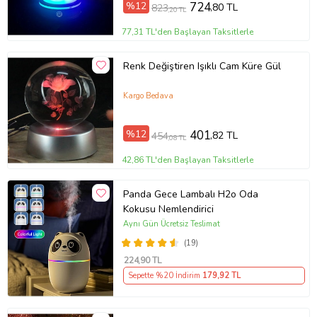
%12
724
,80 TL
823
,20 TL
77,31 TL'den Başlayan Taksitlerle
Renk Değiştiren Işıklı Cam Küre Gül
Kargo Bedava
%12
401
,82 TL
454
,08 TL
42,86 TL'den Başlayan Taksitlerle
Panda Gece Lambalı H2o Oda
Kokusu Nemlendirici
Aynı Gün Ücretsiz Teslimat
(19)
224
,90 TL
Sepette %20 İndirim
179
,92 TL