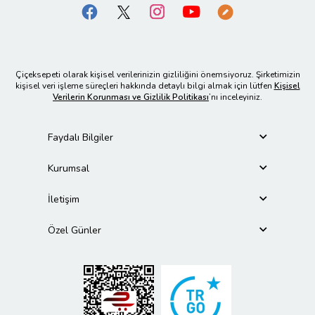
Çiçeksepeti olarak kişisel verilerinizin gizliliğini önemsiyoruz. Şirketimizin
kişisel veri işleme süreçleri hakkında detaylı bilgi almak için lütfen
Kişisel
Verilerin Korunması ve Gizlilik Politikası
’nı inceleyiniz.
Faydalı Bilgiler
Kurumsal
İletişim
Özel Günler