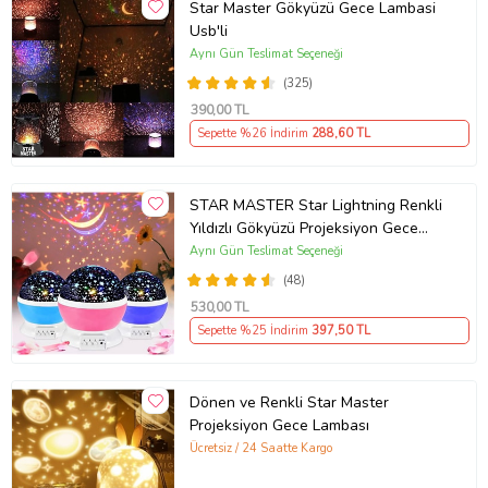
Star Master Gökyüzü Gece Lambasi
Usb'li
Aynı Gün Teslimat Seçeneği
(325)
390
,00 TL
Sepette %26 İndirim
288
,60 TL
STAR MASTER Star Lightning Renkli
Yıldızlı Gökyüzü Projeksiyon Gece
Lambası (Pembe)
Aynı Gün Teslimat Seçeneği
(48)
530
,00 TL
Sepette %25 İndirim
397
,50 TL
Dönen ve Renkli Star Master
Projeksiyon Gece Lambası
Ücretsiz / 24 Saatte Kargo