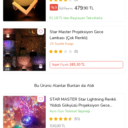
%9
479
,90 TL
527
,89 TL
51,18 TL'den Başlayan Taksitlerle
Star Master Projeksiyon Gece
Lambası (Çok Renkli)
24 Saatte Kargo
(5)
Sepet Fiyatı
265
,30 TL
Bu Ürünü Alanlar Bunları da Aldı
STAR MASTER Star Lightning Renkli
Yıldızlı Gökyüzü Projeksiyon Gece
Lambası (Mor)
Aynı Gün Teslimat Seçeneği
(51)
530
,00 TL