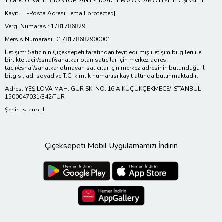
Ticaret Ünvanı: BİTONTOPTAN E-TİCARET PAZARLAMA LİMİTED ŞİRKETİ
Kayıtlı E-Posta Adresi:
[email protected]
Vergi Numarası: 1781786829
Mersis Numarası: 0178178682900001
İletişim: Satıcının Çiçeksepeti tarafından teyit edilmiş iletişim bilgileri ile
birlikte tacir/esnaf/sanatkar olan satıcılar için merkez adresi;
tacir/esnaf/sanatkar olmayan satıcılar için merkez adresinin bulunduğu il
bilgisi, ad, soyad ve T.C. kimlik numarası kayıt altında bulunmaktadır.
Adres: YEŞİLOVA MAH. GÜR SK. NO: 16 A KÜÇÜKÇEKMECE/ İSTANBUL
1500047031/342/TUR
Şehir: İstanbul
Çiçeksepeti Mobil Uygulamamızı İndirin