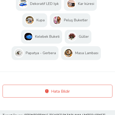
Dekoratif LED Işık
Kar küresi
Kupa
Peluş Buketler
Kelebek Buketi
Güller
Papatya - Gerbera
Masa Lambası
Hata Bildir