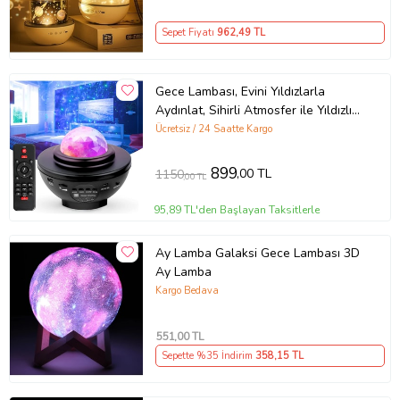
Sepet Fiyatı
962
,49 TL
Gece Lambası, Evini Yıldızlarla
Aydınlat, Sihirli Atmosfer ile Yıldızlı
Geceler Projektör Bluetooth
Ücretsiz / 24 Saatte Kargo
Hoparlör Ses Bombası (Siyah)
899
,00 TL
1150
,00 TL
95,89 TL'den Başlayan Taksitlerle
Ay Lamba Galaksi Gece Lambası 3D
Ay Lamba
Kargo Bedava
551
,00 TL
Sepette %35 İndirim
358
,15 TL