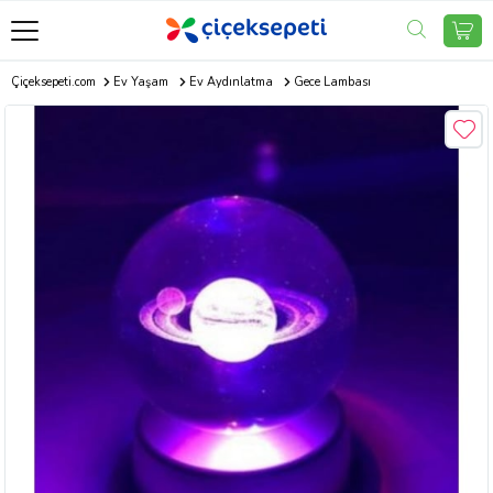
Çiçeksepeti.com
Ev Yaşam
Ev Aydınlatma
Gece Lambası