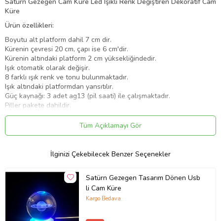
Satürn Gezegen Cam Küre Led Işıklı Renk Değiştiren Dekoratif Cam
Küre
Ürün özellikleri:
Boyutu alt platform dahil 7 cm dir.
Kürenin çevresi 20 cm, çapı ise 6 cm'dir.
Kürenin altındaki platform 2 cm yüksekliğindedir.
Işık otomatik olarak değişir.
8 farklı ışık renk ve tonu bulunmaktadır.
Işık altındaki platformdan yansıtılır.
Güç kaynağı: 3 adet ag13 (pil saati) ile çalışmaktadır.
Piller pakete dahildir.
Ürün 2 parçadan oluşur.
Tüm Açıklamayı Gör
Ürün Kodu:
kcm95459683
İlginizi Çekebilecek Benzer Seçenekler
Satürn Gezegen Tasarım Dönen Usb
li Cam Küre
Kargo Bedava