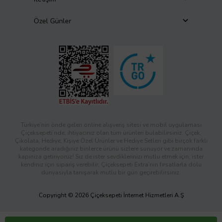
Özel Günler
Türkiye’nin önde gelen online alışveriş sitesi ve mobil uygulaması
Çiçeksepeti’nde, ihtiyacınız olan tüm ürünleri bulabilirsiniz. Çiçek,
Çikolata, Hediye, Kişiye Özel Ürünler ve Hediye Setleri gibi birçok farklı
kategoride aradığınız binlerce ürünü sizlere sunuyor ve zamanında
kapınıza getiriyoruz! Siz de ister sevdiklerinizi mutlu etmek için, ister
kendiniz için sipariş verebilir; Çiçeksepeti Extra’nın fırsatlarla dolu
dünyasıyla tanışarak mutlu bir gün geçirebilirsiniz.
Copyright © 2026 Çiçeksepeti İnternet Hizmetleri A.Ş