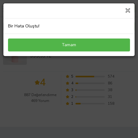
Bir Hata Oluştu!
Schefflera Tekli
Tamam
Değerlendirmeleri
599,
99 TL
5
574
4
4
86
3
38
887 Değerlendirme
2
31
469 Yorum
1
158