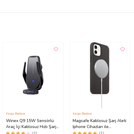
Kargo Bedava
Kargo Bedava
Winex Q9 15W Sensörlü
Magsafe Kablosuz Şarj Aleti
Araç İçi Kablosuz Hızlı Şarj
Iphone Cihazları ile
Aleti ve Telefon Tutucu
Uyumludur iphone
(1)
(1)