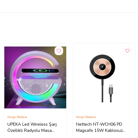
Kargo Bedava
Kargo Bedava
UPEKA Led Wıreless Şarj
Nettech NT-WCH06 PD
Özellikli Radyolu Masa
Magsafe 15W Kablosuz
Lambası Kablosuz Gece
Wireless Şarj (Siyah)