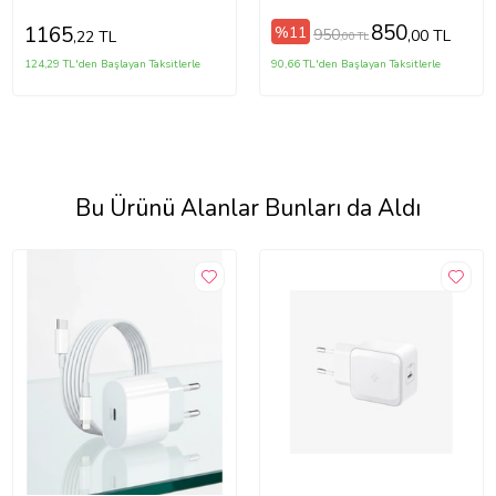
850
1165
%11
950
,00 TL
,22 TL
,00 TL
124,29 TL'den Başlayan Taksitlerle
90,66 TL'den Başlayan Taksitlerle
Bu Ürünü Alanlar Bunları da Aldı