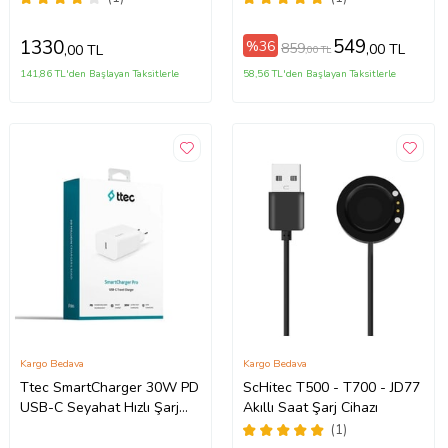
11,12,13,14,15,16,16 pro
max (Beyaz)
549
1330
%36
859
,00 TL
,00 TL
,00 TL
141,86 TL'den Başlayan Taksitlerle
58,56 TL'den Başlayan Taksitlerle
Kargo Bedava
Kargo Bedava
Ttec SmartCharger 30W PD
ScHitec T500 - T700 - JD77
USB-C Seyahat Hızlı Şarj
Akıllı Saat Şarj Cihazı
Aleti Beyaz
(1)