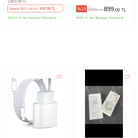
2459
,99 TL
Göstergeli
899
%10
Sepette %20 İndirim
1967
,99 TL
999
,00 TL
,00 TL
209,91 TL'den Başlayan Taksitlerle
95,89 TL'den Başlayan Taksitlerle