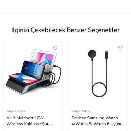
İlginizi Çekebilecek Benzer Seçenekler
Kargo Bedava
Kargo Bedava
ALLY Multiport 10W
ScHitec Samsung Watch
Wireless Kablosuz Şarj
4/Watch 5/ Watch 6 Uyumlu
Cihazı Organizer Stand-
Type-C Girişli Fast Wireless