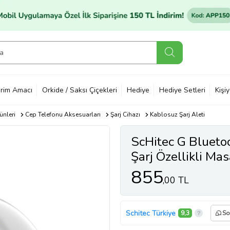
rim Amacı
Orkide / Saksı Çiçekleri
Hediye
Hediye Setleri
Kişi
ünleri
Cep Telefonu Aksesuarları
Şarj Cihazı
Kablosuz Şarj Aleti
ScHitec G Blueto
Şarj Özellikli Ma
855
,00 TL
Schitec Türkiye
9,3
So