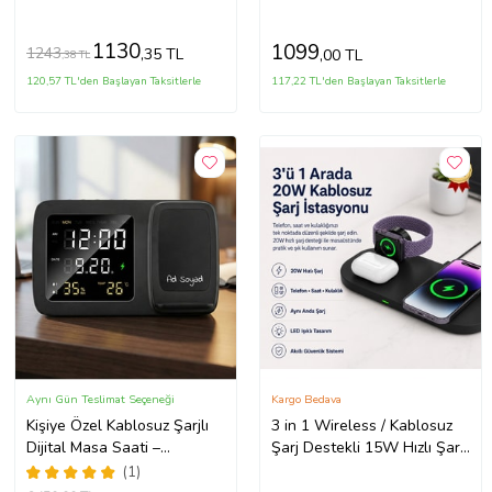
Lambası Bluetooth Hoparlör
1130
1099
1243
,35 TL
,00 TL
,38 TL
120,57 TL'den Başlayan Taksitlerle
117,22 TL'den Başlayan Taksitlerle
Aynı Gün Teslimat Seçeneği
Kargo Bedava
Kişiye Özel Kablosuz Şarjlı
3 in 1 Wireless / Kablosuz
Dijital Masa Saati –
Şarj Destekli 15W Hızlı Şarj
Wireless Şarj İstasyonu,
Özellikli Apple Watch,
(1)
Tarih/Sıcaklık/Nem
Airpods, ve Telefon Şarjı