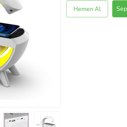
Sep
Hemen Al