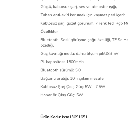
Güçlü, kablosuz şarj, ses ve atmosfer ışığı,
Taban anti-skid korumak için kaymaz ped içerir
Kablosuz şarj, güzel görünüm, 7 renk led, Rgb Mu
Özellikler
Bluetooth, Sesli görüşme çağrı özelliği, TF Sd Ha
özelliği,
Güç kaynağı modu: dahili lityum pil/USB 5V
Pil kapasitesi: 1800mAh
Bluetooth sürümü: 5.0
Bağlantı aralığı: 10m çekim mesafe
Kablosuz Şarj Çıkış Güç: 5W - 7.5W
Hoparlör Çıkış Güç: 5W
Ürün Kodu:
kcm13691651