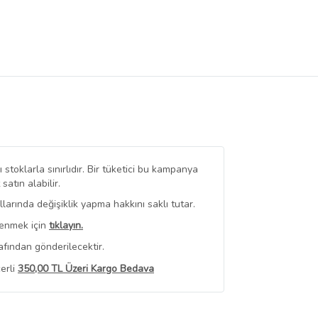
stoklarla sınırlıdır. Bir tüketici bu kampanya
tın alabilir.
arında değişiklik yapma hakkını saklı tutar.
renmek için
tıklayın.
afından gönderilecektir.
erli
350,00 TL Üzeri Kargo Bedava
 Görüntüle
iyat bilgileri, satıcı tarafından