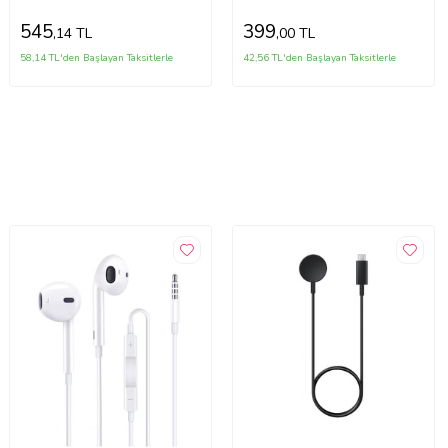
545
399
,14 TL
,00 TL
58,14 TL'den Başlayan Taksitlerle
42,56 TL'den Başlayan Taksitlerle