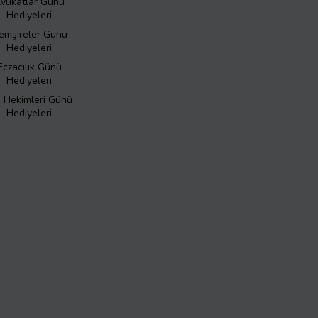
vukatlar Günü
Hediyeleri
emşireler Günü
Hediyeleri
Eczacılık Günü
Hediyeleri
ş Hekimleri Günü
Hediyeleri