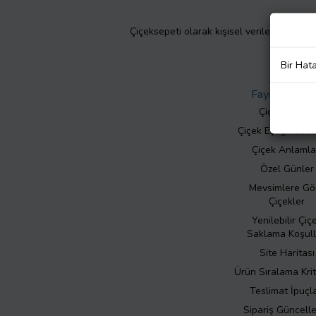
Çiçeksepeti olarak kişisel verilerinizin giz
Bir Hat
Faydalı Bilgil
Çiçek Bakımı
Çiçek Eşliğinde N
Çiçek Anlamla
Özel Günler
Mevsimlere Gö
Çiçekler
Yenilebilir Çiç
Saklama Koşull
Site Haritası
Ürün Sıralama Krit
Teslimat İpuçla
Sipariş Güncell