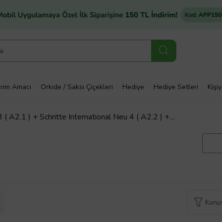
rim Amacı
Orkide / Saksı Çiçekleri
Hediye
Hediye Setleri
Kişi
3 ( A2.1 ) + Schritte International Neu 4 ( A2.2 ) +
5 ( B1.1 )
Konuy