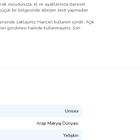
arak vücudunuza, el ve ayaklarınıza dairesel
n küçük bir bölgesinde allerjen testi yapmadan
inde saklayınız. Haricen kullanım içindir. Açık
siyon görülmesi halinde kullanmayınız. Son
Unisex
Arap Makyaj Dünyası
Yetişkin