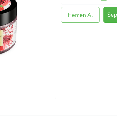
Sep
Hemen Al