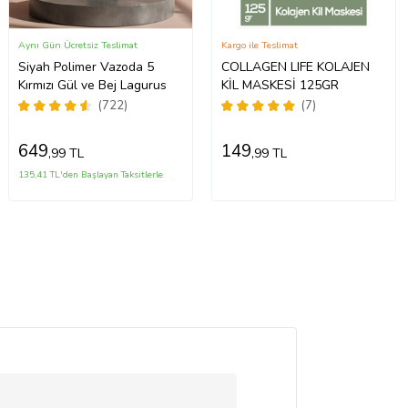
Aynı Gün Ücretsiz Teslimat
Kargo ile Teslimat
Siyah Polimer Vazoda 5
COLLAGEN LIFE KOLAJEN
Kırmızı Gül ve Bej Lagurus
KİL MASKESİ 125GR
(722)
(7)
649
149
,99 TL
,99 TL
135,41 TL'den Başlayan Taksitlerle