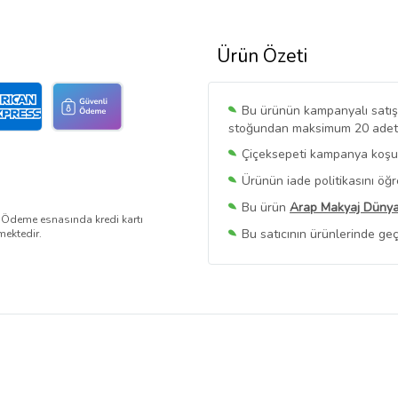
Ürün Özeti
Bu ürünün kampanyalı satışı 
stoğundan maksimum 20 adet sa
Çiçeksepeti kampanya koşull
Ürünün iade politikasını öğ
Bu ürün
Arap Makyaj Dünya
. Ödeme esnasında kredi kartı
Bu satıcının ürünlerinde geç
mektedir.
Bu Satıcının
Tüm Ürünlerini
Ürün sayfasında gördüğünüz f
belirlenmektedir.