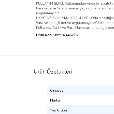
KULLANIM ŞEKLİ: Kullanmadan önce bir spatula yar
hareketlerle 5-6 dk. masaj yapınız, daha sonra ıl
uygulamayınız.
UYARI VE SAKLAMA KOŞULLARI: Oda sıcaklığında (2
yara ve tahrişli deriye uygulamayınız.Gözle temas
Kullanma Tarihi ve Parti Numarası ambalaj üzeri
Ürün Kodu:
kcm82446270
Ürün Özellikleri
Cinsiyet
Marka
Yaş Grubu