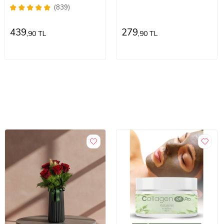
Tipi Ayak Peeling Maskesi
(839)
439
279
,90 TL
,90 TL