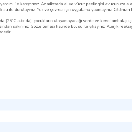
dımı ile karıştırınız. Az miktarda el ve vücut peelingini avucunuza al
ık su ile durulayınız. Yüz ve çevresi için uygulama yapmayınız. Cildinizi
5°C altında), çocukların ulaşamayacağı yerde ve kendi ambalajı içeris
ından sakınınız. Gözle teması halinde bol su ile yıkayınız. Alerjik reak
ndedir.