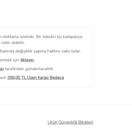
stoklarla sınırlıdır. Bir tüketici bu kampanya
tın alabilir.
arında değişiklik yapma hakkını saklı tutar.
renmek için
tıklayın.
sı
tarafından gönderilecektir.
erli
350,00 TL Üzeri Kargo Bedava
 Görüntüle
iyat bilgileri, satıcı tarafından
Ürün Güvenliği Bilgileri