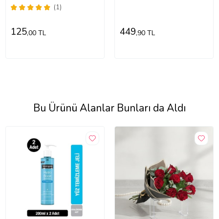
Maskesi 75 Ml. İkili Paket
(1)
125
449
,00 TL
,90 TL
Bu Ürünü Alanlar Bunları da Aldı