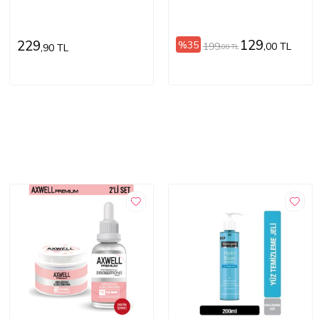
129
229
%35
199
,00 TL
,90 TL
,00 TL