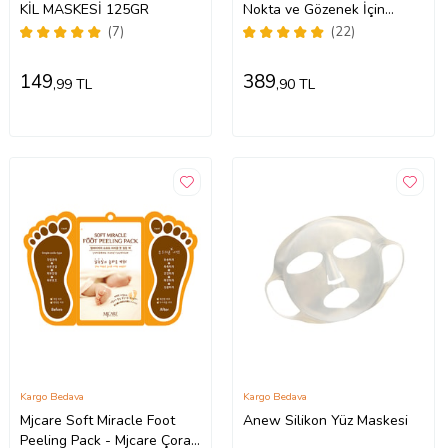
KİL MASKESİ 125GR
Nokta ve Gözenek İçin
Temizleyici Burun Bandı
(7)
(22)
10lu
149
389
,99 TL
,90 TL
Kargo Bedava
Kargo Bedava
Mjcare Soft Miracle Foot
Anew Silikon Yüz Maskesi
Peeling Pack - Mjcare Çorap