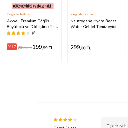
Kargo ile Teslimat
Kargo ile Teslimat
Axwell Premium Göğüs
Neutrogena Hydro Boost
Büyütücü ve Dikleştirici 2'li
Water Gel Jel Temizleyici
Göğüs Bakım Seti (Serum
200 Ml 3574661288369
(8)
30ml+ Krem 100ml)
199
299
%17
239
,99 TL
,00 TL
,99 TL
Tşkler iyi b