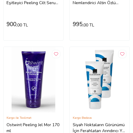
Eşitleyici Peeling Cilt Serum
Nemlendirici Altin Özlü
30 ml Aha %30 + Bha %2 +
Kolajen Maske 23 Gr 5 Adet
Panthenol %3
900
995
,00 TL
,00 TL
Kargo ile Teslimat
Kargo Bedava
Ostwint Peeling Jel Mor 170
Siyah Noktaların Görünümü
ml
İçin Ferahlatan Arındırıcı Yüz