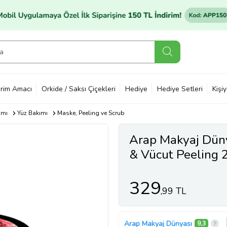
rim Amacı
Orkide / Saksı Çiçekleri
Hediye
Hediye Setleri
Kişi
ımı
Yüz Bakımı
Maske, Peeling ve Scrub
Arap Makyaj Dünya
& Vücut Peeling 
329
,99 TL
Arap Makyaj Dünyası
9,3