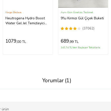
Kargo Bedava
Aynı Gün Ücretsiz Teslimat
Neutrogena Hydro Boost
9'lu Kırmızı Gül Çiçek Buketi
Water Gel Jel Temizleyici
200 ml x2
(37062)
1079
689
,00 TL
,99 TL
143,74 TL'den Başlayan Taksitlerle
Yorumlar (1)
ir ürün