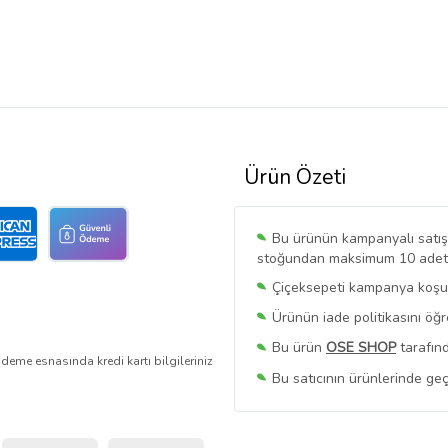
Ürün Özeti
Bu ürünün kampanyalı satışı 
stoğundan maksimum 10 adet sa
Çiçeksepeti kampanya koşull
Ürünün iade politikasını öğ
Bu ürün
OSE SHOP
tarafınd
deme esnasında kredi kartı bilgileriniz
Bu satıcının ürünlerinde geç
Bu Satıcının
Tüm Ürünlerini
Ürün sayfasında gördüğünüz f