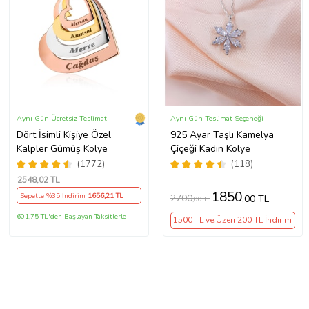
Aynı Gün Ücretsiz Teslimat
Aynı Gün Teslimat Seçeneği
Dört İsimli Kişiye Özel
925 Ayar Taşlı Kamelya
Kalpler Gümüş Kolye
Çiçeği Kadın Kolye
(1772)
(118)
2548
,02 TL
1850
Sepette %35 İndirim
1656
,21 TL
2700
,00 TL
,00 TL
601,75 TL'den Başlayan Taksitlerle
1500 TL ve Üzeri 200 TL İndirim