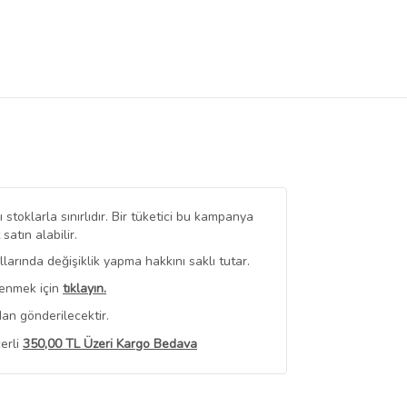
stoklarla sınırlıdır. Bir tüketici bu kampanya
tın alabilir.
arında değişiklik yapma hakkını saklı tutar.
renmek için
tıklayın.
an gönderilecektir.
erli
350,00 TL Üzeri Kargo Bedava
 Görüntüle
iyat bilgileri, satıcı tarafından