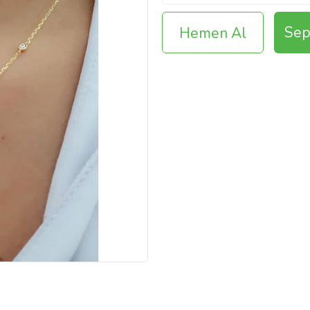
Sep
Hemen Al