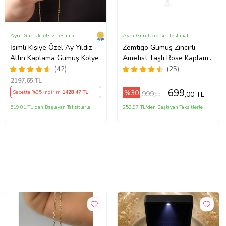
Aynı Gün Ücretsiz Teslimat
Aynı Gün Ücretsiz Teslimat
İsimli Kişiye Özel Ay Yıldız
Zemtigo Gümüş Zincirli
Altın Kaplama Gümüş Kolye
Ametist Taşli Rose Kaplama
Lotus Kamelya Çiçeği Kolye
(42)
(25)
2197
,65 TL
699
%30
Sepette %35 İndirim
1428
,47 TL
999
,00 TL
,00 TL
519,01 TL'den Başlayan Taksitlerle
253,97 TL'den Başlayan Taksitlerle