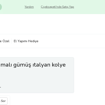
Yardım
Çiçeksepeti'nde Satış Yap
ye Özel
El Yapımı Hediye
lamalı gümüş ıtalyan kolye
L
a Sor