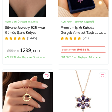
Aynı Gün Ücretsiz Teslimat
Aynı Gün Teslimat Seçeneği
Silvano Jewelry 925 Ayar
Premium Işıklı Kutuda
Gümüş Şans Kolyesi
Gerçek Ametist Taşlı Lotus
Kolye – 925 Ayar Gümüş
(1445)
(21)
Kadın Kolye
1299
Sepet Fiyatı
1599
,92 TL
1699
,90 TL
,90 TL
472,29 TL'den Başlayan Taksitlerle
581,30 TL'den Başlayan Taksitlerle