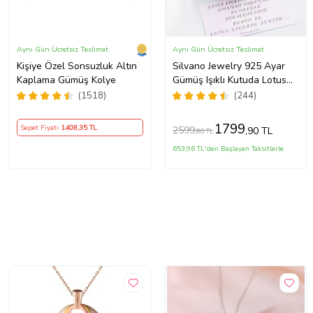
Aynı Gün Ücretsiz Teslimat
Aynı Gün Ücretsiz Teslimat
Kişiye Özel Sonsuzluk Altın
Silvano Jewelry 925 Ayar
Kaplama Gümüş Kolye
Gümüş Işıklı Kutuda Lotus
Kolye
(1518)
(244)
1799
Sepet Fiyatı
1408
,35 TL
2599
,90 TL
,86 TL
653,96 TL'den Başlayan Taksitlerle