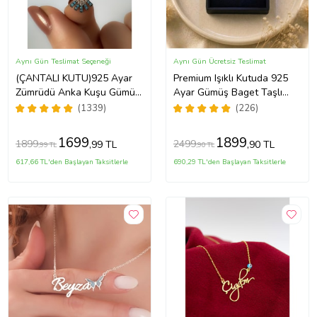
Aynı Gün Teslimat Seçeneği
Aynı Gün Ücretsiz Teslimat
(ÇANTALI KUTU)925 Ayar
Premium Işıklı Kutuda 925
Zümrüdü Anka Kuşu Gümüş
Ayar Gümüş Baget Taşlı
Kadın Kolye - MAVİ
Lotus Çiçeği Kolye
(1339)
(226)
1699
1899
1899
2499
,99 TL
,90 TL
,99 TL
,90 TL
617,66 TL'den Başlayan Taksitlerle
690,29 TL'den Başlayan Taksitlerle