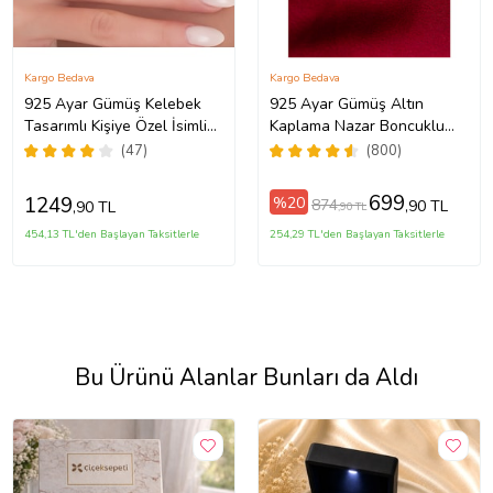
Kargo Bedava
Kargo Bedava
925 Ayar Gümüş Kelebek
925 Ayar Gümüş Altın
Tasarımlı Kişiye Özel İsimli
Kaplama Nazar Boncuklu
Kadın Kolye Anneye
Kişiye Özel El Yazılı Kolye
(47)
(800)
Hediye,Sevgiliye
(Sarı)
Hediye,Arkadaşa
699
1249
%20
874
,90 TL
,90 TL
,90 TL
Hediye,Doğum Günü
Hediyesi,Eşe Hediye
454,13 TL'den Başlayan Taksitlerle
254,29 TL'den Başlayan Taksitlerle
Bu Ürünü Alanlar Bunları da Aldı