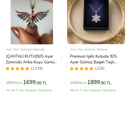
Aynı Gün Teslimat Seçeneği
Aynı Gün Ücretsiz Teslimat
(ÇANTALI KUTU)925 Ayar
Premium Işıklı Kutuda 925
Zümrüdü Anka Kuşu Gümüş
Ayar Gümüş Baget Taşlı
Kadın Kolye - MAVİ
Lotus Çiçeği Kolye
(1339)
(226)
1699
1899
1899
2499
,99 TL
,90 TL
,99 TL
,90 TL
617,66 TL'den Başlayan Taksitlerle
690,29 TL'den Başlayan Taksitlerle