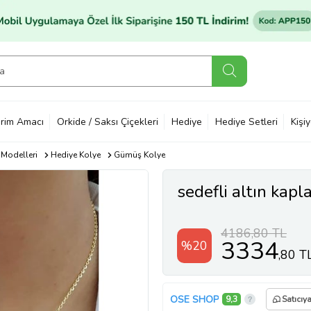
rim Amacı
Orkide / Saksı Çiçekleri
Hediye
Hediye Setleri
Kişi
 Modelleri
Hediye Kolye
Gümüş Kolye
sedefli altın kap
4186,80 TL
3334
%20
,80 T
OSE SHOP
9,3
Satıcıy