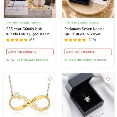
Aynı Gün Ücretsiz Teslimat
Aynı Gün Ücretsiz Teslimat
925 Ayar Gümüş Işıklı
Parlamayı Seven Kadına
Kutuda Lotus Çiçeği Kadın
Işıklı Kutuda 925 Ayar
Kolye , Peluş Ayıcık
Gümüş Baget Kolye - Kişiye
(68)
(119)
Anahtarlık Marteniçka
Özel Fotoğraf Hediye
Bileklik, Polaroid Fotoğraf
Sepet Fiyatı
1699
,90 TL
Sepet Fiyatı
1499
,90 TL
Hediye
617,63 TL'den Başlayan Taksitlerle
544,96 TL'den Başlayan Taksitlerle