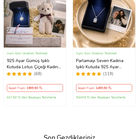
Aynı Gün Ücretsiz Teslimat
Aynı Gün Ücretsiz Teslimat
925 Ayar Gümüş Işıklı
Parlamayı Seven Kadına
Kutuda Lotus Çiçeği Kadın
Işıklı Kutuda 925 Ayar
Kolye , Peluş Ayıcık
Gümüş Baget Kolye - Kişiye
(68)
(119)
Anahtarlık Marteniçka
Özel Fotoğraf Hediye
Bileklik, Polaroid Fotoğraf
Sepet Fiyatı
1699
,90 TL
Sepet Fiyatı
1499
,90 TL
Hediye
617,63 TL'den Başlayan Taksitlerle
544,96 TL'den Başlayan Taksitlerle
Son Gezdikleriniz