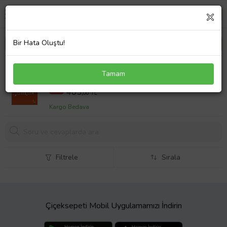
Bir Hata Oluştu!
Sen Ne İstersen
Tamam
487,5 TL
%17
405,
00 TL
Kargo Bedava
Filtrele
Sırala
Çiçeksepeti Mobil Uygulamamızı İndirin