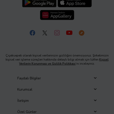
Çiçeksepeti olarak kişisel verilerinizin gizliliğini önemsiyoruz. Şirketimizin
kişisel veri işleme süreçleri hakkında detaylı bilgi almak için lütfen
Kişisel
Verilerin Korunması ve Gizlilik Politikası
’nı inceleyiniz.
Faydalı Bilgiler
Kurumsal
İletişim
Özel Günler