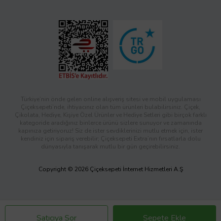
Türkiye’nin önde gelen online alışveriş sitesi ve mobil uygulaması
Çiçeksepeti’nde, ihtiyacınız olan tüm ürünleri bulabilirsiniz. Çiçek,
Çikolata, Hediye, Kişiye Özel Ürünler ve Hediye Setleri gibi birçok farklı
kategoride aradığınız binlerce ürünü sizlere sunuyor ve zamanında
kapınıza getiriyoruz! Siz de ister sevdiklerinizi mutlu etmek için, ister
kendiniz için sipariş verebilir; Çiçeksepeti Extra’nın fırsatlarla dolu
dünyasıyla tanışarak mutlu bir gün geçirebilirsiniz.
Copyright © 2026 Çiçeksepeti İnternet Hizmetleri A.Ş
Satıcıya Sor
Sepete Ekle