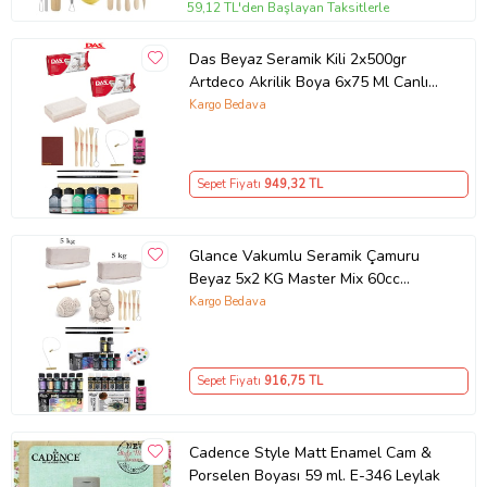
59,12 TL'den Başlayan Taksitlerle
Das Beyaz Seramik Kili 2x500gr
Artdeco Akrilik Boya 6x75 Ml Canlı
Renkler
Kargo Bedava
Sepet Fiyatı
949
,32 TL
Glance Vakumlu Seramik Çamuru
Beyaz 5x2 KG Master Mix 60cc
Akrilik Metalik Canlı Pastel Renkler
Kargo Bedava
Seramik Başlangıç Set
Sepet Fiyatı
916
,75 TL
Cadence Style Matt Enamel Cam &
Porselen Boyası 59 ml. E-346 Leylak