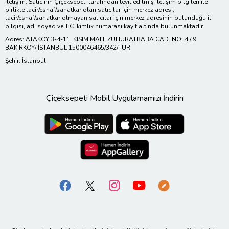
İletişim: Satıcının Çiçeksepeti tarafından teyit edilmiş iletişim bilgileri ile
birlikte tacir/esnaf/sanatkar olan satıcılar için merkez adresi;
tacir/esnaf/sanatkar olmayan satıcılar için merkez adresinin bulunduğu il
bilgisi, ad, soyad ve T.C. kimlik numarası kayıt altında bulunmaktadır.
Adres: ATAKÖY 3-4-11. KISIM MAH. ZUHURATBABA CAD. NO: 4 / 9
BAKIRKÖY/ İSTANBUL 1500046465/342/TUR
Şehir: İstanbul
Çiçeksepeti Mobil Uygulamamızı İndirin