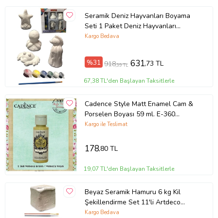
Seramik Deniz Hayvanları Boyama
Seti 1 Paket Deniz Hayvanları
Boyama Etkinliği Alçı 6 Renk Boya
Kargo Bedava
ve Fırça (Çok Renkli)
%31
631
,73 TL
918
,39 TL
67,38 TL'den Başlayan Taksitlerle
Cadence Style Matt Enamel Cam &
Porselen Boyası 59 ml. E-360
Mimoza Yeşili
Kargo ile Teslimat
178
,80 TL
19,07 TL'den Başlayan Taksitlerle
Beyaz Seramik Hamuru 6 kg Kil
Şekillendirme Set 11'li Artdeco
Akrilik Boya 6x75 Ml Pastel Renkler
Kargo Bedava