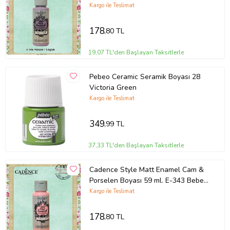
Kargo ile Teslimat
178
,80 TL
19,07 TL'den Başlayan Taksitlerle
Pebeo Ceramic Seramik Boyası 28
Victoria Green
Kargo ile Teslimat
349
,99 TL
37,33 TL'den Başlayan Taksitlerle
Cadence Style Matt Enamel Cam &
Porselen Boyası 59 ml. E-343 Bebek
Pembe
Kargo ile Teslimat
178
,80 TL