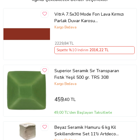
tüketimi: 30 ML
Ürün Kodu:
kcm54115017
VitrA 7.5x30 Mode Fon Lava Kırmızı
Parlak Duvar Karosu
K948405SR001VTE0
Kargo Bedava
2229
,84 TL
Sepette %10 İndirim
2016
,22 TL
Superior Seramik Sır Transparan
Fıstık Yeşil 500 gr. TRS 308
Kargo Bedava
459
,40 TL
49,00 TL'den Başlayan Taksitlerle
Beyaz Seramik Hamuru 6 kg Kil
Şekillendirme Set 11'li Artdeco