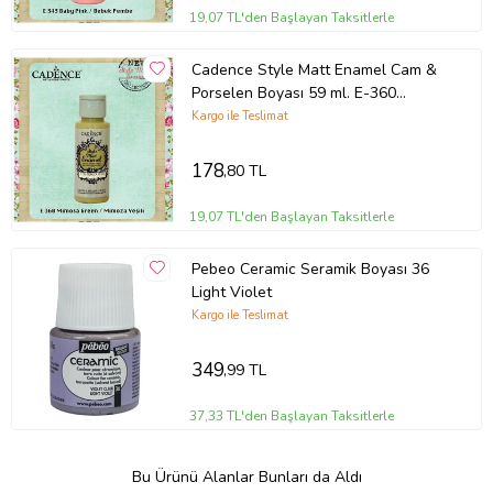
19,07 TL'den Başlayan Taksitlerle
Cadence Style Matt Enamel Cam &
Porselen Boyası 59 ml. E-360
Mimoza Yeşili
Kargo ile Teslimat
178
,80 TL
19,07 TL'den Başlayan Taksitlerle
Pebeo Ceramic Seramik Boyası 36
Light Violet
Kargo ile Teslimat
349
,99 TL
37,33 TL'den Başlayan Taksitlerle
Bu Ürünü Alanlar Bunları da Aldı