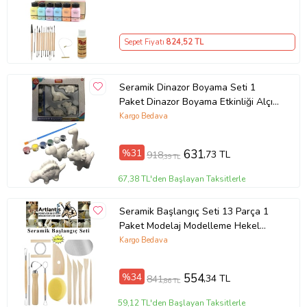
Sepet Fiyatı
824
,52 TL
Seramik Dinazor Boyama Seti 1
Paket Dinazor Boyama Etkinliği Alçı
4 Adet Dinazor Modeli 6 Renk Boya
Kargo Bedava
ve Fırça (Çok Renkli)
%31
631
,73 TL
918
,39 TL
67,38 TL'den Başlayan Taksitlerle
Seramik Başlangıç Seti 13 Parça 1
Paket Modelaj Modelleme Hekel
Çömlek Sanatsal Ebeşuar Hobi
Kargo Bedava
Düzeltme (Karışık)
%34
554
,34 TL
841
,86 TL
59,12 TL'den Başlayan Taksitlerle