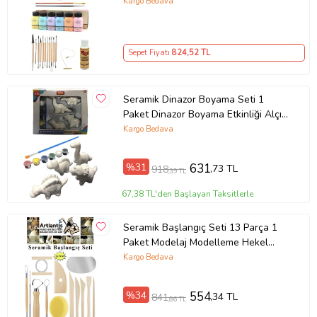
Akrilik Boya 6x75 Ml Pastel Renkler
Kargo Bedava
Sepet Fiyatı
824
,52 TL
Seramik Dinazor Boyama Seti 1
Paket Dinazor Boyama Etkinliği Alçı
4 Adet Dinazor Modeli 6 Renk Boya
Kargo Bedava
ve Fırça (Çok Renkli)
%31
631
,73 TL
918
,39 TL
67,38 TL'den Başlayan Taksitlerle
Seramik Başlangıç Seti 13 Parça 1
Paket Modelaj Modelleme Hekel
Çömlek Sanatsal Ebeşuar Hobi
Kargo Bedava
Düzeltme (Karışık)
%34
554
,34 TL
841
,86 TL