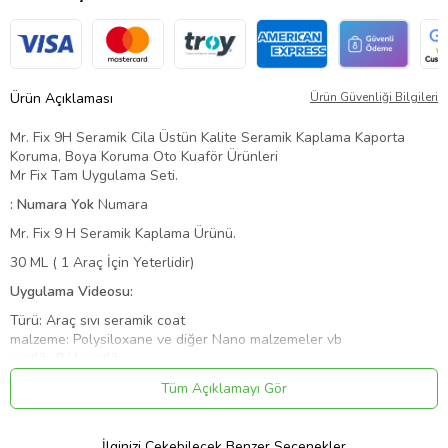
Ürün Açıklaması
Ürün Güvenliği Bilgileri
Mr. Fix 9H Seramik Cila Üstün Kalite Seramik Kaplama Kaporta
Koruma, Boya Koruma Oto Kuaför Ürünleri
Mr Fix Tam Uygulama Seti.
: Numara Yok
Numara
Mr. Fix 9 H Seramik Kaplama Ürünü.
30 ML ( 1 Araç İçin Yeterlidir)
Uygulama Videosu:
Türü: Araç sıvı seramik coat
malzeme: Polysiloxane ve diğer Nano malzemeler vb
sertlik: 9 H sertlik
kaplama Kalınlığı: 30um
Tüm Açıklamayı Gör
parlatıcısı: Mükemmel parlak etkisi, parlak ayna gibi
Anti-korozyon: PH tolerans: PH2-12
isı Direnci: 760 derece kadar
İlginizi Çekebilecek Benzer Seçenekler