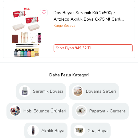
Das Beyaz Seramik Kili 2x500gr
Artdeco Akrilik Boya 6x75 Ml Canlı
Renkler
Kargo Bedava
Sepet Fiyatı
949
,32 TL
Daha Fazla Kategori
Seramik Boyası
Boyama Setleri
Hobi Eğlence Ürünleri
Papatya - Gerbera
Akrilik Boya
Guaj Boya