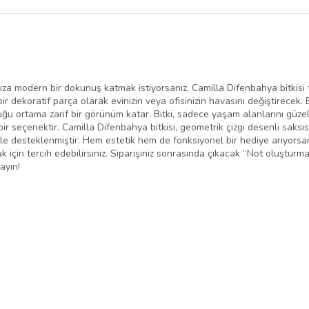
a modern bir dokunuş katmak istiyorsanız, Camilla Difenbahya bitkisi t
 bir dekoratif parça olarak evinizin veya ofisinizin havasını değiştirece
uğu ortama zarif bir görünüm katar. Bitki, sadece yaşam alanlarını güze
 seçenektir. Camilla Difenbahya bitkisi, geometrik çizgi desenli saksısı i
le desteklenmiştir. Hem estetik hem de fonksiyonel bir hediye arıyorsan
 için tercih edebilirsiniz. Siparişiniz sonrasında çıkacak “Not oluşturm
ayın!