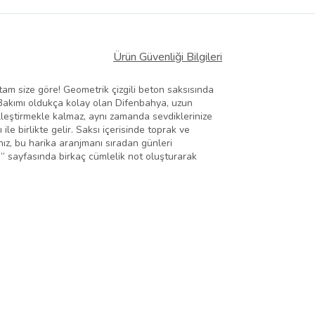
Ürün Güvenliği Bilgileri
am size göre! Geometrik çizgili beton saksısında
k. Bakımı oldukça kolay olan Difenbahya, uzun
lleştirmekle kalmaz, aynı zamanda sevdiklerinize
le birlikte gelir. Saksı içerisinde toprak ve
ız, bu harika aranjmanı sıradan günleri
a” sayfasında birkaç cümlelik not oluşturarak