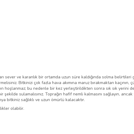
rı sever ve karanlık bir ortamda uzun süre kaldığında solma belirtileri gös
melisiniz. Bitkinizi çok fazla hava akımına maruz bırakmaktan kaçının,
den hoşlanmaz; bu nedenle bir kez yerleştirildikten sonra sık sık yerin
lü bir şekilde sulamalısınız. Toprağın hafif nemli kalmasını sağlayın, anc
ya bitkiniz sağlıklı ve uzun ömürlü kalacaktır.
ler olabilir.