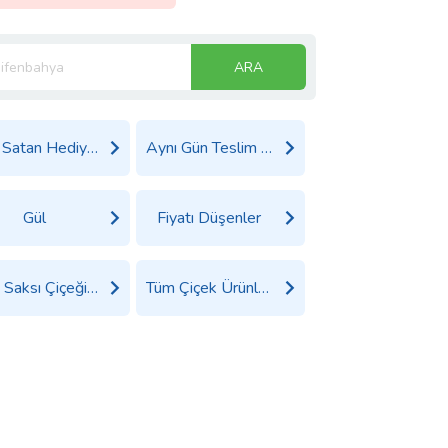
ARA
Çok Satan Hediyeler
Aynı Gün Teslim Çiçek
Gül
Fiyatı Düşenler
Tüm Saksı Çiçeği Ürünleri
Tüm Çiçek Ürünleri