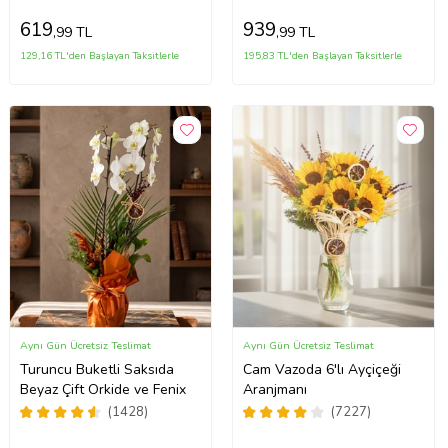
619
939
,99 TL
,99 TL
129,16 TL'den Başlayan Taksitlerle
195,83 TL'den Başlayan Taksitlerle
Aynı Gün Ücretsiz Teslimat
Aynı Gün Ücretsiz Teslimat
Turuncu Buketli Saksıda
Cam Vazoda 6'lı Ayçiçeği
Beyaz Çift Orkide ve Fenix
Aranjmanı
(1428)
(7227)