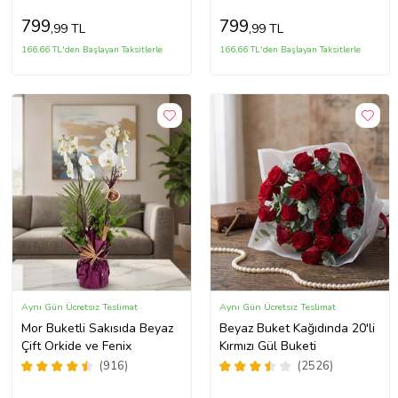
799
799
,99 TL
,99 TL
166,66 TL'den Başlayan Taksitlerle
166,66 TL'den Başlayan Taksitlerle
Aynı Gün Ücretsiz Teslimat
Aynı Gün Ücretsiz Teslimat
Mor Buketli Sakısıda Beyaz
Beyaz Buket Kağıdında 20'li
Çift Orkide ve Fenix
Kırmızı Gül Buketi
(916)
(2526)