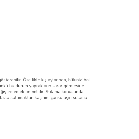
terebilir. Özellikle kış aylarında, bitkinizi bol
 çünkü bu durum yaprakların zarar görmesine
i değiştirmemek önemlidir. Sulama konusunda
ak fazla sulamaktan kaçının, çünkü aşırı sulama