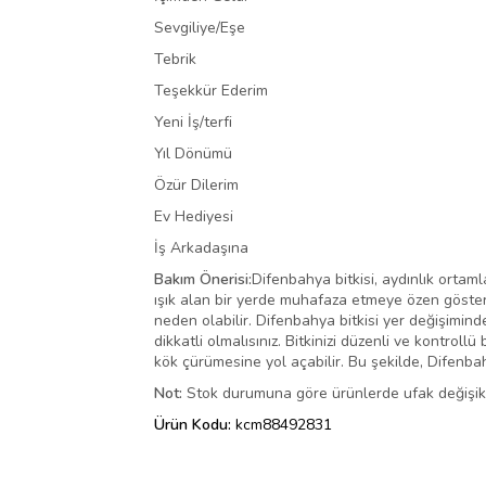
Sevgiliye/Eşe
Tebrik
Teşekkür Ederim
Yeni İş/terfi
Yıl Dönümü
Özür Dilerim
Ev Hediyesi
İş Arkadaşına
Bakım Önerisi:
Difenbahya bitkisi, aydınlık ortamla
ışık alan bir yerde muhafaza etmeye özen göster
neden olabilir. Difenbahya bitkisi yer değişimin
dikkatli olmalısınız. Bitkinizi düzenli ve kontrol
kök çürümesine yol açabilir. Bu şekilde, Difenbah
Not:
Stok durumuna göre ürünlerde ufak değişiklik
Ürün Kodu:
kcm88492831