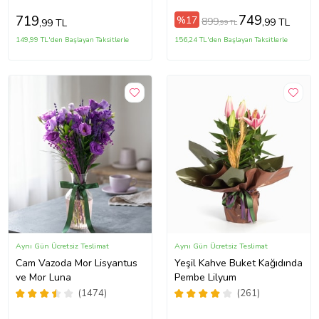
749
719
%17
899
,99 TL
,99 TL
,99 TL
149,99 TL'den Başlayan Taksitlerle
156,24 TL'den Başlayan Taksitlerle
Aynı Gün Ücretsiz Teslimat
Aynı Gün Ücretsiz Teslimat
Cam Vazoda Mor Lisyantus
Yeşil Kahve Buket Kağıdında
ve Mor Luna
Pembe Lilyum
(1474)
(261)