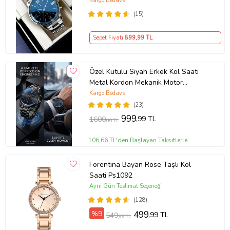
Kargo Bedava
(15)
Sepet Fiyatı
899
,99 TL
Özel Kutulu Siyah Erkek Kol Saati
Metal Kordon Mekanik Motor
Garantili Hediye Kart Notu İle
Kargo Bedava
Gönderilir
(23)
999
,99 TL
1600
,00 TL
106,66 TL'den Başlayan Taksitlerle
Forentina Bayan Rose Taşlı Kol
Saati Ps1092
Aynı Gün Teslimat Seçeneği
(128)
%9
499
,99 TL
549
,99 TL