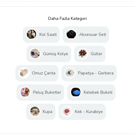
Daha Fazla Kategori
Kol Saati
Aksesuar Seti
Gümüş Kolye
Güller
Omuz Çanta
Papatya - Gerbera
Peluş Buketler
Kelebek Buketi
Kupa
Kek - Kurabiye