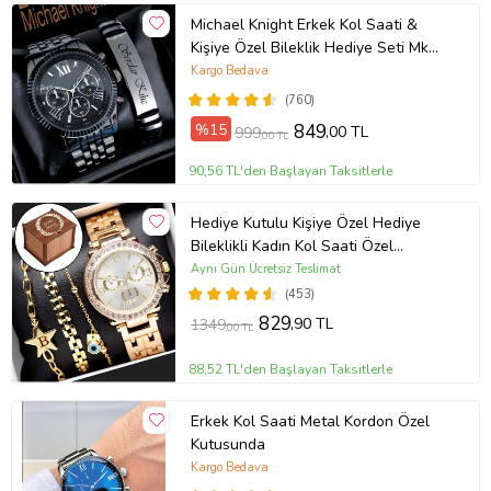
Michael Knight Erkek Kol Saati &
Kişiye Özel Bileklik Hediye Seti Mk
SiyahİçiGümüş
Kargo Bedava
(760)
%15
849
,00 TL
999
,00 TL
90,56 TL'den Başlayan Taksitlerle
Hediye Kutulu Kişiye Özel Hediye
Bileklikli Kadın Kol Saati Özel
Kutusunda (Gold)
Aynı Gün Ücretsiz Teslimat
(453)
829
,90 TL
1349
,00 TL
88,52 TL'den Başlayan Taksitlerle
Erkek Kol Saati Metal Kordon Özel
Kutusunda
Kargo Bedava