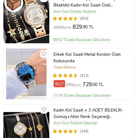
Suya Dayanıklılığı:5 ATM
Bileklikli Kadın Kol Saati Özel
Kutusunda (Gold)
Aynı Gün Ücretsiz Teslimat
(453)
Takvim:Var
829
,90 TL
1349
,00 TL
88,52 TL'den Başlayan Taksitlerle
Ürün Kodu:
kcm58362375
Erkek Kol Saati Metal Kordon Özel
Kutusunda
Kargo Bedava
(312)
%27
729
,00 TL
999
,00 TL
77,76 TL'den Başlayan Taksitlerle
Kadın Kol Saati + 3 ADET BİLEKLİK-
Gümüş+Altın Renk Seçeneği
ayarlanabilir kordon Kadın Kol Saati
Aynı Gün Teslimat Seçeneği
BİLEKLİK HEDİYE Altın Renk - Kız
(244)
Arkadaşa hediye (Altın)