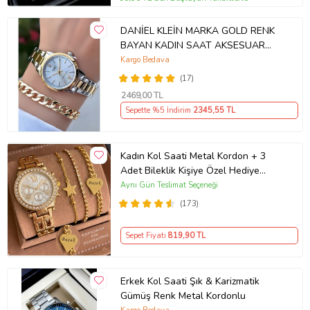
DANİEL KLEİN MARKA GOLD RENK
BAYAN KADIN SAAT AKSESUAR
BİLEKLİK HEDİYELİ
Kargo Bedava
(17)
2469
,00 TL
Sepette %5 İndirim
2345
,55 TL
Kadın Kol Saati Metal Kordon + 3
Adet Bileklik Kişiye Özel Hediye
Kadına hediye Kız arkadaşa hediye
Aynı Gün Teslimat Seçeneği
(173)
Sepet Fiyatı
819
,90 TL
Erkek Kol Saati Şık & Karizmatik
Gümüş Renk Metal Kordonlu