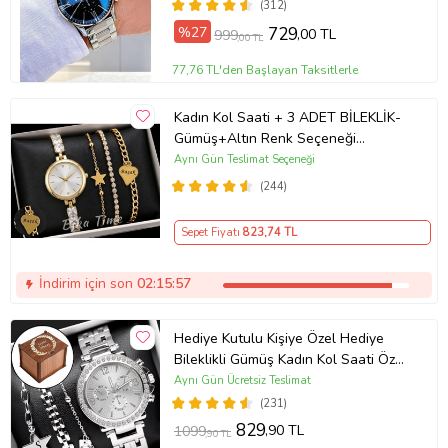
(312)
%27
729
,00 TL
999
,00 TL
77,76 TL'den Başlayan Taksitlerle
Kadın Kol Saati + 3 ADET BİLEKLİK-
Gümüş+Altın Renk Seçeneği
ayarlanabilir kordon Kadın Kol Saati
Aynı Gün Teslimat Seçeneği
BİLEKLİK HEDİYE Altın Renk - Kız
(244)
Arkadaşa hediye (Altın)
Sepet Fiyatı
823
,74 TL
İndirim için son
02:15:57
Hediye Kutulu Kişiye Özel Hediye
Bileklikli Gümüş Kadın Kol Saati Özel
Kutusunda (Gümüş)
Aynı Gün Ücretsiz Teslimat
(231)
829
,90 TL
1099
,90 TL