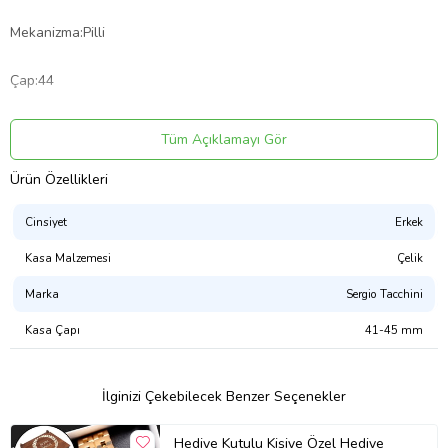
Mekanizma:Pilli
Çap:44
Ekran Tipi:Analog
Tüm Açıklamayı Gör
Kadran Rengi:Lacivert
Ürün Özellikleri
Cinsiyet
Erkek
Kadran Şekli:Yuvarlak
Kasa Malzemesi
Çelik
Kasa Materyali:Çelik
Marka
Sergio Tacchini
Kasa Rengi:Rose Gold
Kasa Çapı
41-45 mm
Kordon Materyali:Çelik
İlginizi Çekebilecek Benzer Seçenekler
Kordon Rengi:Metal/Rose Gold
Hediye Kutulu Kişiye Özel Hediye