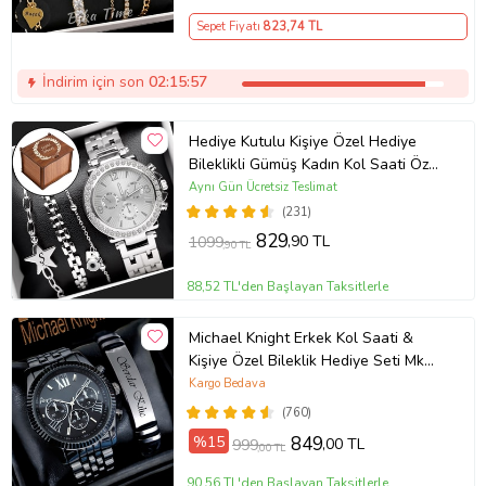
Sepet Fiyatı
823
,74 TL
İndirim için son
02:15:57
Hediye Kutulu Kişiye Özel Hediye
Bileklikli Gümüş Kadın Kol Saati Özel
Kutusunda (Gümüş)
Aynı Gün Ücretsiz Teslimat
(231)
829
,90 TL
1099
,90 TL
88,52 TL'den Başlayan Taksitlerle
Michael Knight Erkek Kol Saati &
Kişiye Özel Bileklik Hediye Seti Mk
SiyahİçiGümüş
Kargo Bedava
(760)
%15
849
,00 TL
999
,00 TL
90,56 TL'den Başlayan Taksitlerle