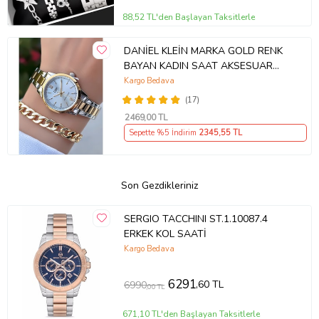
88,52 TL'den Başlayan Taksitlerle
DANİEL KLEİN MARKA GOLD RENK
BAYAN KADIN SAAT AKSESUAR
BİLEKLİK HEDİYELİ
Kargo Bedava
(17)
2469
,00 TL
Sepette %5 İndirim
2345
,55 TL
Son Gezdikleriniz
SERGIO TACCHINI ST.1.10087.4
ERKEK KOL SAATİ
Kargo Bedava
6291
,60 TL
6990
,00 TL
671,10 TL'den Başlayan Taksitlerle