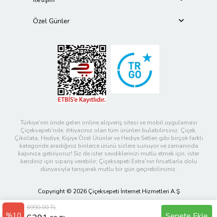
Özel Günler
Türkiye’nin önde gelen online alışveriş sitesi ve mobil uygulaması
Çiçeksepeti’nde, ihtiyacınız olan tüm ürünleri bulabilirsiniz. Çiçek,
Çikolata, Hediye, Kişiye Özel Ürünler ve Hediye Setleri gibi birçok farklı
kategoride aradığınız binlerce ürünü sizlere sunuyor ve zamanında
kapınıza getiriyoruz! Siz de ister sevdiklerinizi mutlu etmek için, ister
kendiniz için sipariş verebilir; Çiçeksepeti Extra’nın fırsatlarla dolu
dünyasıyla tanışarak mutlu bir gün geçirebilirsiniz.
Copyright © 2026 Çiçeksepeti İnternet Hizmetleri A.Ş
6990,00 TL
%10
Sepete Ekle