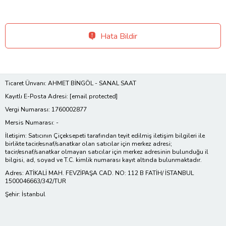
Hata Bildir
Ticaret Ünvanı: AHMET BİNGÖL - SANAL SAAT
Kayıtlı E-Posta Adresi:
[email protected]
Vergi Numarası: 1760002877
Mersis Numarası: -
İletişim: Satıcının Çiçeksepeti tarafından teyit edilmiş iletişim bilgileri ile
birlikte tacir/esnaf/sanatkar olan satıcılar için merkez adresi;
tacir/esnaf/sanatkar olmayan satıcılar için merkez adresinin bulunduğu il
bilgisi, ad, soyad ve T.C. kimlik numarası kayıt altında bulunmaktadır.
Adres: ATİKALİ MAH. FEVZİPAŞA CAD. NO: 112 B FATİH/ İSTANBUL
1500046663/342/TUR
Şehir: İstanbul