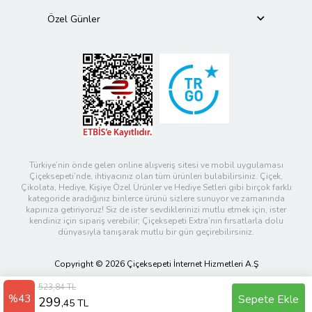
Özel Günler
Türkiye’nin önde gelen online alışveriş sitesi ve mobil uygulaması
Çiçeksepeti’nde, ihtiyacınız olan tüm ürünleri bulabilirsiniz. Çiçek,
Çikolata, Hediye, Kişiye Özel Ürünler ve Hediye Setleri gibi birçok farklı
kategoride aradığınız binlerce ürünü sizlere sunuyor ve zamanında
kapınıza getiriyoruz! Siz de ister sevdiklerinizi mutlu etmek için, ister
kendiniz için sipariş verebilir; Çiçeksepeti Extra’nın fırsatlarla dolu
dünyasıyla tanışarak mutlu bir gün geçirebilirsiniz.
Copyright © 2026 Çiçeksepeti İnternet Hizmetleri A.Ş
523,84 TL
%43
Sepete Ekle
299
,45 TL