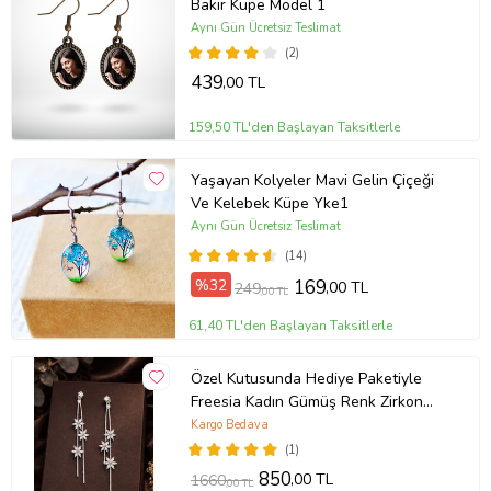
Bakır Küpe Model 1
Aynı Gün Ücretsiz Teslimat
(2)
439
,00 TL
159,50 TL'den Başlayan Taksitlerle
Yaşayan Kolyeler Mavi Gelin Çiçeği
Ve Kelebek Küpe Yke1
Aynı Gün Ücretsiz Teslimat
(14)
%32
169
,00 TL
249
,00 TL
61,40 TL'den Başlayan Taksitlerle
Özel Kutusunda Hediye Paketiyle
Freesia Kadın Gümüş Renk Zirkon
Taşlı Abiye Düğün Nişan Söz Parti
Kargo Bedava
Davet Hediye Küpe
(1)
850
,00 TL
1660
,00 TL