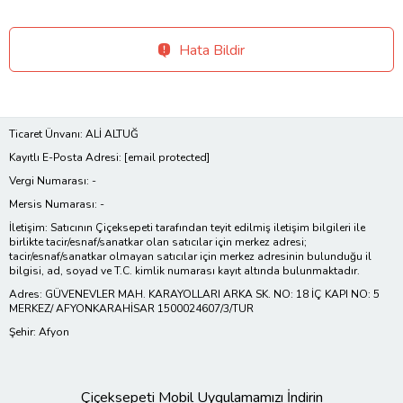
Hata Bildir
Ticaret Ünvanı: ALİ ALTUĞ
Kayıtlı E-Posta Adresi:
[email protected]
Vergi Numarası: -
Mersis Numarası: -
İletişim: Satıcının Çiçeksepeti tarafından teyit edilmiş iletişim bilgileri ile
birlikte tacir/esnaf/sanatkar olan satıcılar için merkez adresi;
tacir/esnaf/sanatkar olmayan satıcılar için merkez adresinin bulunduğu il
bilgisi, ad, soyad ve T.C. kimlik numarası kayıt altında bulunmaktadır.
Adres: GÜVENEVLER MAH. KARAYOLLARI ARKA SK. NO: 18 İÇ KAPI NO: 5
MERKEZ/ AFYONKARAHİSAR 1500024607/3/TUR
Şehir: Afyon
Çiçeksepeti Mobil Uygulamamızı İndirin