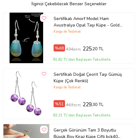
Orijinallik Sertifikalı ve Garanti Belgesi İle Gönderilir.
İlginizi Çekebilecek Benzer Seçenekler
Taş Ölçüsü
Sertifikalı Amorf Model Ham
:
Avustralya Opal Taşı Küpe - Gold
1.5X1.5 cm
Renkli (Çok Renkli)
Kargo ile Teslimat
800 Ayar Gümüş Renk Atmaz Matlaşmaz, Alerji Yapmaz.
%48
225
Ürün Kodu:
kcm98626063
,20 TL
434
,83 TL
81,82 TL'den Başlayan Taksitlerle
Sertifikalı Doğal Çeorit Taşı Gümüş
Küpe (Çok Renkli)
Kargo ile Teslimat
%51
229
,30 TL
463
,51 TL
83,31 TL'den Başlayan Taksitlerle
Gerçek Görünüm Tam 3 Boyutlu
Büyük Boy Kiraz Küpe Çifti bck40