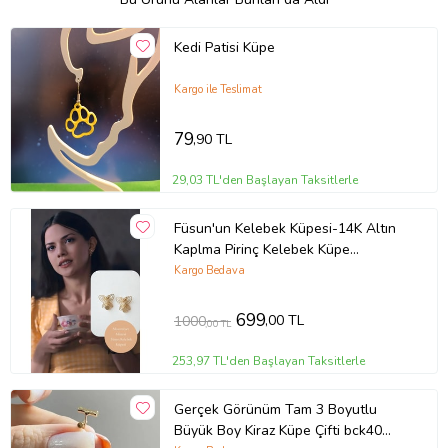
Kedi Patisi Küpe
Kargo ile Teslimat
79
,90 TL
29,03 TL'den Başlayan Taksitlerle
Füsun'un Kelebek Küpesi-14K Altın
Kaplma Pirinç Kelebek Küpe
Masumiyet Müzesi İkonik Tasarım(2.5
Kargo Bedava
cm) (Gold)
699
,00 TL
1000
,00 TL
253,97 TL'den Başlayan Taksitlerle
Gerçek Görünüm Tam 3 Boyutlu
Büyük Boy Kiraz Küpe Çifti bck40