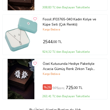
308,83 TL'den Başlayan Taksitlerle
Fossil JF03765-040 Kadın Kolye ve
Küpe Seti (Çok Renkli)
Kargo Bedava
2544
,00 TL
924,32 TL'den Başlayan Taksitlerle
Özel Kutusunda Hediye Paketiyle
Acacia Gümüş Renk Zirkon Taşlı
Abiye Düğün Nişan Söz Parti Davet
Kargo Bedava
Hediye Küpe
%26
725
,00 TL
975
,00 TL
263,41 TL'den Başlayan Taksitlerle
Bu Ürünü Alanlar Bunları da Aldı