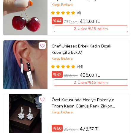
(Kırmızı)
Kargo Bedava
(6)
%44
411
,00 TL
737
,25 TL
2. Ürüne %15 İndirim
Chef Uniesex Erkek Kadın Bıçak
Küpe Çifti bck37
Kargo Bedava
(44)
%42
405
,00 TL
699
,75 TL
2. Ürüne %15 İndirim
Özel Kutusunda Hediye Paketiyle
Thorn Kadın Gümüş Renk Zirkon
Taşlı Abiye Düğün Nişan Söz Parti
Kargo Bedava
Davet Küpe Hediye Küpe
%50
479
,57 TL
957
,65 TL