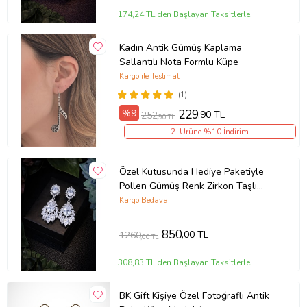
174,24 TL'den Başlayan Taksitlerle
Kadın Antik Gümüş Kaplama
Sallantılı Nota Formlu Küpe
Kargo ile Teslimat
(1)
%9
229
,90 TL
252
,90 TL
2. Ürüne %10 İndirim
Özel Kutusunda Hediye Paketiyle
Pollen Gümüş Renk Zirkon Taşlı
Küpe Abiye Düğün Nişan Söz Parti
Kargo Bedava
Davet Hediye Küpe
850
,00 TL
1260
,00 TL
308,83 TL'den Başlayan Taksitlerle
BK Gift Kişiye Özel Fotoğraflı Antik