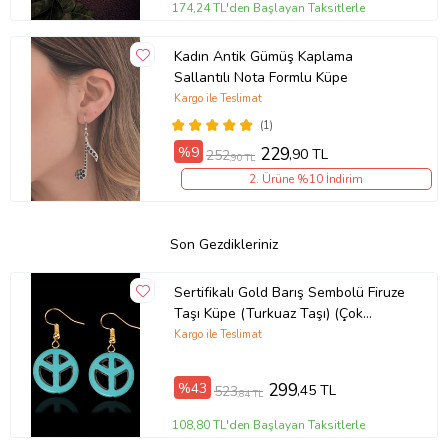
174,24 TL'den Başlayan Taksitlerle
Kadın Antik Gümüş Kaplama
Sallantılı Nota Formlu Küpe
Kargo ile Teslimat
(1)
%9
229
,90 TL
252
,90 TL
2. Ürüne %10 İndirim
Son Gezdikleriniz
Sertifikalı Gold Barış Sembolü Firuze
Taşı Küpe (Turkuaz Taşı) (Çok
Renkli)
Kargo ile Teslimat
%43
299
,45 TL
523
,84 TL
108,80 TL'den Başlayan Taksitlerle