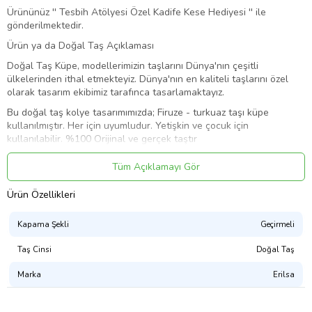
Ürününüz '' Tesbih Atölyesi Özel Kadife Kese Hediyesi '' ile
gönderilmektedir.
Ürün ya da Doğal Taş Açıklaması
Doğal Taş Küpe, modellerimizin taşlarını Dünya'nın çeşitli
ülkelerinden ithal etmekteyiz. Dünya'nın en kaliteli taşlarını özel
olarak tasarım ekibimiz tarafınca tasarlamaktayız.
Bu doğal taş kolye tasarımımızda; Firuze - turkuaz taşı küpe
kullanılmıştır. Her için uyumludur. Yetişkin ve çocuk için
kullanılabilir. %100 Orijinal ve gerçek taştır
Üretildiği Taş
Tüm Açıklamayı Gör
:
Ürün Özellikleri
Firuze - Turkuaz
Ana Renk
Kapama Şekli
Geçirmeli
:
Taş Cinsi
Doğal Taş
Doğal Renk
Marka
Erilsa
Sertifikalı Mı?
: